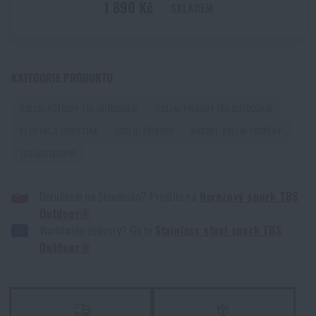
1 890 Kč
SKLADEM
Jak zazimovat outdoorovou výbavu: údržba a
skladování, aby vydržela víc než jednu sezónu
KATEGORIE PRODUKTU
PŘEČÍST ČLÁNEK
JÍDELNÍ POTŘEBY TBS OUTDOOR®
JÍDELNÍ PŘÍBORY TBS OUTDOOR®
KEMPING A TURISTIKA
JÍDELNÍ PŘÍBORY
NÁDOBÍ, JÍDELNÍ POTŘEBY
Orientace v přírodě: kompletní průvodce od GPS po
TBS OUTDOOR®
kompas
PŘEČÍST ČLÁNEK
Doručenie na Slovensko? Prejdite na
Nerezový spork TBS
Outdoor®
Worldwide delivery? Go to
Stainless steel spork TBS
Vyberte si správnou karimatku: Jaké typy existují a
Outdoor®
kterou zvolit?
PŘEČÍST ČLÁNEK