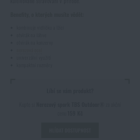
kultivované stravování v přírodě.
Voděodolné zápisníky
Výprodej
Benefity, o kterých musíte vědět:
Ochrana před komáry a hmyzem
Značky A-Z
kombinuje vidličku a lžíci
otvírák na láhve
otvírák na konzervy
Ohřívače nohou, rukou a těla
Všechny produkty
nerezová
ocel
univerzální využití
kompaktní rozměry
Opravné sady a fixační pásky
Potřeby pro vodáky
Líbí se vám produkt?
Kupte si
Nerezový spork TBS Outdoor®
za akční
Zdraví, ochrana
cenu
159 Kč
HLÍDAT DOSTUPNOST
Novinky