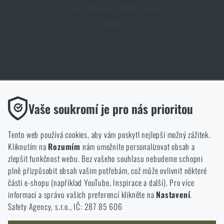
Zásady ochrany osobních údajů
Cookies
Obchod Rigad.cz získal díky spokojenosti ověřených zákazníků prestižní
certifikát Zlaté Ověřeno zákazníky.
Funkční
Vaše soukromí je pro nás prioritou
Bez nich by náš web vůbec nefungoval. U těchto cookies není
možné zakázat jejich ukládání.
Tento web používá cookies, aby vám poskytl nejlepší možný zážitek.
Kliknutím na
Rozumím
nám umožníte personalizovat obsah a
Analytické
zlepšit funkčnost webu. Bez vašeho souhlasu nebudeme schopni
NCAGE 828DG
Do těchto cookies se anonymně ukládá, jakým způsobem
plně přizpůsobit obsah vašim potřebám, což může ovlivnit některé
procházíte a používáte náš web. Pomáhají nám lépe chápat, co
části e-shopu (například YouTube, Inspirace a další). Pro více
se našim zákazníkům líbí a kterým směrem se máme ubírat.
informací a správu vašich preferencí klikněte na
Nastavení
.
Safety Agency, s.r.o., IČ: 287 85 606
Marketingové
Tyto cookies nám pomáhají optimalizovat reklamu směřující na