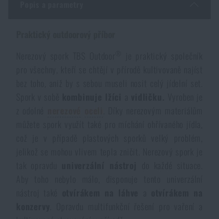
Popis a parametry
Dámské oblečení
Elektronika a příslušenství pro mobily
Beranidla, páčidla
Vybíjecí zařízení
Praktický outdoorový příbor
Dětské oblečení
Hodinky
Výstroj pro psy
Rychlonabíječe zásobníků
®
Nerezový spork TBS Outdoor
je praktický společník
pro všechny, kteří se chtějí v přírodě kultivovaně najíst
Údržba oblečení
Pouzdra
Novinky
Novinky
bez toho, aniž by s sebou museli nosit celý jídelní set.
Spork v sobě
kombinuje
lžíci
a
vidličku.
Vyroben je
Vojenské nášivky a znaky
Paracord
Akce a slevy
z odolné
nerezové
oceli
. Díky nerezovým materiálům
Akce a slevy
můžete spork využít také pro míchání ohřívaného jídla,
Vesty
Peněženky
což je v případě plastových sporků velký problém,
Výprodej
Výprodej
jelikož se mohou vlivem tepla zničit. Nerezový spork je
tak opravdu
univerzální
nástroj
do každé situace.
Ručníky, osušky
Značky A-Z
Značky A-Z
Novinky
Aby toho nebylo málo, disponuje tento univerzální
nástroj také
otvírákem
na
láhve
a
otvírákem
na
Solární sprchy
Všechny produkty
Všechny produkty
Akce a slevy
konzervy
. Opravdu multifunkční řešení pro vaření a