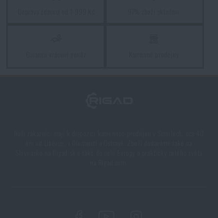
Doprava zdarma od 1 999 Kč
97% zboží skladem
5 vrstev funkčního oblečení do extrémních
podmínek. Víte, jak je nejlépe nakombinovat?
PŘEČÍST ČLÁNEK
Garance vrácení peněz
Kamenné prodejny
7 věcí, které by při podzimní túře neměly chybět ve
vašem batohu
PŘEČÍST ČLÁNEK
Naši zákazníci mají k dispozici kamennou prodejnu v Semilech, cca 40
km od Liberce, v Olomouci a Ostravě. Zboží dodáváme také na
Vše, co jste potřebovali vědět o křesadlech
Slovensko na Rigad.sk a také do celé Evropy a prakticky celého světa
na Rigad.com.
PŘEČÍST ČLÁNEK
Líbí se vám produkt?