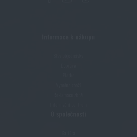
Kupte si
Nerezový spork TBS Outdoor®
za akční
cenu
159 Kč
HLÍDAT DOSTUPNOST
Informace k nákupu
Stav objednávky
Doprava
Platba
Výměna zboží
Reklamace zboží
Informační centrum
O společnosti
Kariéra