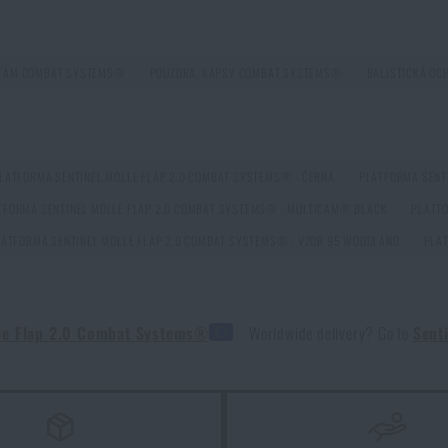
ta pro každý scénář
STÁM COMBAT SYSTEMS®
POUZDRA, KAPSY COMBAT SYSTEMS®
BALISTICKÁ O
LATFORMA SENTINEL MOLLE FLAP 2.0 COMBAT SYSTEMS® - ČERNÁ
PLATFORMA SENT
TFORMA SENTINEL MOLLE FLAP 2.0 COMBAT SYSTEMS® - MULTICAM® BLACK
PLATFO
LATFORMA SENTINEL MOLLE FLAP 2.0 COMBAT SYSTEMS® - VZOR 95 WOODLAND
PLAT
Gear®
lle Flap 2.0 Combat Systems®
Worldwide delivery? Go to
Sent