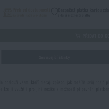
Přehled dostupnosti
Bezpečná platba kartou zd
na prodejnách a e-shopu
a další možnosti platby
PŘIDAT DO K
Související články
e poslouží všem, kteří hledají způsob, jak rozšířit svůj nosič 
ale lze ji využít i pro jiné nosiče s možností připevnění plat