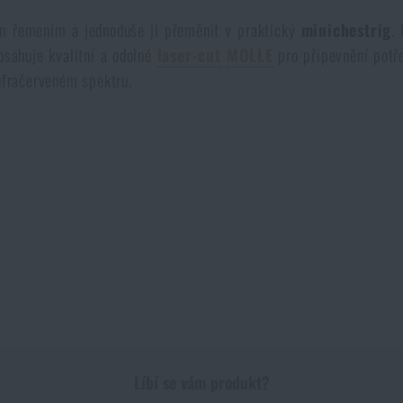
ým řemením a jednoduše ji přeměnit v praktický
minichestrig
.
bsahuje kvalitní a odolné
laser-cut
MOLLE
pro připevnění potř
infračerveném spektru.
Líbí se vám produkt?