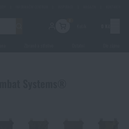
HODY
|
INFORMAČNÍ CENTRUM
|
INSPIRACE
|
MAGAZÍN
|
KONTAKTY
0
Košík
0 Kč
Menu
ana
Zbraně a střelivo
Ostatní
Dle zájmu
Combat Systems®