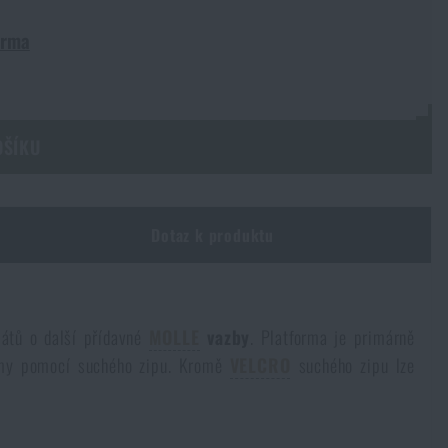
arma
OŠÍKU
Dotaz k produktu
plátů o další přídavné
MOLLE
vazby
. Platforma je primárně
formy pomocí suchého zipu. Kromě
VELCRO
suchého zipu lze