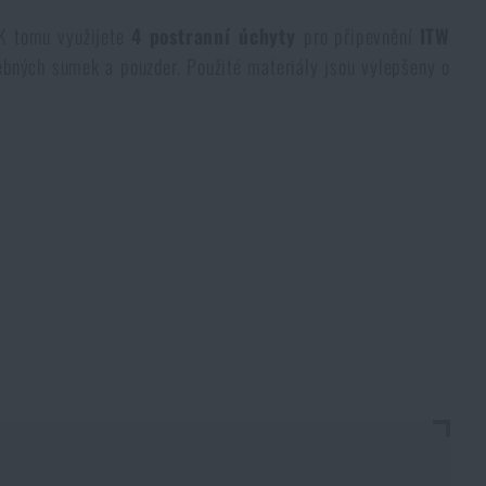
 K tomu využijete
4
postranní
úchyty
pro připevnění
ITW
ebných sumek a pouzder. Použité materiály jsou vylepšeny o