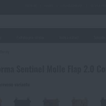
PRODEJNY
|
SLUŽBY
|
STAV OBJEDNÁVKY
|
SLEVY A VÝ
oj
Potřeby pro střelce
Nože a nářadí
Sebeobr
atformy
orma Sentinel Molle Flap 2.0 
arevnou variantu