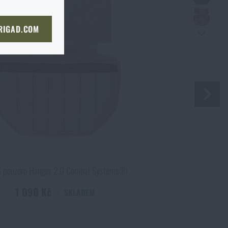
bou
 straně dopravce,
či
KOŠÍKU
 RIGAD.COM
bjednat stejným způsobem a my
NÍ STRÁNKU
boží na prodejnu
Souhlasím s
obchodními podmínkami
ODESLAT DOTAZ
 prodejně, si můžete
nu
490 Kč
ní pouzdro Hanger 2.0 Combat Systems®
1 090 Kč
SKLADEM