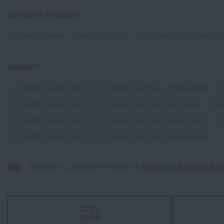
Chest Rig Reaper™ Agilite Gear® – minimalizmus a modulari
KATEGORIE PRODUKTU
PŘEČÍST ČLÁNEK
HRUDNÍ PLATFORMY
COMBAT SYSTEMS®
PLATFORMY K BALISTICKÝM VE
VARIANTY
Další novinka na skladě! Seznamte se s produkty M-Tac
PŘEČÍST ČLÁNEK
PLATFORMA SENTINEL MOLLE FLAP 2.0 COMBAT SYSTEMS® - COYOTE BROWN
P
PLATFORMA SENTINEL MOLLE FLAP 2.0 COMBAT SYSTEMS® - MULTICAM®
PLA
PLATFORMA SENTINEL MOLLE FLAP 2.0 COMBAT SYSTEMS® - RANGER GREEN
P
Novinka na Rigad: Opasek Magnetix™ Battle Belt od Agilite 
PLATFORMA SENTINEL MOLLE FLAP 2.0 COMBAT SYSTEMS® - WOODLAND M81
PŘEČÍST ČLÁNEK
Doručenie na Slovensko? Prejdite na
Platforma Sentinel Mo
Kore a FlexFit: detaily, na kterých záleží!
PŘEČÍST ČLÁNEK