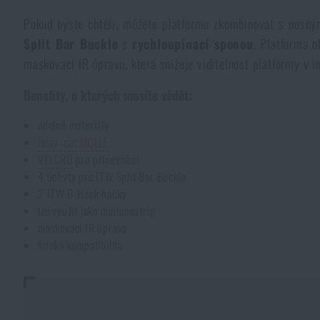
Pláštěnky, ponča
Drobné vybavení a maličkosti k přežití
Pokud byste chtěli, můžete platformu zkombinovat s nosn
Kufry, boxy
Trezory
Všechny produkty
Split Bar Buckle
s
rychloupínací
sponou
. Platforma o
maskovací IR úpravu, která snižuje viditelnost platformy v 
Dámské oblečení
Elektronika a příslušenství pro mobily
Beranidla, páčidla
Vybíjecí zařízení
Benefity, o kterých musíte vědět:
Dětské oblečení
Hodinky
Výstroj pro psy
Rychlonabíječe zásobníků
odolné materiály
laser-cut
MOLLE
Údržba oblečení
Pouzdra
VELCRO
pro připevnění
Novinky
Novinky
4 úchyty pro ITW Split Bar Buckle
2 ITW G-Hook háčky
Vojenské nášivky a znaky
Paracord
lze využít jako minichestrig
Akce a slevy
Akce a slevy
maskovací IR úprava
široká kompatibilita
Vesty
Peněženky
Výprodej
Výprodej
Ručníky, osušky
Značky A-Z
Značky A-Z
Novinky