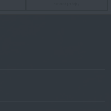
z
Kamenné prodejny
nu
490 Kč