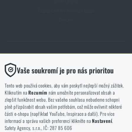
Slovník pojmů
Zásady ochrany osobních údajů
Cookies
Obchod Rigad.cz získal díky spokojenosti ověřených zákazníků prestižní
certifikát Zlaté Ověřeno zákazníky.
Funkční
Vaše soukromí je pro nás prioritou
Bez nich by náš web vůbec nefungoval. U těchto cookies není
možné zakázat jejich ukládání.
Tento web používá cookies, aby vám poskytl nejlepší možný zážitek.
Kliknutím na
Rozumím
nám umožníte personalizovat obsah a
Analytické
zlepšit funkčnost webu. Bez vašeho souhlasu nebudeme schopni
NCAGE 828DG
Do těchto cookies se anonymně ukládá, jakým způsobem
plně přizpůsobit obsah vašim potřebám, což může ovlivnit některé
procházíte a používáte náš web. Pomáhají nám lépe chápat, co
části e-shopu (například YouTube, Inspirace a další). Pro více
se našim zákazníkům líbí a kterým směrem se máme ubírat.
informací a správu vašich preferencí klikněte na
Nastavení
.
Safety Agency, s.r.o., IČ: 287 85 606
Marketingové