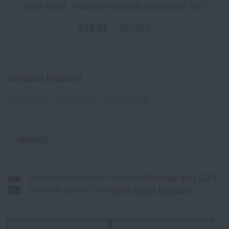
Sumka MOLLE ‑ odhazovák na prázdné zásobníky Mil‑Tec®
290 Kč
SKLADEM
Další novinka na skladě! Seznamte se s produkty M-
Tac
PŘEČÍST ČLÁNEK
KATEGORIE PRODUKTU
POUTA UZI®
SEBEOBRANA
POUTA
UZI®
Novinka na Rigad: Opasek Magnetix™ Battle Belt od
Agilite Gear®
PŘEČÍST ČLÁNEK
VARIANTY
POUTA POLICEJNÍ UZI® - STŘÍBRNÁ
Kore a FlexFit: detaily, na kterých záleží!
Doručenie na Slovensko? Prejdite na
Policajné putá UZI®
POUTA POLICEJNÍ UZI® - ČERNÁ
Worldwide delivery? Go to
UZI® police handcuffs
PŘEČÍST ČLÁNEK