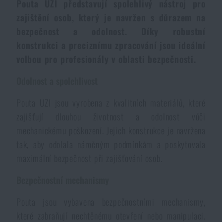
Pouta UZI představují spolehlivý nástroj pro
Dámské oblečení
Elektronika a příslušenství pro mobily
Beranidla, páčidla
Vybíjecí zařízení
zajištění osob, který je navržen s důrazem na
bezpečnost a odolnost. Díky robustní
Dětské oblečení
Hodinky
Výstroj pro psy
Rychlonabíječe zásobníků
konstrukci a preciznímu zpracování jsou ideální
volbou pro profesionály v oblasti bezpečnosti.​
Údržba oblečení
Pouzdra
Odolnost a spolehlivost
Novinky
Novinky
Pouta UZI jsou vyrobena z kvalitních materiálů, které
Vojenské nášivky a znaky
Paracord
Akce a slevy
Akce a slevy
zajišťují dlouhou životnost a odolnost vůči
mechanickému poškození. Jejich konstrukce je navržena
Vesty
Peněženky
Výprodej
Výprodej
tak, aby odolala náročným podmínkám a poskytovala
maximální bezpečnost při zajišťování osob.​
Ručníky, osušky
Značky A-Z
Značky A-Z
Novinky
Bezpečnostní mechanismy
Solární sprchy
Pouta jsou vybavena bezpečnostními mechanismy,
Všechny produkty
Všechny produkty
Akce a slevy
které zabraňují nechtěnému otevření nebo manipulaci.