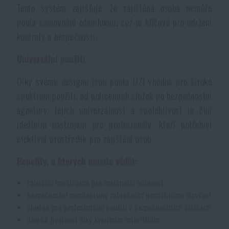
Tento systém zajišťuje, že zajištěná osoba nemůže
Voděodolné zápisníky
Výprodej
pouta samovolně odemknout, což je klíčové pro udržení
kontroly a bezpečnosti.​
Ochrana před komáry a hmyzem
Značky A-Z
Univerzální použití
Ohřívače nohou, rukou a těla
Všechny produkty
Díky svému designu jsou pouta UZI vhodná pro široké
spektrum použití, od policejních složek po bezpečnostní
Opravné sady a fixační pásky
agentury. Jejich univerzálnost a spolehlivost je činí
ideálním nástrojem pro profesionály, kteří potřebují
efektivní prostředek pro zajištění osob.​
Potřeby pro vodáky
Benefity, o kterých musíte vědět:
Zdraví, ochrana
robustní konstrukce pro maximální odolnost
bezpečnostní mechanismy zabraňující nechtěnému otevření
vhodné pro profesionální použití v bezpečnostních složkách
Novinky
dlouhá životnost díky kvalitním materiálům