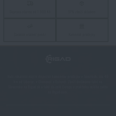
Jarní úklid: máte vyčištěné zbraně?
PŘEČÍST ČLÁNEK
Doprava zdarma od 1 999 Kč
97% zboží skladem
Posviťte si na cestu: o svítilnách od A do Z
Garance vrácení peněz
Kamenné prodejny
PŘEČÍST ČLÁNEK
Líbí se vám produkt?
Kupte si
Pouta policejní UZI®
za akční cenu
980
Naši zákazníci mají k dispozici kamennou prodejnu v Semilech, cca 40
Kč
km od Liberce, v Olomouci a Ostravě. Zboží dodáváme také na
Slovensko na Rigad.sk a také do celé Evropy a prakticky celého světa
na Rigad.com.
PŘIDAT DO KOŠÍKU