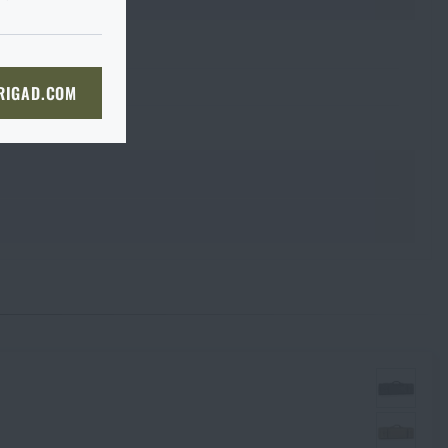
du je to ve
I tak je
prosím
ě, až tam dorazíte, raději si
bou
 straně dopravce,
či
KOŠÍKU
 RIGAD.COM
bjednat stejným způsobem a my
NÍ STRÁNKU
boží na prodejnu
 prodejně, si můžete