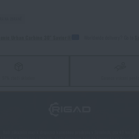
RA NA ZBRANĚ
enie Urban Carbine 30" Savior®
Worldwide delivery? Go to
S
97% zboží skladem
Garance vrácení peně
Naši zákazníci mají k dispozici kamennou prodejnu v Semilech, cca 40 km od
Liberce, v Olomouci a Ostravě. Zboží dodáváme také na Slovensko na Rigad.sk a