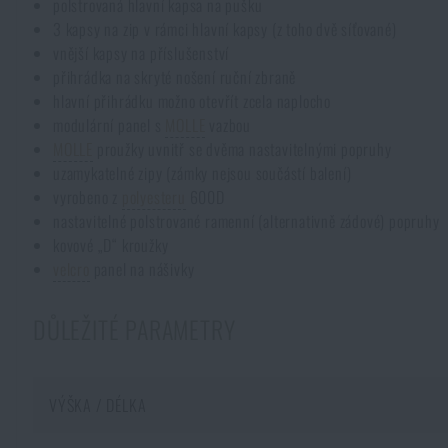
polstrovaná hlavní kapsa na pušku
Pláštěnky, ponča
3 kapsy na zip v rámci hlavní kapsy (z toho dvě síťované)
Drobné vybavení a maličkosti k přežití
Kufry, boxy
Trezory
Všechny produkty
vnější kapsy na příslušenství
přihrádka na skryté nošení ruční zbraně
Dámské oblečení
Elektronika a příslušenství pro mobily
Beranidla, páčidla
Vybíjecí zařízení
hlavní přihrádku možno otevřít zcela naplocho
modulární panel s
MOLLE
vazbou
MOLLE
proužky uvnitř se dvěma nastavitelnými popruhy
Dětské oblečení
Hodinky
Výstroj pro psy
Rychlonabíječe zásobníků
uzamykatelné zipy (zámky nejsou součástí balení)
vyrobeno z
polyesteru
600D
Údržba oblečení
nastavitelné polstrované ramenní (alternativně zádové) popruhy
Pouzdra
Novinky
Novinky
kovové „D“ kroužky
velcro
panel na nášivky
Vojenské nášivky a znaky
Paracord
Akce a slevy
Akce a slevy
DŮLEŽITÉ PARAMETRY
Vesty
Peněženky
Výprodej
Výprodej
VÝŠKA / DÉLKA
Ručníky, osušky
Značky A-Z
Značky A-Z
Novinky