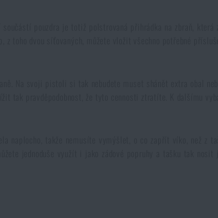
součástí pouzdra je totiž polstrovaná přihrádka na zbraň, která 
, z toho dvou síťovaných, můžete vložit všechno potřebné přísluš
raně. Na svoji pistoli si tak nebudete muset shánět extra obal ne
nížit tak pravděpodobnost, že tyto cennosti ztratíte. K dalšímu vyb
la naplocho, takže nemusíte vymýšlet, o co zapřít víko, než z ta
ůžete jednoduše využít i jako zádové popruhy a tašku tak nosit j