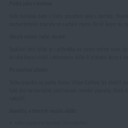
Puška jako v bavlnce
Kombinézy
Horolezecké vybavení
Taktické a bojové opasky
Svítilny a lasery na zbraně
Krumpáče
Pouta
Přebíjení
NSN
Přežití v přírodě
Vaše karabina bude s tímto pouzdrem jako v bavlnce. Hlavní 
nastavitelnými popruhy se suchým zipem. Do tří kapes na zip
Čepice a pokrývky hlavy
Svítilny
Taktické brýle
Čištění a údržba zbraní
Praky
Vzduchovky a příslušenství
Reklamní předměty
Armádní originál
Novinky
Skryté nošení ruční zbraně
Rukavice
Kempingový nábytek
Svítilny pro vojáky a policii
Ledvinky na zbraně
Výcvikové vybavení
Součástí této tašky je i přihrádka na skryté nošení ruční zb
Knihy, časopisy a kalendáře
Podzim
Akce a slevy
Novinky
do této kapsy vložit i dokumenty, klíče či platební karty a s
Ponožky
Brýle
Helmy, převleky
Střelecké bagy
Zima
Výprodej
Po otevření plochá
Akce a slevy
Novinky
Výprodej
Opasky
Tašku/pouzdro na pušku Savior Urban Carbine lze otevřít zce
Dalekohledy
Maskování
Střelecké podložky
Značky A-Z
Jaro
Výprodej
Akce a slevy
Značky A-Z
také dva nastavitelné polstrované ramenní popruhy, které m
rukojeti.
Kšandy
Hydratace
Plynové masky a ochranné pomůcky
Krabičky a pouzdra na náboje
Všechny produkty
Značky A-Z
Výprodej
Všechny produkty
Benefity, o kterých musíte vědět:
Šátky, šály, nákrčníky
Čištění vody
Zdravotnické vybavení
Tréninkové vybavení
Všechny produkty
Značky A-Z
taška/pouzdro na karabinu (bez rozložení)