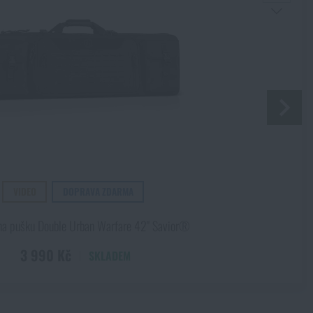
Souhlasím s
obchodními podmínkami
ODESLAT DOTAZ
VIDEO
DOPRAVA ZDARMA
na pušku Double Urban Warfare 42" Savior®
3 990 Kč
SKLADEM