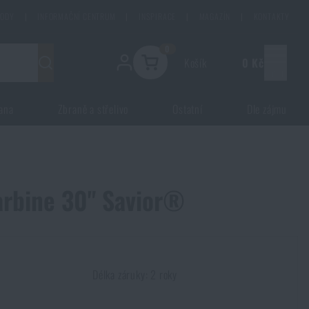
HODY
|
INFORMAČNÍ CENTRUM
|
INSPIRACE
|
MAGAZÍN
|
KONTAKTY
0
Košík
0 Kč
Menu
ana
Zbraně a střelivo
Ostatní
Dle zájmu
arbine 30" Savior®
Délka záruky: 2 roky