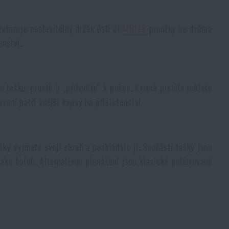
zahrnuje nastavitelný držák ústí či
MOLLE
proužky se dvěma
enství.
bo tašku, prostě ji „přihodíte“ k pušce. Kromě pistole můžete
avení patří vnější kapsy na příslušenství.
šky vyjmete svoji zbraň a poskládáte ji. Součástí tašky jsou
ako batoh. Alternativou přenášení jsou klasické polstrované