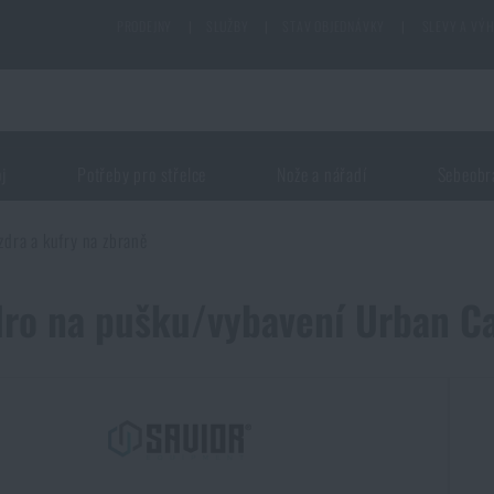
PRODEJNY
|
SLUŽBY
|
STAV OBJEDNÁVKY
|
SLEVY A VÝ
oj
Potřeby pro střelce
Nože a nářadí
Sebeobr
zdra a kufry na zbraně
ro na pušku/vybavení Urban C