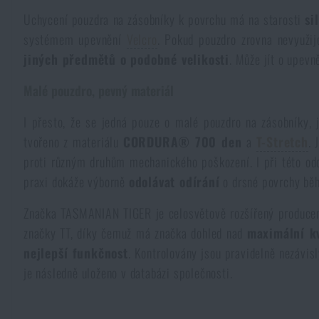
Uchycení pouzdra na zásobníky k povrchu má na starosti
si
Pláštěnky, ponča
Drobné vybavení a maličkosti k přežití
Kufry, boxy
Trezory
Všechny produkty
systémem upevnění
Velcro
. Pokud pouzdro zrovna nevyužij
jiných předmětů o podobné velikosti
. Může jít o upevn
Dámské oblečení
Elektronika a příslušenství pro mobily
Beranidla, páčidla
Vybíjecí zařízení
Malé pouzdro, pevný materiál
Dětské oblečení
Hodinky
Výstroj pro psy
Rychlonabíječe zásobníků
I přesto, že se jedná pouze o malé pouzdro na zásobníky
tvořeno z materiálu
CORDURA® 700 den
a
T-Stretch
. 
Údržba oblečení
Pouzdra
proti různým druhům mechanického poškození. I při této o
Novinky
Novinky
praxi dokáže výborně
odolávat odírání
o drsné povrchy bě
Vojenské nášivky a znaky
Paracord
Značka TASMANIAN TIGER je celosvětově rozšířený produc
Akce a slevy
Akce a slevy
značky TT, díky čemuž má značka dohled nad
maximální k
Vesty
Peněženky
nejlepší funkčnost
. Kontrolovány jsou pravidelně nezávi
Výprodej
Výprodej
je následně uloženo v databázi společnosti.
Ručníky, osušky
Značky A-Z
Značky A-Z
Novinky