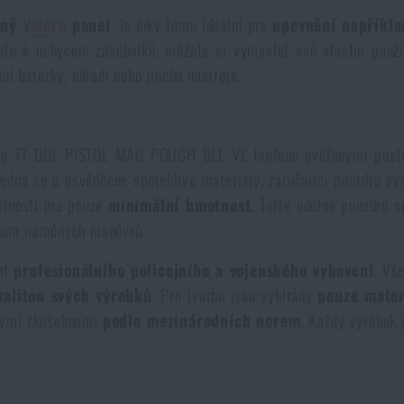
lný
Velcro
panel
. Je díky tomu ideální pro
upevnění napříkla
ete k uchycení zásobníků, můžete si vymyslet své vlastní použi
ění baterky, nářadí nebo jiného nástroje.
, je TT DBL PISTOL MAG POUCH BEL VL tvořeno ověřenými postu
Jedná se o osvědčené spolehlivé materiály, zaručující pouzdru vy
dolnosti má pouze
minimální hmotnost
. Tohle odolné pouzdro 
hem náročných manévrů.
ent
profesionálního policejního a vojenského vybavení
. Vš
valitou svých výrobků
. Pro tvorbu jsou vybírány
pouze mater
slými zkušebnami
podle mezinárodních norem
. Každý výrobek