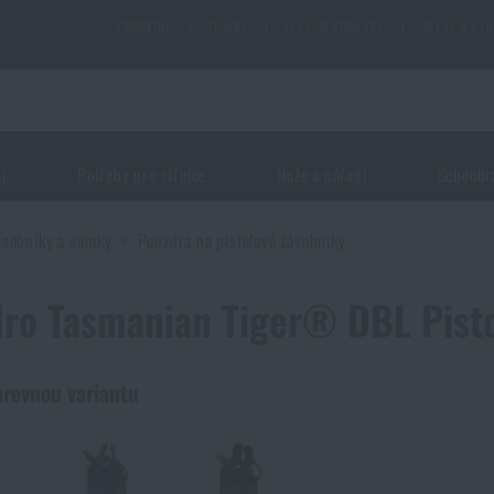
PRODEJNY
|
SLUŽBY
|
STAV OBJEDNÁVKY
|
SLEVY A VÝ
oj
Potřeby pro střelce
Nože a nářadí
Sebeobr
ásobníky a sumky
Pouzdra na pistolové zásobníky
ro Tasmanian Tiger® DBL Pist
arevnou variantu