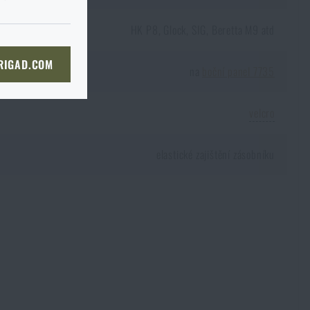
du je to ve
I tak je
prosím
ě, až tam dorazíte, raději si
HK P8, Glock, SIG, Beretta M9 atd
bou
 straně dopravce,
či
KOŠÍKU
 RIGAD.COM
bjednat stejným způsobem a my
na
boční panel 7735
NÍ STRÁNKU
boží na prodejnu
velcro
 prodejně, si můžete
elastické zajištění zásobníku