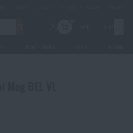
HODY
|
INFORMAČNÍ CENTRUM
|
INSPIRACE
|
MAGAZÍN
|
KONTAKTY
0
Košík
0 Kč
Menu
ana
Zbraně a střelivo
Ostatní
Dle zájmu
ol Mag BEL VL