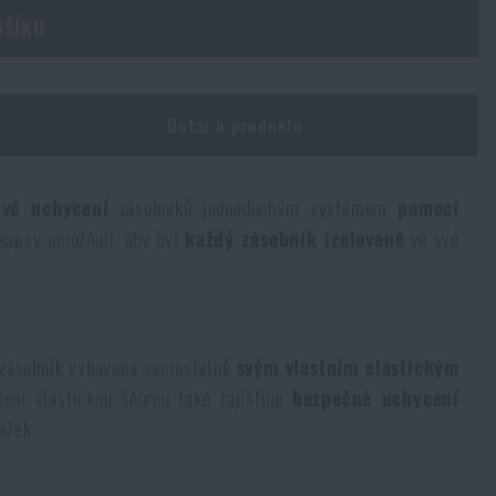
OŠÍKU
Dotaz k produktu
ivé uchycení
zásobníků jednoduchým systémem
pomocí
kapsy umožňují, aby byl
každý zásobník izolovaně
ve své
a zásobník vybavena samostatně
svým vlastním elastickým
ení elastickou šňůrou také zajišťuje
bezpečné uchycení
ážek.