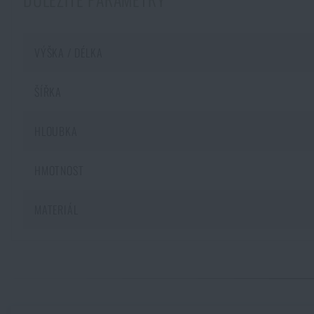
VÝŠKA / DÉLKA
ŠÍŘKA
HLOUBKA
HMOTNOST
MATERIÁL
Zadejte Vaše jméno *
Zadejte Váš e-mail
Malorážka doma? 4 důvody, proč ano – a jak vybrat první kus
PŘEČÍST ČLÁNEK