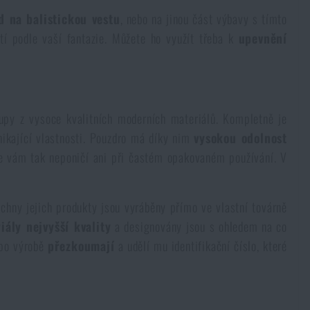
d na balistickou vestu
, nebo na jinou část výbavy s tímto
tí podle vaší fantazie. Můžete ho využít třeba k
upevnění
py z vysoce kvalitních moderních materiálů. Kompletně je
nikající vlastnosti. Pouzdro má díky nim
vysokou odolnost
se vám tak neponičí ani při častém opakovaném používání. V
echny jejich produkty jsou vyráběny přímo ve vlastní továrně
iály nejvyšší kvality
a designovány jsou s ohledem na co
 po výrobě
přezkoumají
a udělí mu identifikační číslo, které