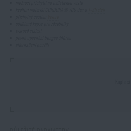
možnost přichytit na balistickou vestu
kvalitní materiál CORDURA® 700 den a
T-Stretch
příchytný systém
Velcro
oddělené kapsy pro zásobníky
tvarová stálost
pevné upevnění bungee šňůrou
alternativní použití
Kupte s
DŮLEŽITÉ PARAMETRY