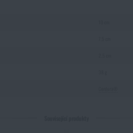
10 cm
7,5 cm
2,5 cm
38 g
Cordura®
 *
Související produkty