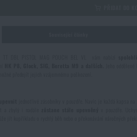
PŘIDAT DO K
Související články
ky
TT DBL PISTOL MAG POUCH BEL VL vám nabízí
spolehl
aní
HK P8, Glock, SIG, Beretta M9 a dalších.
Jeho oddělené 
možné předejít jejich vzájemnému poškození.
 upevnit
jednotlivé zásobníky v pouzdře. Navíc je každá kapsa n
ut a zbylý i nadále
zůstane stále upevněný
v pouzdře. Uchyc
že jít kupříkladu o rychlý běh nebo o překonávání náročných přek