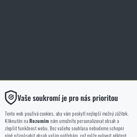
Magazín
Inspirace
Slovník pojmů
Zásady ochrany osobních údajů
Cookies
Obchod Rigad.cz získal díky spokojenosti ověřených zákazníků prestižní
certifikát Zlaté Ověřeno zákazníky.
Funkční
Vaše soukromí je pro nás prioritou
Bez nich by náš web vůbec nefungoval. U těchto cookies není
možné zakázat jejich ukládání.
Tento web používá cookies, aby vám poskytl nejlepší možný zážitek.
Kliknutím na
Rozumím
nám umožníte personalizovat obsah a
Analytické
zlepšit funkčnost webu. Bez vašeho souhlasu nebudeme schopni
NCAGE 828DG
Do těchto cookies se anonymně ukládá, jakým způsobem
plně přizpůsobit obsah vašim potřebám, což může ovlivnit některé