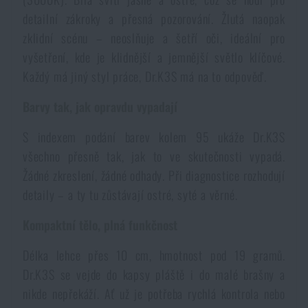
Voděodolné zápisníky
Výprodej
detailní zákroky a přesná pozorování. Žlutá naopak
zklidní scénu – neoslňuje a šetří oči, ideální pro
vyšetření, kde je klidnější a jemnější světlo klíčové.
Ochrana před komáry a hmyzem
Značky A-Z
Každý má jiný styl práce, Dr.K3S má na to odpověď.
Ohřívače nohou, rukou a těla
Všechny produkty
Barvy tak, jak opravdu vypadají
S indexem podání barev kolem 95 ukáže Dr.K3S
Opravné sady a fixační pásky
všechno přesně tak, jak to ve skutečnosti vypadá.
Žádné zkreslení, žádné odhady. Při diagnostice rozhodují
Potřeby pro vodáky
detaily – a ty tu zůstávají ostré, syté a věrné.
Kompaktní tělo, plná funkčnost
Zdraví, ochrana
Délka lehce přes 10 cm, hmotnost pod 19 gramů.
Dr.K3S se vejde do kapsy pláště i do malé brašny a
Novinky
nikde nepřekáží. Ať už je potřeba rychlá kontrola nebo