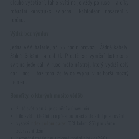
dlouhé vyšetření, tahle svítilna je vždy po ruce – a díky
Akce a slevy
robustní konstrukci zvládne i každodenní nasazení v
terénu.
Výprodej
Výdrž bez výmluv
Jedna AAA baterie, až 55 hodin provozu. Žádné kabely,
Značky A-Z
žádné čekání na dobití. Prostě se vymění baterka a
svítina jede dál. V ruce máte nástroj, který vydrží celý
Všechny produkty
den i noc – bez toho, že by se vypnul v nejhorší možný
moment.
Benefity, o kterých musíte vědět:
žluté světlo snižuje oslnění a únavu očí
bílé světlo ideální pro přesnou práci a detailní pozorování
vysoký
index podání barev
(CRI kolem 95) pro věrné
zobrazení tkání
bezpečné světlo bez rizikové modré složky (RG0)