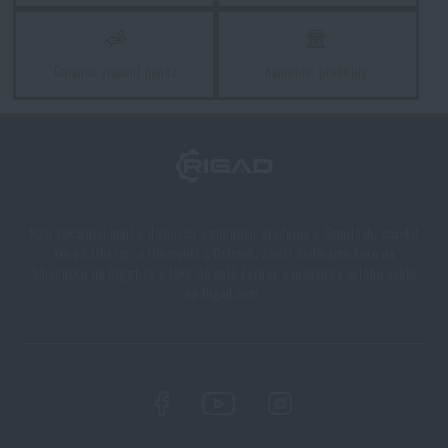
PŘEČÍST ČLÁNEK
Garance vrácení peněz
Kamenné prodejny
Svítilny pro turisty
PŘEČÍST ČLÁNEK
Vyplatí se svítilny s elektrickým paralyzérem?
Naši zákazníci mají k dispozici kamennou prodejnu v Semilech, cca 40
km od Liberce, v Olomouci a Ostravě. Zboží dodáváme také na
PŘEČÍST ČLÁNEK
Slovensko na Rigad.sk a také do celé Evropy a prakticky celého světa
na Rigad.com.
Líbí se vám produkt?
Kupte si
Svítilna Medical Dr.K3S NexTorch®
za
akční cenu
299 Kč