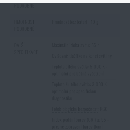
Podobným způsob to funguje i
opačným směrem
. Zboží, které není
PODROBNĚ
skladem na e-shopu a je skladem na nějaké prodejně, si můžete objednat s
doručením k Vám domů.
Opět je ale nutné počítat s delší dobou
HMOTNOST
Hmotnost bez baterií: 19 g
doručení
.
PODROBNĚ
DALŠÍ
Maximální doba svitu: 55 h
SPECIFIKACE
Ovládání: tlačítko na konci svítilny
Teplota bílého světla: 5 000 K -
optimální pro běžná vyšetření
Teplota žlutého světla: 3 000 K -
optimální pro specifickou
diagnostiku
Fotobiologická bezpečnost
: RG0
Index podání barev
(CRI) ≥ 95 -
přesné zobrazení barev tkání