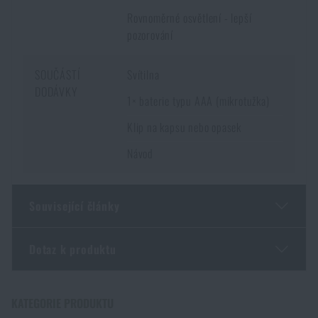
Rovnoměrné osvětlení - lepší
pozorování
SOUČÁSTÍ
Svítilna
DODÁVKY
1× baterie typu AAA (mikrotužka)
Klip na kapsu nebo opasek
Návod
Související články
Dotaz k produktu
Taktická svítilna není jen silná baterka. Jak vybrat tu
správnou
Zadejte Vaše jméno *
Zadejte Váš e-mail *
KATEGORIE PRODUKTU
PŘEČÍST ČLÁNEK