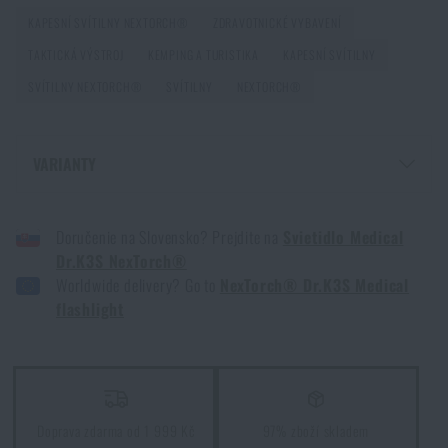
KAPESNÍ SVÍTILNY NEXTORCH®
ZDRAVOTNICKÉ VYBAVENÍ
TAKTICKÁ VÝSTROJ
KEMPING A TURISTIKA
KAPESNÍ SVÍTILNY
Jak vybrat kapesní svítilnu: Praktický průvodce pro
každodenní použití
SVÍTILNY NEXTORCH®
SVÍTILNY
NEXTORCH®
PŘEČÍST ČLÁNEK
Souhlasím s
obchodními podmínkami
VARIANTY
ODESLAT DOTAZ
Co by měl každý lovec vědět o své svítilně, čelovce a
SVÍTILNA MEDICAL DR.K3S NEXTORCH® - BÍLÁ
lucerně?
Doručenie na Slovensko? Prejdite na
Svietidlo Medical
SVÍTILNA MEDICAL DR.K3S NEXTORCH® - ŽLUTÁ
PŘEČÍST ČLÁNEK
Dr.K3S NexTorch®
Líbí se vám produkt?
Worldwide delivery? Go to
NexTorch® Dr.K3S Medical
Kupte si
Svítilna Medical Dr.K3S NexTorch®
za
flashlight
5 laciných věcí, které Vás mohou stát život
akční cenu
299 Kč
PŘEČÍST ČLÁNEK
PŘIDAT DO KOŠÍKU
Doprava zdarma od 1 999 Kč
97% zboží skladem
Sviťte dlouho, sviťte jasně, sviťte s LED svítilnou!