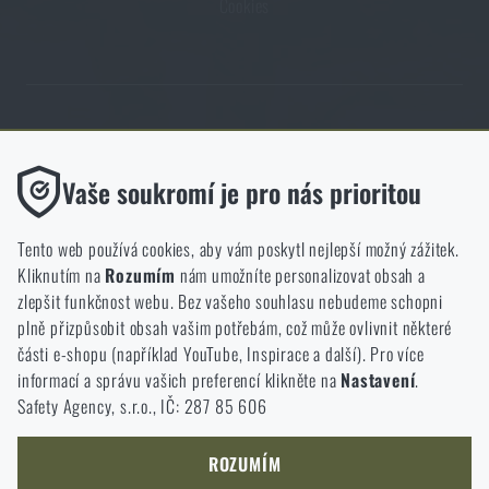
Cookies
Obchod Rigad.cz získal díky spokojenosti ověřených zákazníků prestižní
certifikát Zlaté Ověřeno zákazníky.
Funkční
Vaše soukromí je pro nás prioritou
Bez nich by náš web vůbec nefungoval. U těchto cookies není
možné zakázat jejich ukládání.
Tento web používá cookies, aby vám poskytl nejlepší možný zážitek.
Kliknutím na
Rozumím
nám umožníte personalizovat obsah a
Analytické
zlepšit funkčnost webu. Bez vašeho souhlasu nebudeme schopni
NCAGE 828DG
Do těchto cookies se anonymně ukládá, jakým způsobem
plně přizpůsobit obsah vašim potřebám, což může ovlivnit některé
procházíte a používáte náš web. Pomáhají nám lépe chápat, co
části e-shopu (například YouTube, Inspirace a další). Pro více
se našim zákazníkům líbí a kterým směrem se máme ubírat.
informací a správu vašich preferencí klikněte na
Nastavení
.
Safety Agency, s.r.o., IČ: 287 85 606
Marketingové
Tyto cookies nám pomáhají optimalizovat reklamu směřující na
náš e-shop, aby byla co nejvíce efektivní a náš obchod se mohl
ROZUMÍM