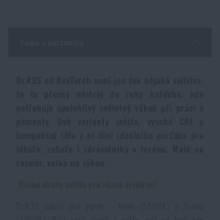
Dámské oblečení
Elektronika a příslušenství pro mobily
Beranidla, páčidla
Vybíjecí zařízení
Dětské oblečení
Hodinky
Výstroj pro psy
Popis a parametry
Rychlonabíječe zásobníků
Údržba oblečení
Pouzdra
Dr.K3S od NexTorch není jen tak nějaká svítilna.
Novinky
Novinky
Je to přesný nástroj do ruky každého, kdo
Vojenské nášivky a znaky
Paracord
potřebuje spolehlivý světelný výkon při práci s
Akce a slevy
Akce a slevy
pacienty. Dvě varianty světla, vysoké CRI a
Vesty
kompaktní tělo z ní činí ideálního parťáka pro
Peněženky
Výprodej
Výprodej
lékaře, zubaře i zdravotníky v terénu. Malá na
rozměr, velká na výkon.
Ručníky, osušky
Značky A-Z
Značky A-Z
Novinky
Různé druhy světla pro různá vyšetření
Solární sprchy
Všechny produkty
Všechny produkty
Akce a slevy
Dr.K3S nabízí dvě verze – bílou (5500K) a žlutou
(3000K). Bílá svítí jasně a ostře, což se hodí pro