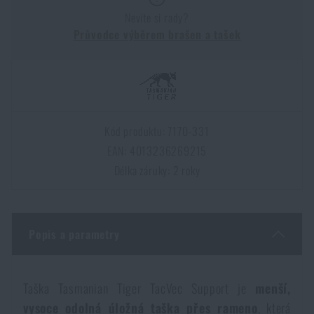
Dámské oblečení
Elektronika a příslušenství pro mobily
Beranidla, páčidla
Vybíjecí zařízení
Nevíte si rady?
Průvodce výběrem brašen a tašek
Dětské oblečení
Hodinky
Výstroj pro psy
Rychlonabíječe zásobníků
Údržba oblečení
Pouzdra
Novinky
Novinky
Kód produktu: 7170-331
Vojenské nášivky a znaky
Paracord
EAN: 4013236269215
Akce a slevy
Akce a slevy
Délka záruky: 2 roky
Vesty
Peněženky
Výprodej
Výprodej
Popis a parametry
Ručníky, osušky
Značky A-Z
Značky A-Z
Novinky
Solární sprchy
Všechny produkty
Všechny produkty
Taška Tasmanian Tiger TacVec Support je
menší,
Akce a slevy
vysoce odolná úložná taška přes rameno
, která