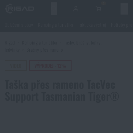
0
Menu
Oblečení a obuv
Kemping a turistika
Taktická výstroj
Potřeby pro
Oblečení a obuv
Rigad
Kemping a turistika
Tašky, brašny, kufry,
Oblečení a obuv
Kemping a turistika
ledvinky
Brašny přes rameno
Obuv
Kemping a turistika
VIDEO
VÝPRODEJ - 12%
Taktická výstroj
Taška přes rameno TacVec
Bundy
Batohy
Taktická výstroj
Potřeby pro střelce
Support Tasmanian Tiger®
Blůzy
Tašky, brašny, kufry, ledvinky
Nosiče plátů a příslušenství
Potřeby pro střelce
Nože a nářadí
Kalhoty
Spaní v přírodě
Nosné postroje
Střelecké brýle
Nože a nářadí
Sebeobrana