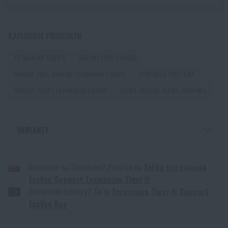
Jak vybrat střelecká sluchátka: ochrana sluchu pro
KATEGORIE PRODUKTU
reálné použití
TASMANIAN TIGER®
BRAŠNY PŘES RAMENO
PŘEČÍST ČLÁNEK
BRAŠNY PŘES RAMENO TASMANIAN TIGER®
KEMPING A TURISTIKA
BRAŠNY, TAŠKY TASMANIAN TIGER®
TAŠKY, BRAŠNY, KUFRY, LEDVINKY
Jak vybrat hamaku: Kompletní průvodce pro
pohodlný spánek v přírodě
VARIANTY
PŘEČÍST ČLÁNEK
TAŠKA PŘES RAMENO TACVEC SUPPORT TASMANIAN TIGER® - CAMO
GREEN
Doručenie na Slovensko? Prejdite na
Taška cez rameno
Jak zazimovat outdoorovou výbavu: údržba a
TacVec Support Tasmanian Tiger®
skladování, aby vydržela víc než jednu sezónu
Worldwide delivery? Go to
Tasmanian Tiger® Support
PŘEČÍST ČLÁNEK
TacVec Bag