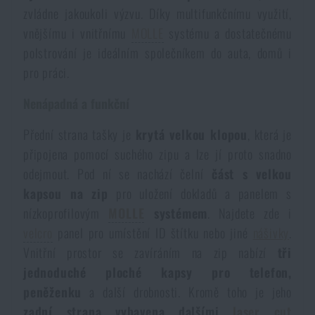
zvládne jakoukoli výzvu. Díky multifunkčnímu využití,
Voděodolné zápisníky
Výprodej
vnějšímu i vnitřnímu
MOLLE
systému a dostatečnému
polstrování je ideálním společníkem do auta, domů i
Ochrana před komáry a hmyzem
Značky A-Z
pro práci.
Nenápadná a funkční
Ohřívače nohou, rukou a těla
Všechny produkty
Přední strana tašky je
krytá velkou klopou
, která je
Opravné sady a fixační pásky
připojena pomocí suchého zipu a lze jí proto snadno
odejmout. Pod ní se nachází čelní
část s velkou
kapsou na zip
pro uložení dokladů a panelem s
Potřeby pro vodáky
nízkoprofilovým
MOLLE
systémem
. Najdete zde i
velcro
panel pro umístění ID štítku nebo jiné
nášivky
.
Zdraví, ochrana
Vnitřní prostor se zavíráním na zip nabízí
tři
jednoduché ploché kapsy pro telefon,
peněženku
a další drobnosti. Kromě toho je jeho
Novinky
zadní strana vybavena dalšími
laser cut