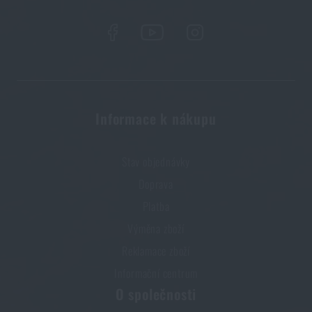
Kupte si
Taška přes rameno TacVec Support
Tasmanian Tiger®
za akční cenu
2 015 Kč
PŘIDAT DO KOŠÍKU
Informace k nákupu
Stav objednávky
Doprava
Platba
Výměna zboží
Reklamace zboží
Informační centrum
O společnosti