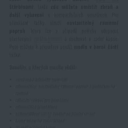
štěrbinami
, takže
zde můžete umístit zbraň a
Akce a slevy
další vybavení
v kompatibilních pouzdrech. Pro
přenášení tašky slouží
nastavitelný ramenní
Výprodej
popruh
, který lze v případě potřeby odepnout
plastovými
rychlosponami
a uschovat v zadní kapse.
Značky A-Z
Poté můžete k přenášení použít
madla v horní části
tašky.
Všechny produkty
Benefity, o kterých musíte vědět:
vyrobeno z odolného materiálu
odnímatelný, nastavitelný ramenní popruh s podložkou na
rameno
robustní rukojeť pro přenášení
odnímatelná pření klopa
nizkoprofilový
MOLLE
systém na přední straně
kapsa na zip na zadní straně
tři vnitřní ploché kapsy