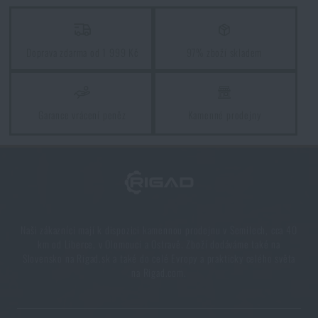
Orientace v přírodě: kompletní průvodce od GPS po
kompas
Doprava zdarma od 1 999 Kč
97% zboží skladem
PŘEČÍST ČLÁNEK
Novinky Eberlestock skladem – připraveni na
Garance vrácení peněz
Kamenné prodejny
upgrade?
PŘEČÍST ČLÁNEK
Chest Rig Reaper™ Agilite Gear® – minimalizmus a
modularita pro každý scénář
Naši zákazníci mají k dispozici kamennou prodejnu v Semilech, cca 40
km od Liberce, v Olomouci a Ostravě. Zboží dodáváme také na
PŘEČÍST ČLÁNEK
Slovensko na Rigad.sk a také do celé Evropy a prakticky celého světa
na Rigad.com.
Líbí se vám produkt?