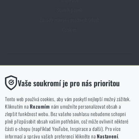
Slovník pojmů
Zásady ochrany osobních údajů
Cookies
Obchod Rigad.cz získal díky spokojenosti ověřených zákazníků prestižní
certifikát Zlaté Ověřeno zákazníky.
Funkční
Vaše soukromí je pro nás prioritou
Bez nich by náš web vůbec nefungoval. U těchto cookies není
možné zakázat jejich ukládání.
Tento web používá cookies, aby vám poskytl nejlepší možný zážitek.
Kliknutím na
Rozumím
nám umožníte personalizovat obsah a
Analytické
zlepšit funkčnost webu. Bez vašeho souhlasu nebudeme schopni
NCAGE 828DG
Do těchto cookies se anonymně ukládá, jakým způsobem
plně přizpůsobit obsah vašim potřebám, což může ovlivnit některé
procházíte a používáte náš web. Pomáhají nám lépe chápat, co
části e-shopu (například YouTube, Inspirace a další). Pro více
se našim zákazníkům líbí a kterým směrem se máme ubírat.
informací a správu vašich preferencí klikněte na
Nastavení
.