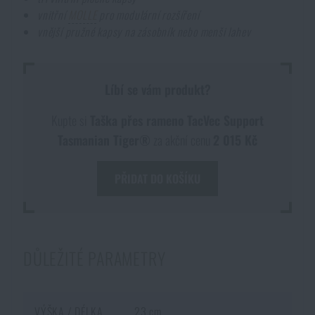
vnitřní
MOLLE
pro modulární rozšíření
vnější pružné kapsy na zásobník nebo menši lahev
Líbí se vám produkt?
Kupte si
Taška přes rameno TacVec Support
Tasmanian Tiger®
za akční cenu
2 015 Kč
PŘIDAT DO KOŠÍKU
DŮLEŽITÉ PARAMETRY
VÝŠKA / DÉLKA
23 cm