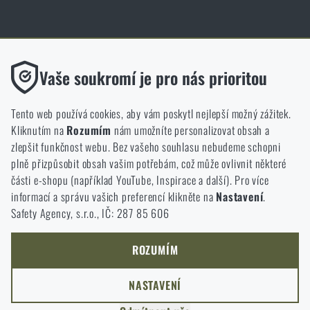
Obchod Rigad.cz získal díky spokojenosti ověřených zákazníků prestižní
certifikát Zlaté Ověřeno zákazníky.
Funkční
Vaše soukromí je pro nás prioritou
Bez nich by náš web vůbec nefungoval. U těchto cookies není
možné zakázat jejich ukládání.
Tento web používá cookies, aby vám poskytl nejlepší možný zážitek.
Kliknutím na
Rozumím
nám umožníte personalizovat obsah a
Analytické
zlepšit funkčnost webu. Bez vašeho souhlasu nebudeme schopni
NCAGE 828DG
Do těchto cookies se anonymně ukládá, jakým způsobem
plně přizpůsobit obsah vašim potřebám, což může ovlivnit některé
procházíte a používáte náš web. Pomáhají nám lépe chápat, co
části e-shopu (například YouTube, Inspirace a další). Pro více
se našim zákazníkům líbí a kterým směrem se máme ubírat.
informací a správu vašich preferencí klikněte na
Nastavení
.
Safety Agency, s.r.o., IČ: 287 85 606
Marketingové
Tyto cookies nám pomáhají optimalizovat reklamu směřující na
náš e-shop, aby byla co nejvíce efektivní a náš obchod se mohl
ROZUMÍM
neustále rozvíjet a zlepšovat.
NASTAVENÍ
Personalizované