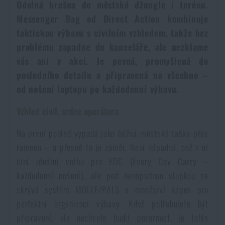
Odolná brašna do městské džungle i terénu.
Voděodolné zápisníky
Výprodej
Messenger Bag od Direct Action kombinuje
taktickou výbavu s civilním vzhledem, takže bez
Ochrana před komáry a hmyzem
Značky A-Z
problému zapadne do kanceláře, ale nezklame
vás ani v akci. Je pevná, promyšlená do
Ohřívače nohou, rukou a těla
posledního detailu a připravená na všechno –
Všechny produkty
od nošení laptopu po každodenní výbavu.
Opravné sady a fixační pásky
Vzhled civil, srdce operátora
Na první pohled vypadá jako běžná městská taška přes
Potřeby pro vodáky
rameno – a přesně to je záměr. Není nápadná, což z ní
činí ideální volbu pro EDC (Every Day Carry –
Zdraví, ochrana
každodenní nošení), ale pod nenápadnou slupkou se
skrývá systém MOLLE/PALS a množství kapes pro
perfektní organizaci výbavy. Když potřebujete být
Novinky
připravení, ale nechcete budit pozornost, je tohle