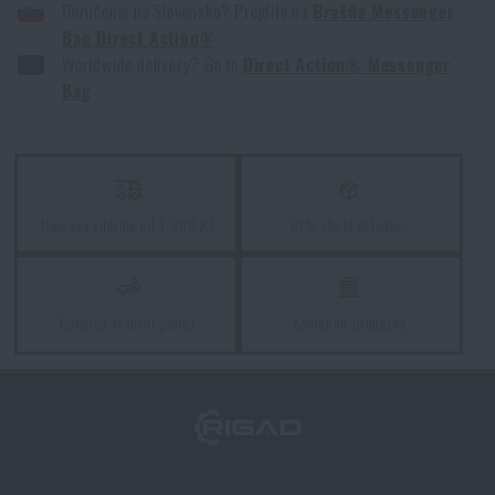
Doručenie na Slovensko? Prejdite na
Brašňa Messenger
BRAŠNA MESSENGER BAG DIRECT ACTION® - ČERNÁ
Bag Direct Action®
BRAŠNA MESSENGER BAG DIRECT ACTION® - RANGER GREEN
Worldwide delivery? Go to
Direct Action® Messenger
Líbí se vám produkt?
BRAŠNA MESSENGER BAG DIRECT ACTION® - SHADOW GREY
Bag
Kupte si
Brašna Messenger Bag Direct Action®
za akční cenu
2 990 Kč
PŘIDAT DO KOŠÍKU
Doprava zdarma od 1 999 Kč
97% zboží skladem
Garance vrácení peněz
Kamenné prodejny