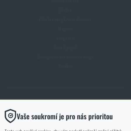
Slevy a výhody
Služby
Elite Training Center Olomouc
Magazín
Inspirace
Slovník pojmů
Zásady ochrany osobních údajů
Cookies
Obchod Rigad.cz získal díky spokojenosti ověřených zákazníků prestižní
certifikát Zlaté Ověřeno zákazníky.
Funkční
Vaše soukromí je pro nás prioritou
Bez nich by náš web vůbec nefungoval. U těchto cookies není
možné zakázat jejich ukládání.