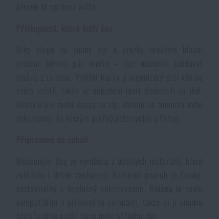
přesně ta správná volba.
Akce a slevy
Přístupnost, která šetří čas
Výprodej
Díky klopě na suchý zip a přezky otevřete hlavní
prostor během pár vteřin – bez nutnosti sundávat
Značky A-Z
brašnu z ramene. Vnitřní kapsy a organizéry drží vše na
svém místě, takže už nebudete lovit drobnosti na dně.
Nechybí ani zadní kapsa na zip, ideální na cennosti nebo
Všechny produkty
dokumenty, ke kterým potřebujete rychlý přístup.
Připravená na cokoli
Messenger Bag je vyrobena z odolných materiálů, které
zvládnou i drsné zacházení. Ramenní popruh je široký,
nastavitelný a doplněný polstrováním. Brašna je navíc
kompatibilní s přídavnými sumkami, takže si ji snadno
přizpůsobíte podle mise nebo běžného dne.