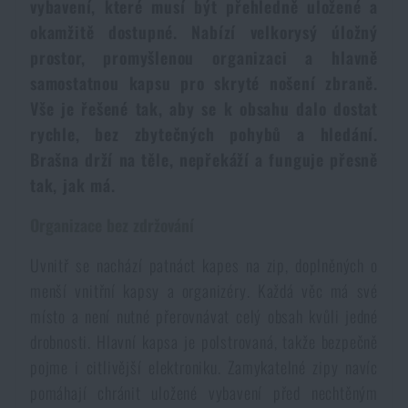
vybavení, které musí být přehledně uložené a
Voděodolné zápisníky
Výprodej
okamžitě dostupné. Nabízí velkorysý úložný
prostor, promyšlenou organizaci a hlavně
Ochrana před komáry a hmyzem
Značky A-Z
samostatnou kapsu pro skryté nošení zbraně.
Vše je řešené tak, aby se k obsahu dalo dostat
rychle, bez zbytečných pohybů a hledání.
Ohřívače nohou, rukou a těla
Všechny produkty
Brašna drží na těle, nepřekáží a funguje přesně
tak, jak má.
Opravné sady a fixační pásky
Organizace bez zdržování
Potřeby pro vodáky
Uvnitř se nachází patnáct kapes na zip, doplněných o
menší vnitřní kapsy a organizéry. Každá věc má své
Zdraví, ochrana
místo a není nutné přerovnávat celý obsah kvůli jedné
drobnosti. Hlavní kapsa je polstrovaná, takže bezpečně
pojme i citlivější elektroniku. Zamykatelné zipy navíc
Novinky
pomáhají chránit uložené vybavení před nechtěným