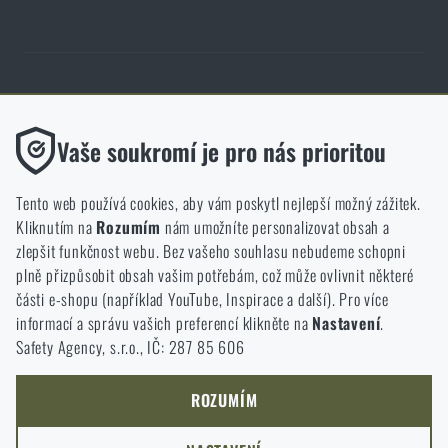
Obchod Rigad.cz získal díky spokojenosti ověřených zákazníků prestižní
certifikát Zlaté Ověřeno zákazníky.
Funkční
Vaše soukromí je pro nás prioritou
Bez nich by náš web vůbec nefungoval. U těchto cookies není
možné zakázat jejich ukládání.
Tento web používá cookies, aby vám poskytl nejlepší možný zážitek.
Kliknutím na
Rozumím
nám umožníte personalizovat obsah a
Analytické
zlepšit funkčnost webu. Bez vašeho souhlasu nebudeme schopni
NCAGE 828DG
Do těchto cookies se anonymně ukládá, jakým způsobem
plně přizpůsobit obsah vašim potřebám, což může ovlivnit některé
procházíte a používáte náš web. Pomáhají nám lépe chápat, co
části e-shopu (například YouTube, Inspirace a další). Pro více
se našim zákazníkům líbí a kterým směrem se máme ubírat.
informací a správu vašich preferencí klikněte na
Nastavení
.
Safety Agency, s.r.o., IČ: 287 85 606
Marketingové
Tyto cookies nám pomáhají optimalizovat reklamu směřující na
náš e-shop, aby byla co nejvíce efektivní a náš obchod se mohl
ROZUMÍM
neustále rozvíjet a zlepšovat.