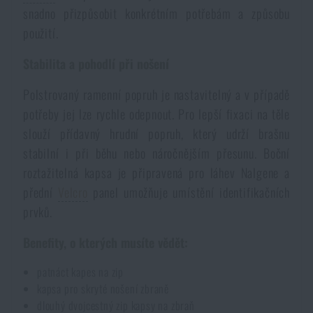
snadno přizpůsobit konkrétním potřebám a způsobu
použití.
Stabilita a pohodlí při nošení
Polstrovaný ramenní popruh je nastavitelný a v případě
potřeby jej lze rychle odepnout. Pro lepší fixaci na těle
slouží přídavný hrudní popruh, který udrží brašnu
stabilní i při běhu nebo náročnějším přesunu. Boční
roztažitelná kapsa je připravená pro láhev Nalgene a
přední
Velcro
panel umožňuje umístění identifikačních
prvků.
Benefity, o kterých musíte vědět:
patnáct kapes na zip
kapsa pro skryté nošení zbraně
dlouhý dvojcestný zip kapsy na zbraň