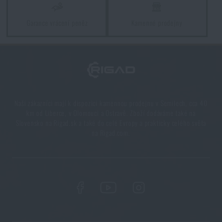
Novinky Eberlestock skladem – připraveni na
Garance vrácení peněz
Kamenné prodejny
upgrade?
PŘEČÍST ČLÁNEK
Chest Rig Reaper™ Agilite Gear® – minimalizmus a
modularita pro každý scénář
Naši zákazníci mají k dispozici kamennou prodejnu v Semilech, cca 40
km od Liberce, v Olomouci a Ostravě. Zboží dodáváme také na
PŘEČÍST ČLÁNEK
Slovensko na Rigad.sk a také do celé Evropy a prakticky celého světa
na Rigad.com.
Líbí se vám produkt?
Kupte si
Brašna na rameno AGR™ Wolfspur™
V2.0 Maxpedition®
za akční cenu
4 157 Kč