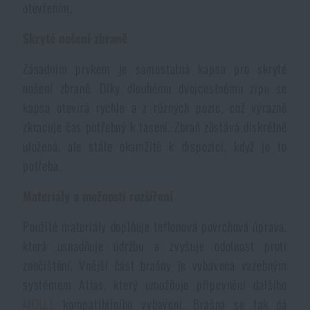
otevřením.
Akce a slevy
Skryté nošení zbraně
Výprodej
Zásadním prvkem je samostatná kapsa pro skryté
nošení zbraně. Díky dlouhému dvojcestnému zipu se
Značky A-Z
kapsa otevírá rychle a z různých pozic, což výrazně
zkracuje čas potřebný k tasení. Zbraň zůstává diskrétně
uložená, ale stále okamžitě k dispozici, když je to
Všechny produkty
potřeba.
Materiály a možnosti rozšíření
Použité materiály doplňuje teflonová povrchová úprava,
která usnadňuje údržbu a zvyšuje odolnost proti
znečištění. Vnější část brašny je vybavena vazebným
systémem Atlas, který umožňuje připevnění dalšího
MOLLE
kompatibilního vybavení. Brašna se tak dá