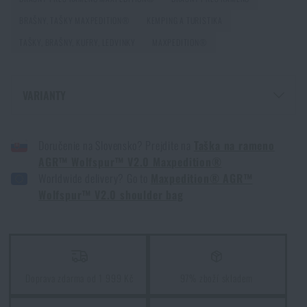
PŘEČÍST ČLÁNEK
BRAŠNY, TAŠKY MAXPEDITION®
KEMPING A TURISTIKA
TAŠKY, BRAŠNY, KUFRY, LEDVINKY
MAXPEDITION®
Jak vybrat hamaku: Kompletní průvodce pro
pohodlný spánek v přírodě
VARIANTY
PŘEČÍST ČLÁNEK
BRAŠNA NA RAMENO AGR™ WOLFSPUR™ V2.0 MAXPEDITION® - ČERNÁ
Doručenie na Slovensko? Prejdite na
Taška na rameno
BRAŠNA NA RAMENO AGR™ WOLFSPUR™ V2.0 MAXPEDITION® - WOLF
Jak zazimovat outdoorovou výbavu: údržba a
GREY
AGR™ Wolfspur™ V2.0 Maxpedition®
skladování, aby vydržela víc než jednu sezónu
Worldwide delivery? Go to
Maxpedition® AGR™
PŘEČÍST ČLÁNEK
Wolfspur™ V2.0 shoulder bag
Orientace v přírodě: kompletní průvodce od GPS po
kompas
Doprava zdarma od 1 999 Kč
97% zboží skladem
PŘEČÍST ČLÁNEK