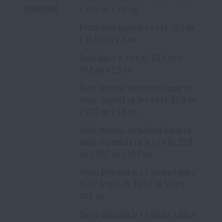
Podobným způsob to funguje i
opačným směrem
. Zboží, které není
PODROBNĚ
x 16,5 cm x 2,5 cm
skladem na e-shopu a je skladem na nějaké prodejně, si můžete objednat s
doručením k Vám domů.
Opět je ale nutné počítat s delší dobou
Přední dolní kapsa (v x š x h): 19,1 cm
doručení
.
x 17,8 cm x 2,5 cm
Boční kapsa (v x š x h): 20,3 cm x
10,2 cm x 2,5 cm
Boční otevřená, roztažitelná kapsa na
lahev - zavřený zip (v x š x h): 22,9 cm
x 10,2 cm x 7,6 cm
Boční otevřená, roztažitelná kapsa na
lahev - rozepnutý zip (v x š x h): 22,9
cm x 10,2 cm x 10,2 cm
Hlavní přihrádka (v x š nahoře / dole x
h): 27,9 cm x 25,4 cm / 16,5 cm x
10,2 cm
Skrytá přihrádka (v x š nahoře / dole x