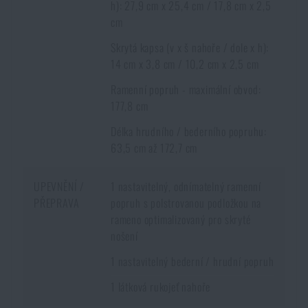
h): 27,9 cm x 25,4 cm / 17,8 cm x 2,5
cm
Skrytá kapsa (v x š nahoře / dole x h):
14 cm x 3,8 cm / 10,2 cm x 2,5 cm
Ramenní popruh - maximální obvod:
177,8 cm
Délka hrudního / bederního popruhu:
63,5 cm až 172,7 cm
UPEVNĚNÍ /
1 nastavitelný, odnímatelný ramenní
PŘEPRAVA
popruh s polstrovanou podložkou na
rameno optimalizovaný pro skryté
nošení
1 nastavitelný bederní / hrudní popruh
1 látková rukojeť nahoře