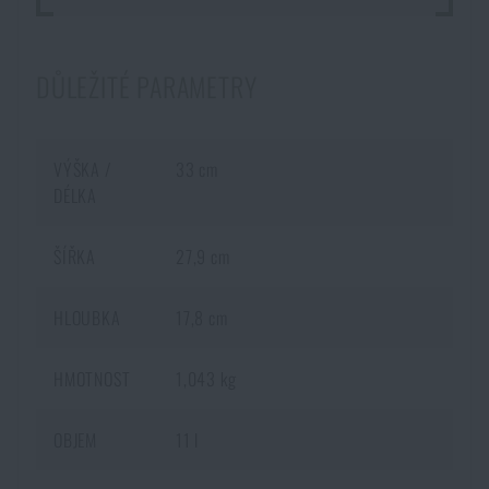
DŮLEŽITÉ PARAMETRY
VÝŠKA /
33 cm
DÉLKA
ŠÍŘKA
27,9 cm
HLOUBKA
17,8 cm
HMOTNOST
1,043 kg
OBJEM
11 l