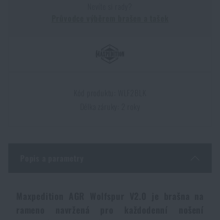
Nevíte si rady?
Dámské oblečení
Elektronika a příslušenství pro mobily
Beranidla, páčidla
Vybíjecí zařízení
Průvodce výběrem brašen a tašek
Dětské oblečení
Hodinky
Výstroj pro psy
Rychlonabíječe zásobníků
Údržba oblečení
Pouzdra
Novinky
Novinky
Kód produktu: WLF2BLK
Vojenské nášivky a znaky
Paracord
Délka záruky: 2 roky
Akce a slevy
Akce a slevy
Vesty
Peněženky
Výprodej
Výprodej
Popis a parametry
Ručníky, osušky
Značky A-Z
Značky A-Z
Novinky
Maxpedition AGR Wolfspur V2.0 je brašna na
Solární sprchy
Všechny produkty
Všechny produkty
Akce a slevy
rameno navržená pro každodenní nošení