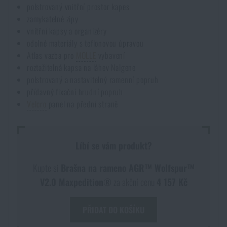
polstrovaný vnitřní prostor kapes
zamykatelné zipy
vnitřní kapsy a organizéry
odolné materiály s teflonovou úpravou
Atlas vazba pro
MOLLE
vybavení
roztažitelná kapsa na láhev Nalgene
polstrovaný a nastavitelný ramenní popruh
přídavný fixační hrudní popruh
Velcro
panel na přední straně
Líbí se vám produkt?
Kupte si
Brašna na rameno AGR™ Wolfspur™
V2.0 Maxpedition®
za akční cenu
4 157 Kč
PŘIDAT DO KOŠÍKU