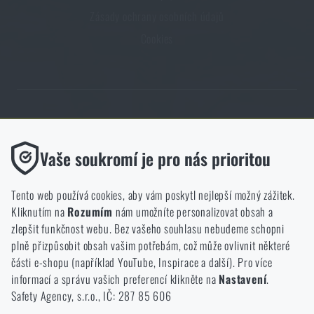
Zásady ochrany osobních údajů
Cookies
Obchod Rigad.cz získal díky spokojenosti ověřených zákazníků prestižní
certifikát Zlaté Ověřeno zákazníky.
Funkční
Vaše soukromí je pro nás prioritou
Bez nich by náš web vůbec nefungoval. U těchto cookies není
možné zakázat jejich ukládání.
Tento web používá cookies, aby vám poskytl nejlepší možný zážitek.
Kliknutím na
Rozumím
nám umožníte personalizovat obsah a
Analytické
zlepšit funkčnost webu. Bez vašeho souhlasu nebudeme schopni
NCAGE 828DG
Do těchto cookies se anonymně ukládá, jakým způsobem
plně přizpůsobit obsah vašim potřebám, což může ovlivnit některé
procházíte a používáte náš web. Pomáhají nám lépe chápat, co
části e-shopu (například YouTube, Inspirace a další). Pro více
se našim zákazníkům líbí a kterým směrem se máme ubírat.
informací a správu vašich preferencí klikněte na
Nastavení
.
Safety Agency, s.r.o., IČ: 287 85 606
Marketingové