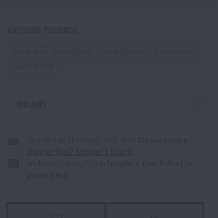
PŘIDAT DO KOŠÍKU
KATEGORIE PRODUKTU
NOSIČE PLÁTŮ TEMPLAR’S GEAR
BŘIŠNÍ POUZDRA
PŘÍSLUŠENSTVÍ
TEMPLARS GEAR
VARIANTY
BŘIŠNÍ POUZDRO DANGLER GEN2 TEMPLAR’S GEAR® - COYOTE BROWN
Doručenie na Slovensko? Prejdite na
Brušné puzdro
BŘIŠNÍ POUZDRO DANGLER GEN2 TEMPLAR’S GEAR® - ČERNÁ
Dangler Gen2 Templar’s Gear®
BŘIŠNÍ POUZDRO DANGLER GEN2 TEMPLAR’S GEAR® - FLECTARN 5FTD
Worldwide delivery? Go to
Templar’s Gear® Dangler
BŘIŠNÍ POUZDRO DANGLER GEN2 TEMPLAR’S GEAR® - MULTICAM®
pouch Gen2
BŘIŠNÍ POUZDRO DANGLER GEN2 TEMPLAR’S GEAR® - MULTICAM®
BLACK
BŘIŠNÍ POUZDRO DANGLER GEN2 TEMPLAR’S GEAR® - RANGER GREEN