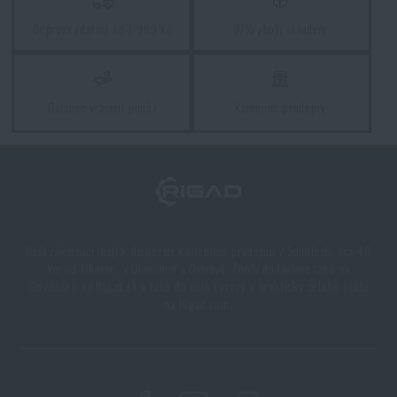
Doprava zdarma od 1 999 Kč
97% zboží skladem
Garance vrácení peněz
Kamenné prodejny
Naši zákazníci mají k dispozici kamennou prodejnu v Semilech, cca 40
km od Liberce, v Olomouci a Ostravě. Zboží dodáváme také na
Slovensko na Rigad.sk a také do celé Evropy a prakticky celého světa
na Rigad.com.