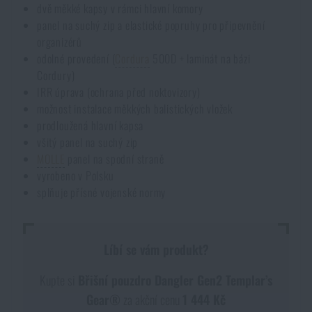
dvě měkké kapsy v rámci hlavní komory
panel na suchý zip a elastické popruhy pro připevnění
organizérů
odolné provedení (
Cordura
500D + laminát na bázi
Cordury)
IRR úprava (ochrana před noktovizory)
možnost instalace měkkých balistických vložek
prodloužená hlavní kapsa
všitý panel na suchý zip
MOLLE
panel na spodní straně
vyrobeno v Polsku
splňuje přísné vojenské normy
Líbí se vám produkt?
Kupte si
Břišní pouzdro Dangler Gen2 Templar’s
Gear®
za akční cenu
1 444 Kč