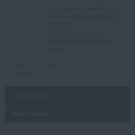
Uvnitř
velcro
panel s elastickými
poutky pro uchycení organizéru nebo
jiné výbavy
Laser-cut
štěrbiny vpředu pro
uchycení další
MOLLE
kompatibilní
výbavy
ZEMĚ
Polsko
PŮVODU
Související články
Dotaz k produktu
K-ZERO™ SF Agilite®: evoluce, která nahrazuje K-
ZERO a posouvá standard nosičů plátů
Zadejte Vaše jméno *
Zadejte Váš e-mail *