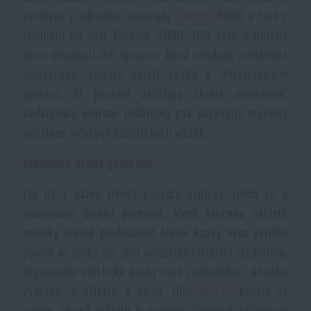
vyrobeno z odolného materiálu
Cordura
500D a také z
Akce a slevy
laminátu na bázi Cordury 500D. Oba tyto materiály
navíc disponují IRR úpravou, která redukuje viditelnost
Výprodej
noktovizory, protože odráží světlo v infračerveném
spektru. To pouzdru zajišťuje skvělé maskování.
Značky A-Z
Dodatečnou ochranu podbřišku pak poskytuje možnost
instalace měkkých balistických vložek.
Všechny produkty
Inovovaná druhá generace
Jak již z názvu tohoto pouzdra vyplývá, jedná se o
inovovanou druhou generaci, která zahrnuje některé
novinky včetně prodloužené hlavní kapsy nebo všitého
panelu na suchý zip, jenž umožňuje instalaci organizéru.
Organizační elastické pásky zase zjednodušují ukládání
vybavení a přístup k němu. Díky
MOLLE
panelu na
spodní straně můžete k pouzdru libovolně připojovat