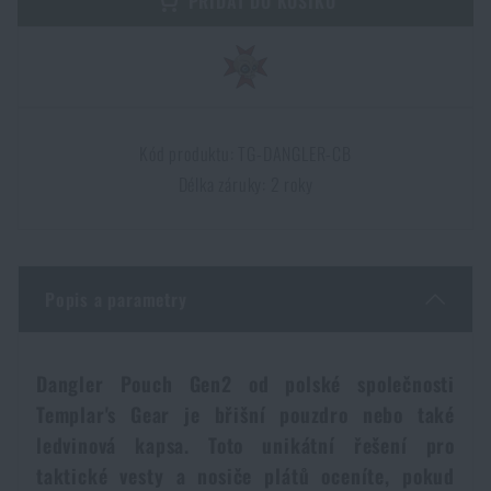
PŘIDAT DO KOŠÍKU
Dámské oblečení
Elektronika a příslušenství pro mobily
Beranidla, páčidla
Vybíjecí zařízení
Dětské oblečení
Hodinky
Výstroj pro psy
Rychlonabíječe zásobníků
Kód produktu: TG-DANGLER-CB
Údržba oblečení
Pouzdra
Novinky
Novinky
Délka záruky: 2 roky
Vojenské nášivky a znaky
Paracord
Akce a slevy
Akce a slevy
Popis a parametry
Vesty
Peněženky
Výprodej
Výprodej
Ručníky, osušky
Značky A-Z
Značky A-Z
Dangler Pouch Gen2 od polské společnosti
Novinky
Templar's Gear je břišní pouzdro nebo také
Solární sprchy
ledvinová kapsa. Toto unikátní řešení pro
Všechny produkty
Všechny produkty
Akce a slevy
taktické vesty a nosiče plátů oceníte, pokud