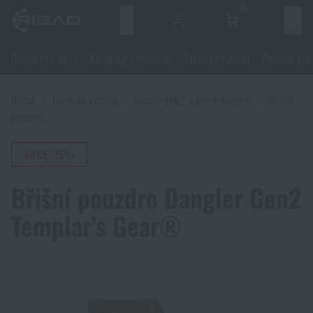
0
Menu
Oblečení a obuv
Kemping a turistika
Taktická výstroj
Potřeby pro
Oblečení a obuv
Rigad
Taktická výstroj
Nosiče plátů a příslušenství
Břišní
Oblečení a obuv
Kemping a turistika
pouzdra
Obuv
Kemping a turistika
AKCE -15%
Taktická výstroj
Břišní pouzdro Dangler Gen2
Bundy
Batohy
Taktická výstroj
Potřeby pro střelce
Templar’s Gear®
Blůzy
Tašky, brašny, kufry, ledvinky
Nosiče plátů a příslušenství
Potřeby pro střelce
Nože a nářadí
Kalhoty
Spaní v přírodě
Nosné postroje
Střelecké brýle
Nože a nářadí
Sebeobrana