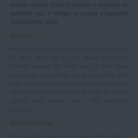
hledáte výbavu, která je funkční a současně se
Voděodolné zápisníky
Výprodej
pohodlně nosí. A můžete ho snadno přizpůsobit
své konkrétní vestě.
Ochrana před komáry a hmyzem
Značky A-Z
Více kapes
Ohřívače nohou, rukou a těla
Všechny produkty
Pouzdro je vybaveno více kapsami s různými funkcemi.
Tři vnější kapsy na zip jsou vhodné pro uložení
Opravné sady a fixační pásky
klíčového vybavení, dvě měkké kapsy v rámci hlavní
komory vám pak pomohou zajistit a uspořádat další
prvky výbavy. Organizéry a další příslušenství můžete
Potřeby pro vodáky
jednoduše připevnit díky panelu na suchý zip, jenž je
součástí hlavní komory, jakož i díky elastickým
Zdraví, ochrana
popruhům.
Odolná konstrukce
Novinky
Břišní pouzdro Templar's Gear Dangler Pouch Gen2 je