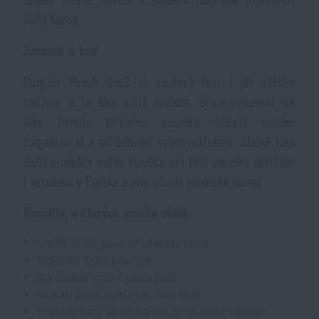
další kapsy.
Zachová si tvar
Dangler Pouch Gen2 si zachová tvar i při větším
zatížení, a to díky všité výztuze. Svoje vybavení tak
díky tomuto břišnímu pouzdru můžete snadno
zorganizovat a přizpůsobit svým potřebám. Stejně jako
další produkty svého výrobce je i toto pouzdro navrženo
i vyrobeno v Polsku a plní přísné vojenské normy.
Benefity, o kterých musíte vědět:
kvalitní břišní pouzdro/ledvinová kapsa
inovovaná druhá generace
pro taktické vesty a nosiče plátů
možnost přizpůsobení konkrétní vestě
tři vnější kapsy na zip pro uložení klíčového vybavení