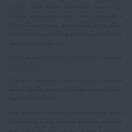
Voděodolné zápisníky
Výprodej
AltaLOK
chrání kolena před otlaky, tlumí nárazy,
zajišťuje požadovanou trakci – brání uklouznutí a
Ochrana před komáry a hmyzem
Značky A-Z
chrání kolenní klouby před kameny, sutí a jinými
tvrdými či ostrými předměty. Skořepina je k vycpávce
Ohřívače nohou, rukou a těla
Všechny produkty
upevněna 6 kovovými nýty.
Vršek chrániče
AltaFLEX
AltaLOK
je z odolného
Opravné sady a fixační pásky
nylonu
Cordura
.
Potřeby pro vodáky
Originální upevňovací systém
AltaLOK
zajišťuje
snadné připnutí, utažení či odepnutí chrániče pomocí
speciálních karabinek.
Zdraví, ochrana
Oba upevňovací popruhy jsou nastavitelné podle
obvodu nohy a jsou vybaveny unikátním systémem
Novinky
Alta Strapkeeper pro upevnění volných konců tak,