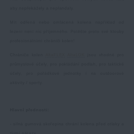
aby nepřekážely a neplandaly.
Akce a slevy
Mít odřená nebo omlácená kolena například od
Výprodej
lezení není nic příjemného. Potěšte proto své klouby
profesionálními chrániči kolen!
Značky A-Z
Chrániče kolen
AltaFLEX
AltaLOK
jsou vhodné pro
Všechny produkty
průmyslové účely, pro pokládání podlah, pro taktické
účely, pro pořádkové jednotky i na outdoorové
aktivity / sporty.
Hlavní přednosti:
- silná gumová skořepina chrání kolena před otlaky a
tlumí nárazy