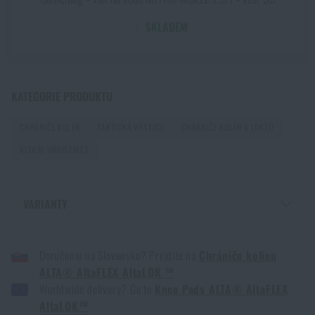
SKLADEM
KATEGORIE PRODUKTU
CHRÁNIČE KOLEN
TAKTICKÁ VÝSTROJ
CHRÁNIČE KOLEN A LOKTŮ
ALTA® INDUSTRIES
VARIANTY
CHRÁNIČE KOLEN ALTA® ALTAFLEX ALTALOK™ - MULTICAM®
Doručenie na Slovensko? Prejdite na
Chrániče kolien
CHRÁNIČE KOLEN ALTA® ALTAFLEX ALTALOK™ - COYOTE
ALTA® AltaFLEX AltaLOK ™
CHRÁNIČE KOLEN ALTA® ALTAFLEX ALTALOK™ - ČERNÁ
Worldwide delivery? Go to
Knee Pads ALTA® AltaFLEX
CHRÁNIČE KOLEN ALTA® ALTAFLEX ALTALOK™ - OLIVE GREEN
AltaLOK™