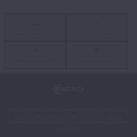
CHRÁNIČE KOLEN ALTA® ALTAFLEX ALTALOK™ - US WOODLAND
CHRÁNIČE KOLEN ALTA® ALTAFLEX ALTALOK™ - A-TACS® GHOST™
Doprava zdarma od 1 999 Kč
97% zboží skladem
Garance vrácení peněz
Kamenné prodejny
Naši zákazníci mají k dispozici kamennou prodejnu v Semilech, cca 40
km od Liberce, v Olomouci a Ostravě. Zboží dodáváme také na
Slovensko na Rigad.sk a také do celé Evropy a prakticky celého světa
na Rigad.com.