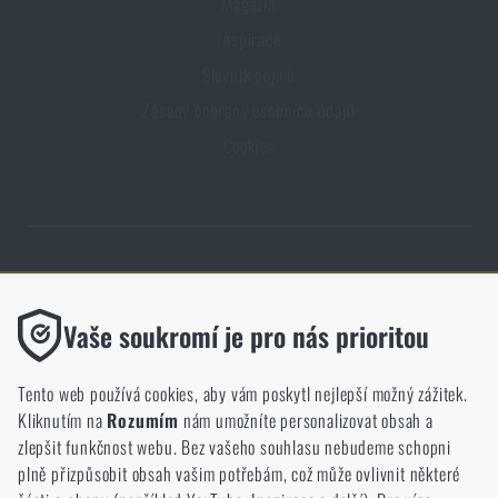
Magazín
Inspirace
Slovník pojmů
Zásady ochrany osobních údajů
Cookies
Obchod Rigad.cz získal díky spokojenosti ověřených zákazníků prestižní
certifikát Zlaté Ověřeno zákazníky.
Funkční
Vaše soukromí je pro nás prioritou
Bez nich by náš web vůbec nefungoval. U těchto cookies není
možné zakázat jejich ukládání.
Tento web používá cookies, aby vám poskytl nejlepší možný zážitek.
Kliknutím na
Rozumím
nám umožníte personalizovat obsah a
Analytické
zlepšit funkčnost webu. Bez vašeho souhlasu nebudeme schopni
NCAGE 828DG
Do těchto cookies se anonymně ukládá, jakým způsobem
plně přizpůsobit obsah vašim potřebám, což může ovlivnit některé
procházíte a používáte náš web. Pomáhají nám lépe chápat, co