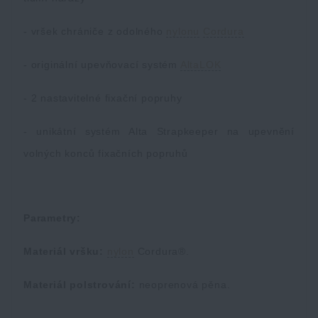
- vršek chrániče z odolného
nylonu
Cordura
- originální upevňovací systém
AltaLOK
- 2 nastavitelné fixační popruhy
- unikátní systém Alta Strapkeeper na upevnění
volných konců fixačních popruhů
Parametry:
Materiál vršku:
nylon
Cordura®.
Materiál polstrování:
neoprenová pěna.