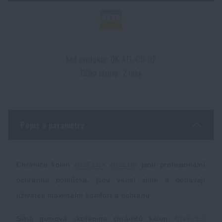
Dámské oblečení
Elektronika a příslušenství pro mobily
Beranidla, páčidla
Vybíjecí zařízení
Dětské oblečení
Hodinky
Výstroj pro psy
Rychlonabíječe zásobníků
Kód produktu: OK-AFL-CD-02
Údržba oblečení
Délka záruky: 2 roky
Pouzdra
Novinky
Novinky
Vojenské nášivky a znaky
Paracord
Akce a slevy
Akce a slevy
Popis a parametry
Vesty
Peněženky
Výprodej
Výprodej
Chrániče kolen
AltaFLEX
AltaLOK
jsou profesionální
Ručníky, osušky
Značky A-Z
Značky A-Z
Novinky
ochranná pomůcka, jsou velmi silné a dodávají
uživateli maximální komfort a ochranu.
Solární sprchy
Všechny produkty
Všechny produkty
Akce a slevy
Silná gumová skořepina chráničů kolen
AltaFLEX