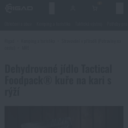
0
Menu
Oblečení a obuv
Kemping a turistika
Taktická výstroj
Potřeby pro
Oblečení a obuv
Rigad
Kemping a turistika
Stravování v přírodě (Potraviny na
Oblečení a obuv
Kemping a turistika
cestu)
MRE
Obuv
Kemping a turistika
Taktická výstroj
Dehydrované jídlo Tactical
Foodpack® kuře na kari s
Bundy
Batohy
Taktická výstroj
Potřeby pro střelce
rýží
Blůzy
Tašky, brašny, kufry, ledvinky
Nosiče plátů a příslušenství
Potřeby pro střelce
Nože a nářadí
Kalhoty
Spaní v přírodě
Nosné postroje
Střelecké brýle
Nože a nářadí
Sebeobrana