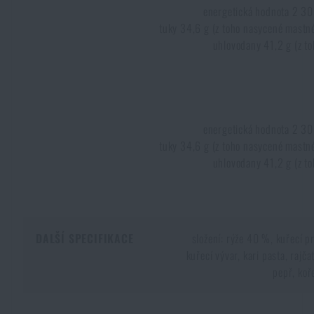
energetická hodnota 2 30
Voděodolné zápisníky
Výprodej
tuky 34,6 g (z toho nasycené mastné
uhlovodany 41,2 g (z to
Ochrana před komáry a hmyzem
Značky A-Z
Ohřívače nohou, rukou a těla
Všechny produkty
energetická hodnota 2 30
tuky 34,6 g (z toho nasycené mastné
Opravné sady a fixační pásky
uhlovodany 41,2 g (z to
Potřeby pro vodáky
Zdraví, ochrana
DALŠÍ SPECIFIKACE
složení: rýže 40 %, kuřecí p
kuřecí vývar, kari pasta, rajča
pepř, koře
Novinky