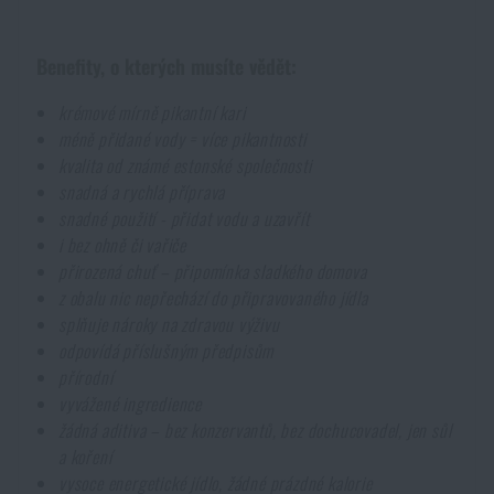
Akce a slevy
Benefity, o kterých musíte vědět:
Výprodej
krémové mírně pikantní kari
méně přidané vody = více pikantnosti
kvalita od známé estonské společnosti
Značky A-Z
snadná a rychlá příprava
snadné použití - přidat vodu a uzavřít
Všechny produkty
i bez ohně či vařiče
přirozená chuť – připomínka sladkého domova
z obalu nic nepřechází do připravovaného jídla
splňuje nároky na zdravou výživu
odpovídá příslušným předpisům
přírodní
vyvážené ingredience
žádná aditiva – bez konzervantů, bez dochucovadel, jen sůl
a koření
vysoce energetické jídlo, žádné prázdné kalorie