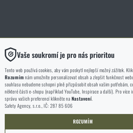
Funkční
Vaše soukromí je pro nás prioritou
Bez nich by náš web vůbec nefungoval. U těchto cookies není mož
ukládání.
Tento web používá cookies, aby vám poskytl nejlepší možný zážitek. Kli
Rozumím
nám umožníte personalizovat obsah a zlepšit funkčnost web
Analytické
souhlasu nebudeme schopni plně přizpůsobit obsah vašim potřebám, co
Do těchto cookies se anonymně ukládá, jakým způsobem prochází
některé části e-shopu (například YouTube, Inspirace a další). Pro více 
náš web. Pomáhají nám lépe chápat, co se našim zákazníkům líb
správu vašich preferencí klikněte na
Nastavení
.
se máme ubírat.
Safety Agency, s.r.o., IČ: 287 85 606
Marketingové
Tyto cookies nám pomáhají optimalizovat reklamu směřující na n
ROZUMÍM
byla co nejvíce efektivní a náš obchod se mohl neustále rozvíjet a