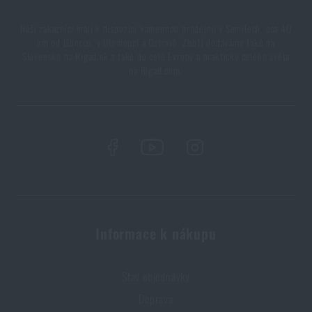
Naši zákazníci mají k dispozici kamennou prodejnu v Semilech, cca 40
km od Liberce, v Olomouci a Ostravě. Zboží dodáváme také na
7 věcí, které by při podzimní túře neměly chybět ve
Slovensko na Rigad.sk a také do celé Evropy a prakticky celého světa
vašem batohu
na Rigad.com.
PŘEČÍST ČLÁNEK
Vše, co jste potřebovali vědět o křesadlech
PŘEČÍST ČLÁNEK
Informace k nákupu
Stav objednávky
Doprava