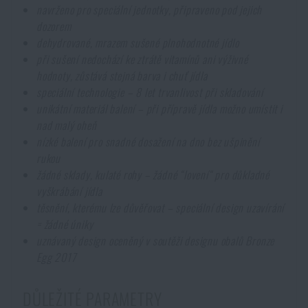
navrženo pro speciální jednotky, připraveno pod jejich
dozorem
dehydrované, mrazem sušené plnohodnotné jídlo
při sušení nedochází ke ztrátě vitamínů ani výživné
hodnoty, zůstává stejná barva i chuť jídla
speciální technologie – 8 let trvanlivost při skladování
unikátní materiál balení – při přípravě jídla možno umístit i
nad malý oheň
nízké balení pro snadné dosažení na dno bez ušpinění
rukou
žádné sklady, kulaté rohy – žádné “lovení“ pro důkladné
vyškrábání jídla
těsnění, kterému lze důvěřovat – speciální design uzavírání
= žádné úniky
uznávaný design oceněný v soutěži designu obalů Bronze
Egg 2017
DŮLEŽITÉ PARAMETRY