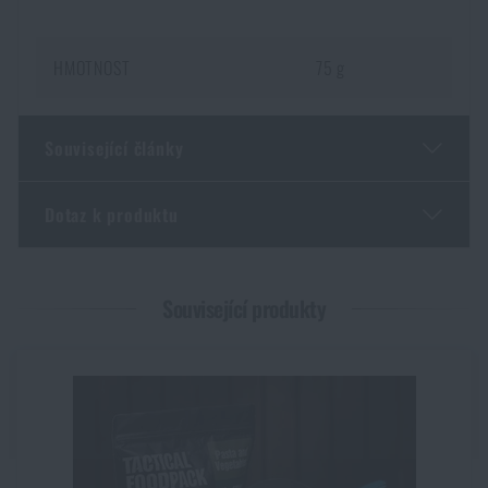
HMOTNOST
75 g
Související články
Dotaz k produktu
Jarní novinky na Rigad: lehčí výbava, více pohybu
PŘEČÍST ČLÁNEK
Zadejte Vaše jméno *
Zadejte Váš e-mail *
Související produkty
KPZ: co by měla obsahovat a jak vybrat moderní
krabičku poslední záchrany
PŘEČÍST ČLÁNEK
Souhlasím s
obchodními podmínkami