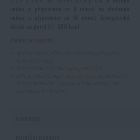
100% přírodní, bez konzervačních přísad.
S horkou
Dámské oblečení
Elektronika a příslušenství pro mobily
Beranidla, páčidla
Vybíjecí zařízení
vodou
je
připraveno za 8 minut
,
se studenou
vodou
je
připraveno za 16 minut
.
Energetický
Dětské oblečení
Hodinky
obsah na porci
činí
560 kcal
.
Výstroj pro psy
Rychlonabíječe zásobníků
Pokyny pro použití
Údržba oblečení
Pouzdra
Novinky
Novinky
otevřete balení s jídlem, odstraňte pohlcovač kyslíku a
nalijte 300 ml vody
Vojenské nášivky a znaky
Paracord
balení s jídlem a přidanou vodou promíchejte
Akce a slevy
Akce a slevy
jídlo lze připravit pomocí
sáčku pro ohřev
, na polním vařiči
nebo na malém ohni – postupy se trochu odlišují, doba
Vesty
Peněženky
Výprodej
Výprodej
přípravy cca 8 / 16 minut
Ručníky, osušky
Značky A-Z
Značky A-Z
Novinky
HMOTNOST
Solární sprchy
Všechny produkty
Všechny produkty
Akce a slevy
NUTRIČNÍ HODNOTY