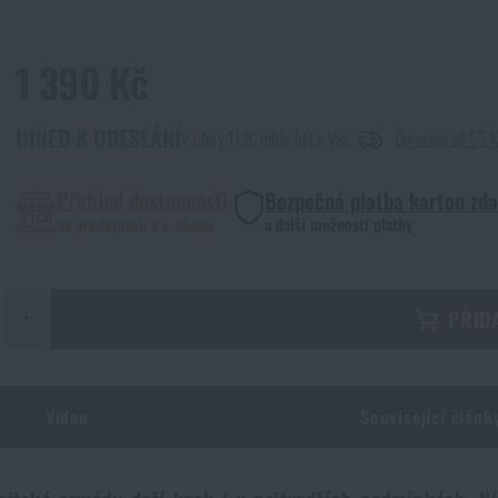
1 390 Kč
IHNED K ODESLÁNÍ
V úterý 11.8. může být u Vás
Doručení od 55 
Přehled dostupnosti
Bezpečná platba kartou zd
na prodejnách a e-shopu
a další možnosti platby
+
PŘID
Video
Související článk