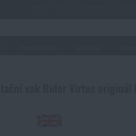
PRODEJNY
|
SLUŽBY
|
STAV OBJEDNÁVKY
|
SLEVY A VÝ
oj
Potřeby pro střelce
Nože a nářadí
Sebeobr
tační vak Rider Virtus originál