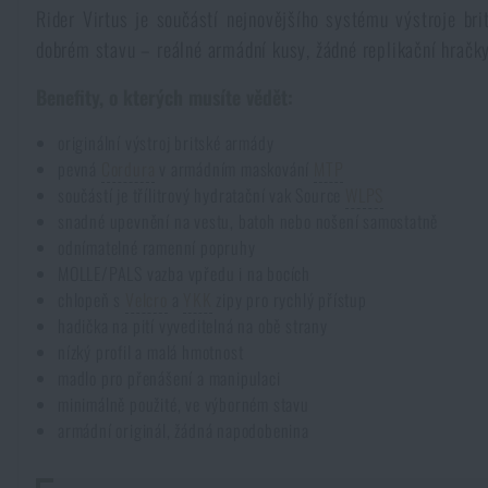
Rider Virtus je součástí nejnovějšího systému výstroje br
Pláštěnky, ponča
Drobné vybavení a maličkosti k přežití
Kufry, boxy
Trezory
Všechny produkty
dobrém stavu – reálné armádní kusy, žádné replikační hračky
Benefity, o kterých musíte vědět:
Dámské oblečení
Elektronika a příslušenství pro mobily
Beranidla, páčidla
Vybíjecí zařízení
originální výstroj britské armády
pevná
Cordura
v armádním maskování
MTP
Dětské oblečení
Hodinky
Výstroj pro psy
Rychlonabíječe zásobníků
součástí je třílitrový hydratační vak Source
WLPS
snadné upevnění na vestu, batoh nebo nošení samostatně
Údržba oblečení
Pouzdra
odnímatelné ramenní popruhy
Novinky
Novinky
MOLLE/PALS vazba vpředu i na bocích
chlopeň s
Velcro
a
YKK
zipy pro rychlý přístup
Vojenské nášivky a znaky
Paracord
hadička na pití vyveditelná na obě strany
Akce a slevy
Akce a slevy
nízký profil a malá hmotnost
madlo pro přenášení a manipulaci
Vesty
Peněženky
Výprodej
Výprodej
minimálně použité, ve výborném stavu
armádní originál, žádná napodobenina
Ručníky, osušky
Značky A-Z
Značky A-Z
Novinky