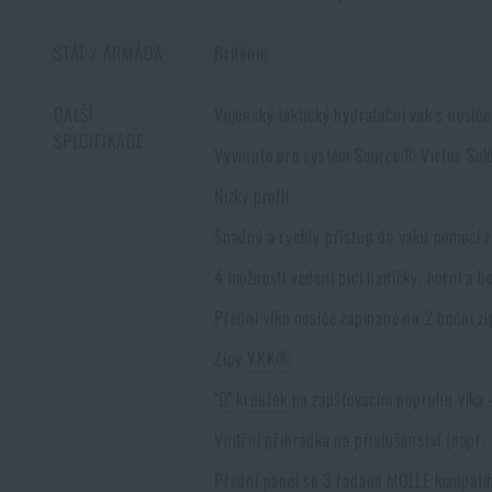
STÁT / ARMÁDA
Británie
DALŠÍ
Vojenský taktický hydratační vak s nosič
SPECIFIKACE
Vyvinuto pro systém Source® Virtus So
Nízký profil
Snadný a rychlý přístup do vaku pomocí z
4 možnosti vedení picí hadičky: horní a b
Přední víko nosiče zapínané na 2 boční z
Zipy
YKK®
"D" kroužek
na zajišťovacím popruhu víka -
Vnitřní přihrádka na příslušenství (např.
Přední panel se 3 řadami
MOLLE
kompatib