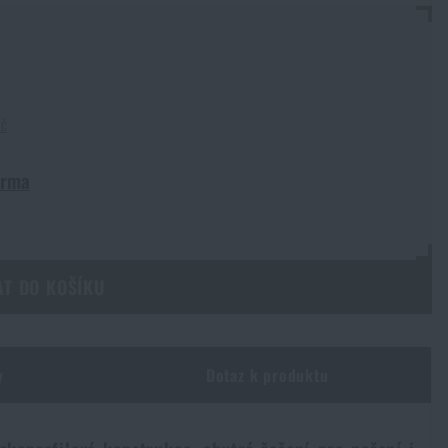
Kč
arma
AT DO KOŠÍKU
y
Dotaz k produktu