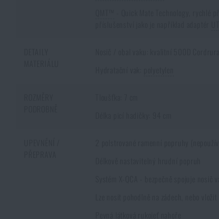
QMT™
- Quick Mate Technology, rychlé př
příslušenství jako je například adaptér
U
DETAILY
Nosič / obal vaku: kvalitní 500D Cordru
MATERIÁLU
Hydratační vak:
polyetylen
ROZMĚRY
Tloušťka: 7 cm
PODROBNĚ
Délka picí hadičky: 94 cm
UPEVNĚNÍ /
2 polstrované ramenní popruhy (nepoužíva
PŘEPRAVA
Délkově nastavitelný hrudní popruh
Systém X-QCA - bezpečně spojuje nosič vak
Lze nosit pohodlně na zádech, nebo vložit
Pevná látková rukojeť nahoře