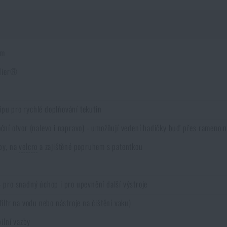
em
ldier®
ipu pro rychlé doplňování tekutin
oční otvor (nalevo i napravo) - umožňují vedení hadičky buď přes rameno n
ipy, na
velcro
a zajištěné popruhem s patentkou
 pro snadný úchop i pro upevnění další výstroje
filtr na vodu
nebo nástroje na čištění vaku)
ilní vazby