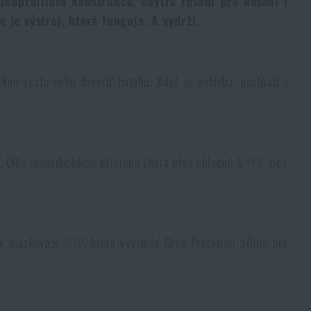
zkoprofilová konstrukce, chytré řešení pro nošení i
 je výstroj, která funguje. A vydrží.
ou vestu nebo dovnitř batohu. Když je potřeba, poslouží i
a. Díky jednoduchému přístupu shora přes chlopeň s
YKK
zipy
o v maskování
MTP
, které vyvinula Crye Precision přímo pro