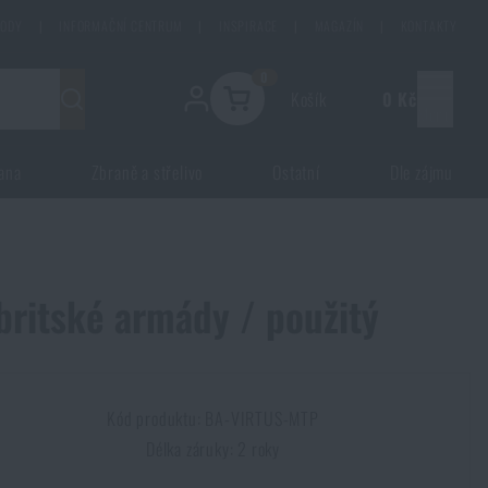
HODY
|
INFORMAČNÍ CENTRUM
|
INSPIRACE
|
MAGAZÍN
|
KONTAKTY
0
Košík
0 Kč
Menu
ana
Zbraně a střelivo
Ostatní
Dle zájmu
 britské armády / použitý
Kód produktu: BA-VIRTUS-MTP
Délka záruky: 2 roky