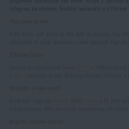
Originální hydratační vak Rider Virtus z výstroje 
integraci do výstroje, kvalitní materiály a třílitrov
Kombinézy
Horolezecké vybavení
Taktické a bojové opasky
Svítilny a lasery na zbraně
Krumpáče
Pouta
Přebíjení
NSN
Přežití v přírodě
Připravený na akci
Čepice a pokrývky hlavy
Svítilny
Taktické brýle
Čištění a údržba zbraní
Praky
Vzduchovky a příslušenství
Reklamní předměty
Armádní originál
Novinky
Rider Virtus sedí přímo na tělo nebo do výstroje. Díky p
samostatně. Je nízký, nenápadný a nikde nepřekáží. Popruhy
Rukavice
Kempingový nábytek
Svítilny pro vojáky a policii
Ledvinky na zbraně
Výcvikové vybavení
Knihy, časopisy a kalendáře
Podzim
Akce a slevy
Novinky
Třílitrová jistota
Ponožky
Brýle
Helmy, převleky
Střelecké bagy
Součástí je hydratační vak Source
WLPS
, osvědčený kousek 
Zima
Výprodej
Akce a slevy
Novinky
Výprodej
a
Velcro
zapínáním se voda dolévá rychle a bez zdržování. A 
Opasky
Dalekohledy
Maskování
Střelecké podložky
Značky A-Z
Jaro
Materiály, co něco vydrží
Výprodej
Akce a slevy
Značky A-Z
Kombinace materiálu
Cordura
500D,
nylonu
a PE pěny zaru
Kšandy
Hydratace
Plynové masky a ochranné pomůcky
Krabičky a pouzdra na náboje
Všechny produkty
Značky A-Z
Výprodej
Všechny produkty
britskou armádu. Tohle není civilní napodobenina, ale výstr
Šátky, šály, nákrčníky
Čištění vody
Zdravotnické vybavení
Tréninkové vybavení
Originál z britské výstroje
Všechny produkty
Značky A-Z