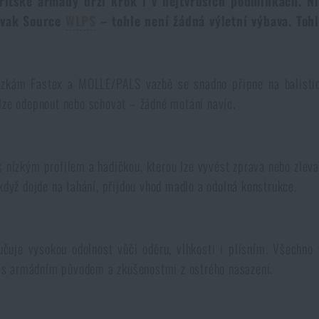
britské armády drží krok i v nejtvrdších podmínkách. Ní
ý vak Source
WLPS
– tohle není žádná výletní výbava. Tohle
řezkám Fastex a MOLLE/PALS vazbě se snadno připne na balistick
 lze odepnout nebo schovat – žádné motání navíc.
s nízkým profilem a hadičkou, kterou lze vyvést zprava nebo zlev
když dojde na tahání, přijdou vhod madlo a odolná konstrukce.
čuje vysokou odolnost vůči oděru, vlhkosti i plísním. Všechn
oj s armádním původem a zkušenostmi z ostrého nasazení.