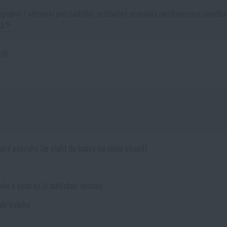
ipojení / odpojení picí hadičky, vestavěný uzavírací mechanismus umožňuje 
TA™
ra®
né popruhy lze složit do kapsy na zadní straně)
u s výstrojí (s taktickou vestou)
 do batohu