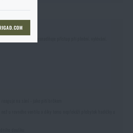
du je to ve
I tak je
prosím
ě, až tam dorazíte, raději si
bou
 straně dopravce,
či
KOŠÍKU
 RIGAD.COM
bjednat stejným způsobem a my
NÍ STRÁNKU
boží na prodejnu
 horní otvor značně usnadňuje přístup při plnění, vylévání,
 prodejně, si můžete
 reaguje na sání - jako pití brčkem
, než u rovného ventilu a díky tomu nepřekáží přebytek hadičky u
ledního doušku