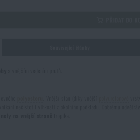
PŘIDAT DO K
Související články
oby
s vnějším vedením prutů.
pevného
polyesteru
. Vnější stan (díky vnější
polyuretanové
vrst
 vnikání nečistot i vlhkosti z okolního podkladu. Dobrému odvět
nely na vnější straně
tropika.