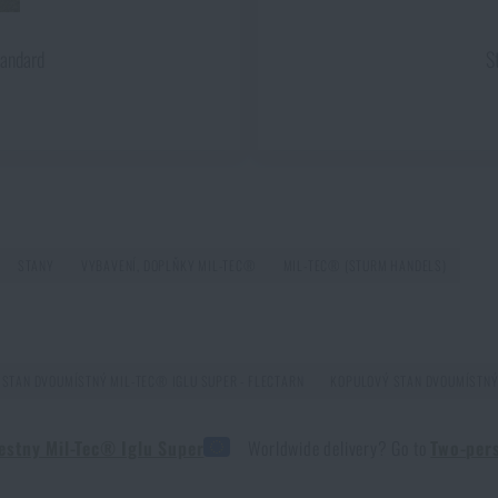
tandard
S
Líbí se vám produkt?
i
Kopulový stan dvoumístný Mil-Tec® Iglu Super
za akční cenu
1
PŘIDAT DO KOŠÍKU
STANY
VYBAVENÍ, DOPLŇKY MIL-TEC®
MIL-TEC® (STURM HANDELS)
STAN DVOUMÍSTNÝ MIL-TEC® IGLU SUPER - FLECTARN
KOPULOVÝ STAN DVOUMÍSTNÝ
estny Mil-Tec® Iglu Super
Worldwide delivery? Go to
Two-per