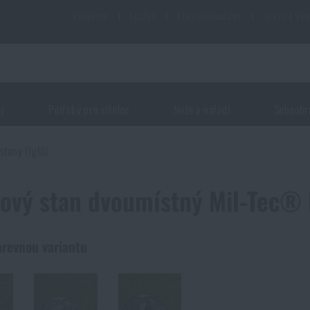
PRODEJNY
|
SLUŽBY
|
STAV OBJEDNÁVKY
|
SLEVY A VÝ
oj
Potřeby pro střelce
Nože a nářadí
Sebeobr
stany (Iglů)
ový stan dvoumístný Mil-Tec® 
arevnou variantu