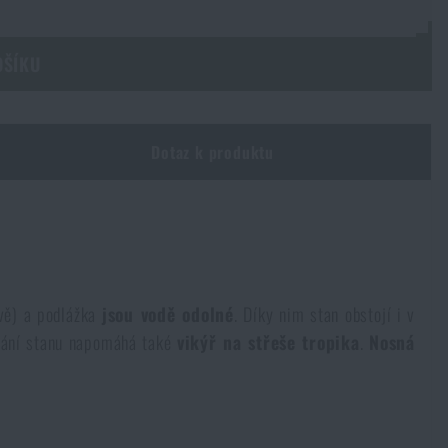
OŠÍKU
Dotaz k produktu
vě) a podlážka
jsou vodě odolné
. Díky nim stan obstojí i v
rávání stanu napomáhá také
vikýř na střeše tropika
.
Nosná