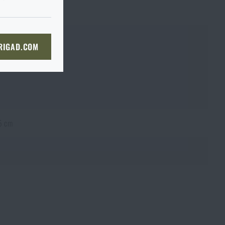
du je to ve
I tak je
prosím
ě, až tam dorazíte, raději si
bou
 straně dopravce,
či
KOŠÍKU
ovým zátěrem
 RIGAD.COM
bjednat stejným způsobem a my
NÍ STRÁNKU
boží na prodejnu
 prodejně, si můžete
5 cm