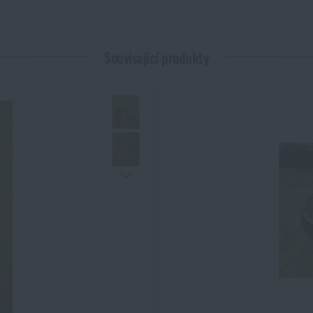
 *
Související produkty
Líbí se vám produkt?
i
Kopulový stan dvoumístný Mil-Tec® Iglu Super
za akční cenu
1
PŘIDAT DO KOŠÍKU