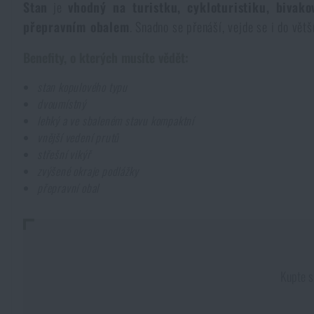
Stan
je
vhodný na turistku, cykloturistiku, bivak
Pláštěnky, ponča
Drobné vybavení a maličkosti k přežití
Kufry, boxy
Trezory
přepravním obalem
. Snadno se přenáší, vejde se i do větš
Všechny produkty
Benefity, o kterých musíte vědět:
Dámské oblečení
Elektronika a příslušenství pro mobily
Beranidla, páčidla
Vybíjecí zařízení
stan kopulového typu
dvoumístný
Dětské oblečení
Hodinky
Výstroj pro psy
Rychlonabíječe zásobníků
lehký a ve sbaleném stavu kompaktní
vnější vedení prutů
střešní vikýř
Údržba oblečení
Pouzdra
Novinky
Novinky
zvýšené okraje podlážky
přepravní obal
Vojenské nášivky a znaky
Paracord
Akce a slevy
Akce a slevy
Vesty
Peněženky
Výprodej
Výprodej
Kupte s
Ručníky, osušky
Značky A-Z
Značky A-Z
Novinky