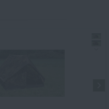
Souhlasím s
obchodními podmínkami
ODESLAT DOTAZ
 299 Kč