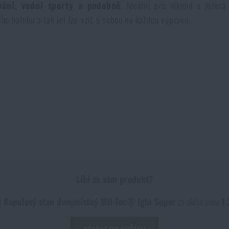
ování, vodní sporty a podobně
. Ideální pro víkend u jezera
ího batohu a tak jej lze vzít s sebou na každou výpravu.
Líbí se vám produkt?
i
Kopulový stan dvoumístný Mil-Tec® Iglu Super
za akční cenu
1