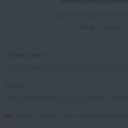
Kopulový stan třímístný Mil‑Tec® Iglu S
1 249 Kč
SKLADEM
Kupte s
KATEGORIE PRODUKTU
TURISTICKÉ A CAMPING STANY
STANY MIL-TEC®
KOPULOVÉ STANY (IGLŮ)
VARIANTY
KOPULOVÝ STAN DVOUMÍSTNÝ MIL-TEC® IGLU SUPER - OLIVE GREEN
KOPULOVÝ 
Doručenie na Slovensko? Prejdite na
Kupolovitý stan dvojmi