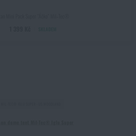
tan Mini Pack Super “Áčko“ Mil‑Tec®
1 399 Kč
SKLADEM
 299 Kč
 MIL-TEC® IGLU SUPER - US WOODLAND
son dome tent Mil-Tec® Iglu Super