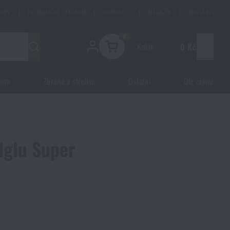
HODY
|
INFORMAČNÍ CENTRUM
|
INSPIRACE
|
MAGAZÍN
|
KONTAKTY
0
Košík
0 Kč
Menu
ana
Zbraně a střelivo
Ostatní
Dle zájmu
Iglu Super