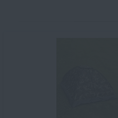
Zadejte Vaše jméno *
Zadejte Váš e-mail
Základy péče o stan
PŘEČÍST ČLÁNEK
Jak opravit základní věci u stanu
PŘEČÍST ČLÁNEK
Průvodce výběrem stanů
PŘEČÍST ČLÁNEK
Kupte s
Mé trampoty se stany
PŘEČÍST ČLÁNEK