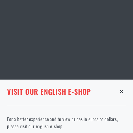
STRÁNKA V DANÉM JAZYCE NEEXISTUJE
VISIT OUR ENGLISH E-SHOP
ODEBRANÉ ZBOŽÍ Z KOŠÍKU
Pokračováním potvrzuji, že jsem starší 18 let
Ve vámi vybraném jazyce stránka neexistuje. Můžete tedy zůstat
For a better experience and to view prices in euros or dollars,
zde, nebo přejít na hlavní stránku cílového jazyka. Jakou možnost
please visit our english e-shop.
si vyberete?