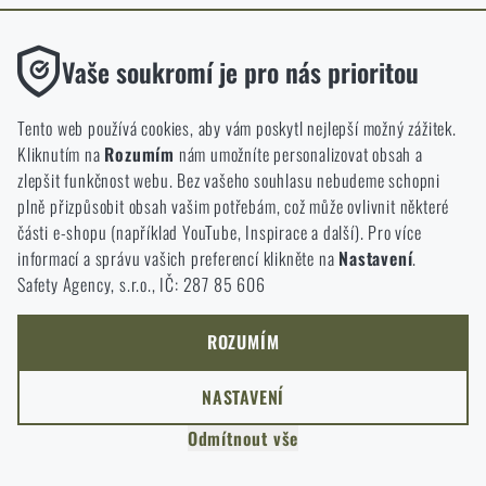
ODEJÍT
Funkční
ROZUMÍM, POKRAČOVAT
Vaše soukromí je pro nás prioritou
PŘEJÍT DO KOŠÍKU
GO TO RIGAD.COM
Bez nich by náš web vůbec nefungoval. U těchto cookies není
PŘEJDU NA HLAVNÍ STRÁNKU
možné zakázat jejich ukládání.
Tento web používá cookies, aby vám poskytl nejlepší možný zážitek.
I WILL STAY HERE
Kliknutím na
Rozumím
nám umožníte personalizovat obsah a
ZŮSTANU TADY
Analytické
zlepšit funkčnost webu. Bez vašeho souhlasu nebudeme schopni
Do těchto cookies se anonymně ukládá, jakým způsobem
plně přizpůsobit obsah vašim potřebám, což může ovlivnit některé
procházíte a používáte náš web. Pomáhají nám lépe chápat, co
části e-shopu (například YouTube, Inspirace a další). Pro více
se našim zákazníkům líbí a kterým směrem se máme ubírat.
informací a správu vašich preferencí klikněte na
Nastavení
.
Safety Agency, s.r.o., IČ: 287 85 606
Marketingové
Tyto cookies nám pomáhají optimalizovat reklamu směřující na
náš e-shop, aby byla co nejvíce efektivní a náš obchod se mohl
ROZUMÍM
neustále rozvíjet a zlepšovat.
NASTAVENÍ
Personalizované
Odmítnout vše
Díky těmto cookies dokážeme reklamu personalizovat a nabízet
vám skutečně jen ty produkty, o které můžete mít zájem.