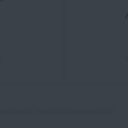
Líbí se vám produkt?
upte si
Nouzové pončo Emergency Pentagon®
za akční cenu
127 
Líbí se vám produkt?
PŘIDAT DO KOŠÍKU
upte si
Nouzové pončo Emergency Pentagon®
za akční cenu
127 
PŘIDAT DO KOŠÍKU
®
N
KEMPING A TURISTIKA
NOUZOVÉ FÓLIE, DEKY, VAKY PENTAGON® TACTICAL