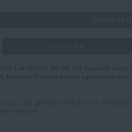
PŘIDAT DO K
Související články
ehké a neuvěřitelně skladné. Jeho kompaktní design a
ovu, kempování či dokonce vojenské a profesionální aktiv
upky co se týče komfortu a pocitu sucha a tepla. Díky použitém
elice rychle uschne.