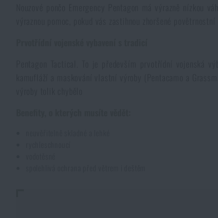
Nouzové pončo Emergency Pentagon má výrazně nízkou váhu 
Pláštěnky, ponča
Drobné vybavení a maličkosti k přežití
Kufry, boxy
Trezory
Všechny produkty
výraznou pomoc, pokud vás zastihnou zhoršené povětrnostní 
Prvotřídní vojenské vybavení s tradicí
Dámské oblečení
Elektronika a příslušenství pro mobily
Beranidla, páčidla
Vybíjecí zařízení
Pentagon Tactical. To je především prvotřídní vojenská v
Dětské oblečení
kamufláží a maskování vlastní výroby (Pentacamo a Grassman
Hodinky
Výstroj pro psy
Rychlonabíječe zásobníků
výroby tolik chybělo
Údržba oblečení
Pouzdra
Benefity, o kterých musíte vědět:
Novinky
Novinky
neuvěřitelně skladné a lehké
Vojenské nášivky a znaky
Paracord
rychleschnoucí
Akce a slevy
Akce a slevy
vodotěsné
spolehlivá ochrana před větrem i deštěm
Vesty
Peněženky
Výprodej
Výprodej
Ručníky, osušky
Značky A-Z
Značky A-Z
Novinky