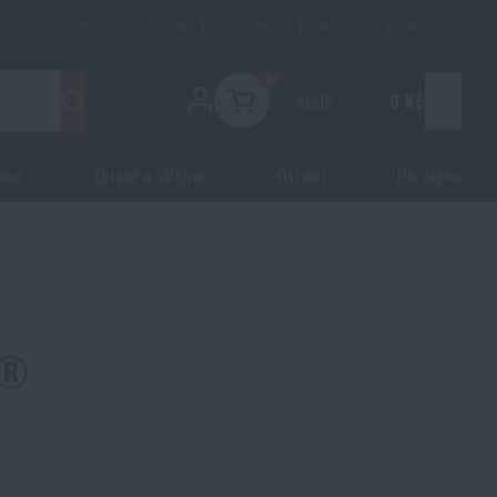
HODY
|
INFORMAČNÍ CENTRUM
|
INSPIRACE
|
MAGAZÍN
|
KONTAKTY
0
Košík
0 Kč
Menu
ana
Zbraně a střelivo
Ostatní
Dle zájmu
n®