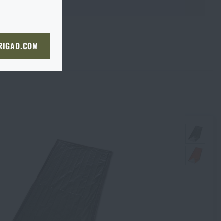
du je to ve
I tak je
prosím
ě, až tam dorazíte, raději si
bou
 straně dopravce,
či
KOŠÍKU
 RIGAD.COM
bjednat stejným způsobem a my
NÍ STRÁNKU
boží na prodejnu
 prodejně, si můžete
Souhlasím s
obchodními podmínkami
ODESLAT DOTAZ