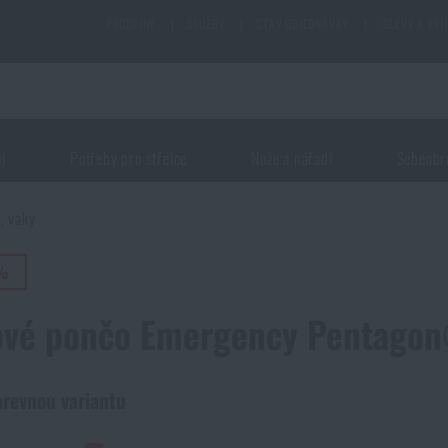
PRODEJNY
|
SLUŽBY
|
STAV OBJEDNÁVKY
|
SLEVY A VÝ
oj
Potřeby pro střelce
Nože a nářadí
Sebeobr
, vaky
5%
ové pončo Emergency Pentago
arevnou variantu