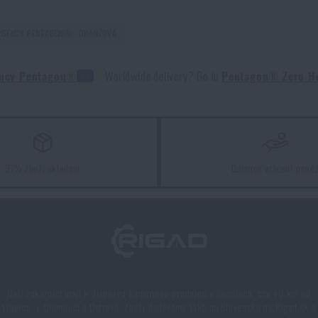
RGENCY PENTAGON® - ORANŽOVÁ
ency Pentagon®
Worldwide delivery? Go to
Pentagon® Zero H
97% zboží skladem
Garance vrácení peně
Naši zákazníci mají k dispozici kamennou prodejnu v Semilech, cca 40 km od
Liberce, v Olomouci a Ostravě. Zboží dodáváme také na Slovensko na Rigad.sk a