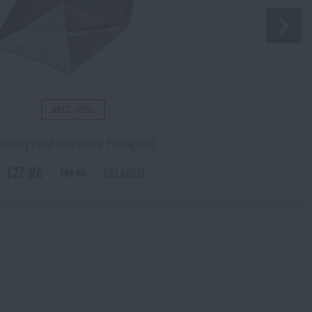
Kč
Kč
AKCE -15%
ouzový pytel Emergency Pentagon®
127 Kč
SKLADEM
149 Kč