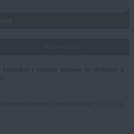
OŠÍKU
Dotaz k produktu
 konstrukce z odolného polymeru jej předurčují k
itě.
u vodotěsnému materiálu z vysoce kvalitního
polyesteru
vás