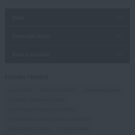
Video
Související články
Líbí se vám produkt?
Dotaz k produktu
Appendix Carry: Skryté nošení, které máte vždy pod
Kupte si
OWB Frogy SIG Sauer P320 Compact -
kontrolou
vnější pistolové pouzdro/poloviční SweatGuard
Zadejte Vaše jméno *
Zadejte Váš e-mail *
KATEGORIE PRODUKTU
RH Holsters®
od
2 200 Kč
PŘEČÍST ČLÁNEK
RH HOLSTERS®
POTŘEBY PRO STŘELCE
VÝSTROJ RH HOLSTERS®
PŘIDAT DO KOŠÍKU
POUZDRA NA ZBRANĚ RH HOLSTERS®
5 nejčastějších materiálů pro pistolová pouzdra
VNĚJŠÍ OPASKOVÁ POUZDRA RH HOLSTERS®
PŘEČÍST ČLÁNEK
PISTOLOVÁ A REVOLVEROVÁ POUZDRA RH HOLSTERS®
Souhlasím s
obchodními podmínkami
VNĚJŠÍ OPASKOVÁ POUZDRA
POUZDRA NA ZBRANĚ