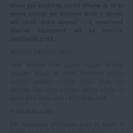
zbraně pod oblečením, jejichž výhodou je, že na
Voděodolné zápisníky
Výprodej
opasku zabírají jen minimum místa a zároveň
vaši zbraň skvěle skrývají – a samozřejmě
Ochrana před komáry a hmyzem
Značky A-Z
nesmíme zapomenout ani na množství
inovativních prvků.
Ohřívače nohou, rukou a těla
Všechny produkty
Maximální pohodlí při nošení
Opravné sady a fixační pásky
Ručně broušené hrany pouzdra zajišťují uživateli
maximální pohodlí při nošení. Konstrukce pouzdra
umožňuje pohodlné a skryté nošení zbraně pod
Potřeby pro vodáky
oblečením. Díky svému provedení nezabírá pouzdro na
opasku příliš mnoho místa a dobře chrání zbraň.
Zdraví, ochrana
Pistole blízko u těla
Díky speciálnímu přítlačnému prvku je pistole v
Novinky
pouzdře co nejlíže k tělu nositele, jak jen to je u