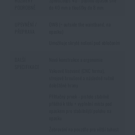
ROZMĚRY
SpeedLoops 40 - pojmou opasek šíře
PODROBNĚ
do 40 mm a tloušťky do 8 mm
UPEVNĚNÍ /
OWB (= outside the waistband, na
PŘEPRAVA
opasku)
Umožňuje skryté nošení pod oblečením
DALŠÍ
Nová konstrukce a ergonomie
SPECIFIKACE
Vakuově lisované (CNC forma),
strojově broušené a následně ručně
doleštěné hrany
Přítlačný prvek - pistole stabilně
přiléhá k tělu + vyplnění místa pod
opaskem pro stabilnější polohu na
opasku
Žebrování na pouzdře pro větší tuhost