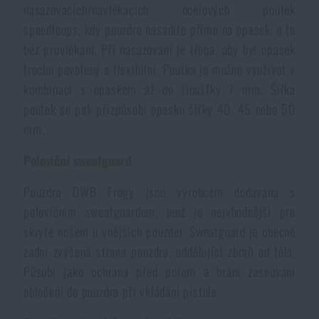
nasazovacích/navlékacích ocelových poutek
speedloops, kdy pouzdro nasadíte přímo na opasek, a to
bez provlékání. Při nasazování je třeba, aby byl opasek
trochu povolený a flexibilní. Poutka je možné využívat v
kombinaci s opaskem až do tloušťky 7 mm. Šířka
poutek se pak přizpůsobí opasku šířky 40, 45 nebo 50
mm.
Poloviční sweatguard
Pouzdra OWB Frogy jsou výrobcem dodávána s
polovičním sweatguardem, jenž je nejvhodnější pro
skryté nošení u vnějších pouzder. Sweatguard je obecně
zadní zvýšená strana pouzdra, oddělující zbraň od těla.
Působí jako ochrana před potem a brání zasouvání
oblečení do pouzdra při vkládání pistole.