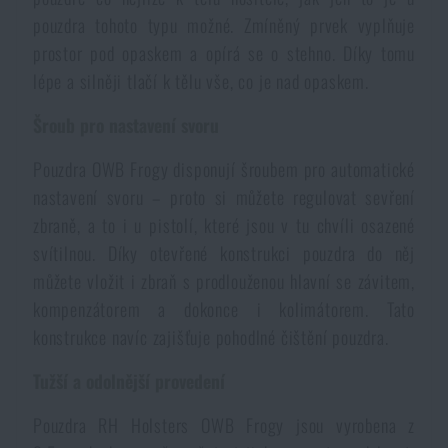
pouzdra tohoto typu možné. Zmíněný prvek vyplňuje
Akce a slevy
prostor pod opaskem a opírá se o stehno. Díky tomu
lépe a silněji tlačí k tělu vše, co je nad opaskem.
Výprodej
Šroub pro nastavení svoru
Značky A-Z
Pouzdra OWB Frogy disponují šroubem pro automatické
nastavení svoru – proto si můžete regulovat sevření
Všechny produkty
zbraně, a to i u pistolí, které jsou v tu chvíli osazené
svítilnou. Díky otevřené konstrukci pouzdra do něj
můžete vložit i zbraň s prodlouženou hlavní se závitem,
kompenzátorem a dokonce i kolimátorem. Tato
konstrukce navíc zajišťuje pohodlné čištění pouzdra.
Tužší a odolnější provedení
Pouzdra RH Holsters OWB Frogy jsou vyrobena z