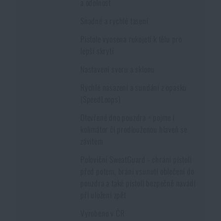
a odolnost
Snadné a rychlé tasení
Pistole vyosena rukojetí k tělu pro
lepší skrytí
Nastavení svoru a sklonu
Rychlé nasazení a sundání z opasku
(SpeedLoops)
Otevřené dno pouzdra = pojme i
kolimátor či prodlouženou hlaveň se
závitem
Poloviční SweatGuard - chrání pistoli
před potem, brání vsunutí oblečení do
pouzdra a také pistoli bezpečně navádí
při uložení zpět
Vyrobeno v ČR