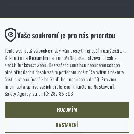
Obchod Rigad.cz získal díky spokojenosti ověřených zákazníků prestižní
certifikát Zlaté Ověřeno zákazníky.
Funkční
Vaše soukromí je pro nás prioritou
Bez nich by náš web vůbec nefungoval. U těchto cookies není
možné zakázat jejich ukládání.
Tento web používá cookies, aby vám poskytl nejlepší možný zážitek.
Kliknutím na
Rozumím
nám umožníte personalizovat obsah a
Analytické
zlepšit funkčnost webu. Bez vašeho souhlasu nebudeme schopni
NCAGE 828DG
Do těchto cookies se anonymně ukládá, jakým způsobem
plně přizpůsobit obsah vašim potřebám, což může ovlivnit některé
procházíte a používáte náš web. Pomáhají nám lépe chápat, co
části e-shopu (například YouTube, Inspirace a další). Pro více
se našim zákazníkům líbí a kterým směrem se máme ubírat.
informací a správu vašich preferencí klikněte na
Nastavení
.
Safety Agency, s.r.o., IČ: 287 85 606
Marketingové
Tyto cookies nám pomáhají optimalizovat reklamu směřující na
náš e-shop, aby byla co nejvíce efektivní a náš obchod se mohl
ROZUMÍM
neustále rozvíjet a zlepšovat.
NASTAVENÍ
Personalizované