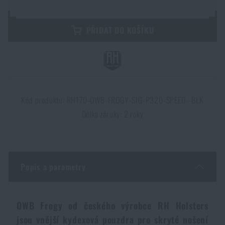
Dámské oblečení
Elektronika a příslušenství pro mobily
Beranidla, páčidla
Vybíjecí zařízení
PŘIDAT DO KOŠÍKU
Dětské oblečení
Hodinky
Výstroj pro psy
Rychlonabíječe zásobníků
Údržba oblečení
Pouzdra
Novinky
Novinky
Kód produktu: RH170-OWB-FROGY-SIG-P320-SPEED--BLK
Vojenské nášivky a znaky
Paracord
Akce a slevy
Délka záruky: 2 roky
Akce a slevy
Vesty
Peněženky
Výprodej
Výprodej
Popis a parametry
Ručníky, osušky
Značky A-Z
Značky A-Z
Novinky
Solární sprchy
OWB Frogy od českého výrobce RH Holsters
Všechny produkty
Všechny produkty
Akce a slevy
jsou vnější kydexová pouzdra pro skryté nošení