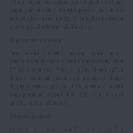
2,5mm kydexu, což zvyšuje jejich pevnost a odolnost,
stejně jako žebrování. Materiál pouzdra má jednotný
barevný odstín a tvar pouzdra je do kydexu prolisován
pomocí speciálních forem vlastní výroby.
Regulace svoru a sklonu
Tato pouzdra umožňují nastavení svoru pomocí
stavěcích šroubů. Každé pouzdro má nastavitelný sklon
0° vpřed nebo vzad. Pouzdro můžete sklonit pažbou
dopředu nebo dozadu posunem přední spony speedloops
do jiných předvrtaných děr. Zbraň je navíc v pouzdře
Frogy pootočena pažbou k tělu – lépe tak přiléhá a to
zajišťuje lepší skryté nošení.
Uchycení na opasek
Uchycení na opasek probíhá pomocí rychlých