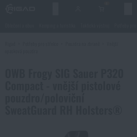
0
Menu
Oblečení a obuv
Kemping a turistika
Taktická výstroj
Potřeby pro
Oblečení a obuv
Rigad
Potřeby pro střelce
Pouzdra na zbraně
Vnější
Oblečení a obuv
Kemping a turistika
opasková pouzdra
Obuv
Kemping a turistika
Taktická výstroj
OWB Frogy SIG Sauer P320
Compact - vnější pistolové
Bundy
Batohy
Taktická výstroj
Potřeby pro střelce
pouzdro/poloviční
Blůzy
Tašky, brašny, kufry, ledvinky
Nosiče plátů a příslušenství
SweatGuard RH Holsters®
Potřeby pro střelce
Nože a nářadí
Kalhoty
Spaní v přírodě
Nosné postroje
Střelecké brýle
Nože a nářadí
Sebeobrana