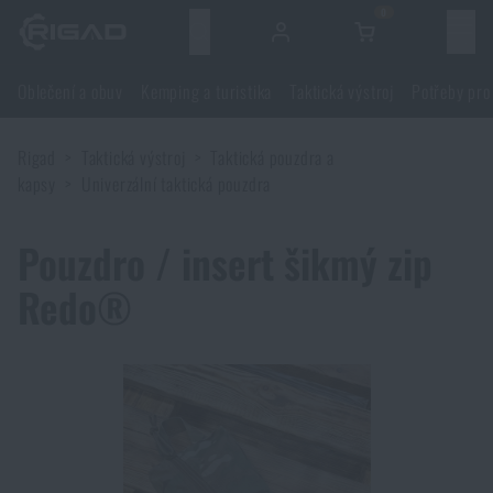
0
Menu
Oblečení a obuv
Kemping a turistika
Taktická výstroj
Potřeby pro
Oblečení a obuv
Rigad
Taktická výstroj
Taktická pouzdra a
Oblečení a obuv
Kemping a turistika
kapsy
Univerzální taktická pouzdra
Obuv
Kemping a turistika
Taktická výstroj
Pouzdro / insert šikmý zip
Redo®
Bundy
Batohy
Taktická výstroj
Potřeby pro střelce
Blůzy
Tašky, brašny, kufry, ledvinky
Nosiče plátů a příslušenství
Potřeby pro střelce
Nože a nářadí
Kalhoty
Spaní v přírodě
Nosné postroje
Střelecké brýle
Nože a nářadí
Sebeobrana