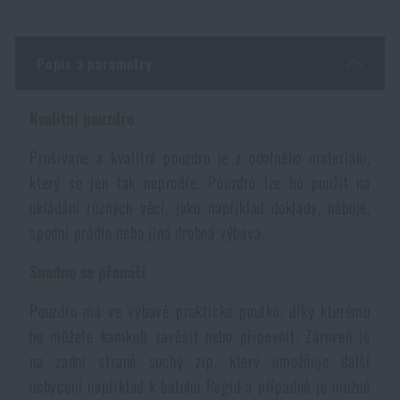
Voděodolné zápisníky
Výprodej
Popis a parametry
Ochrana před komáry a hmyzem
Značky A-Z
Kvalitní pouzdro
Ohřívače nohou, rukou a těla
Všechny produkty
Prošívané a kvalitní pouzdro je z odolného materiálu,
který se jen tak neprodře. Pouzdro lze ho použít na
Opravné sady a fixační pásky
ukládání různých věcí, jako například doklady, náboje,
spodní prádlo nebo jiná drobná výbava.
Potřeby pro vodáky
Snadno se přenáší
Zdraví, ochrana
Pouzdro má ve výbavě praktické poutko, díky kterému
ho můžete kamkoli zavěsit nebo připevnit. Zároveň je
na zadní straně suchý zip, který umožňuje další
Novinky
uchycení například k batohu Regid a případně je možné