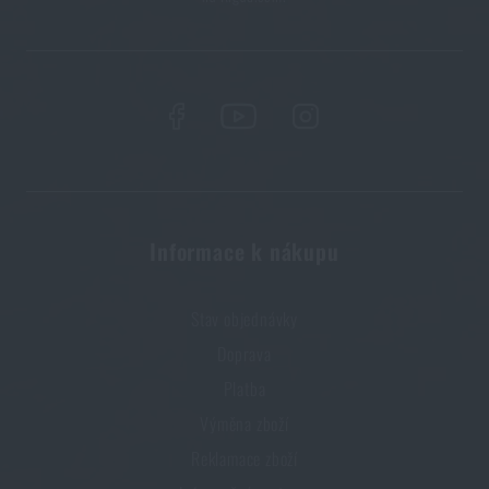
Novinky Eberlestock skladem – připraveni na
upgrade?
PŘEČÍST ČLÁNEK
Líbí se vám produkt?
Kupte si
Pouzdro / insert šikmý zip Redo®
od
340 Kč
Informace k nákupu
PŘIDAT DO KOŠÍKU
Stav objednávky
Doprava
Platba
Výměna zboží
Reklamace zboží