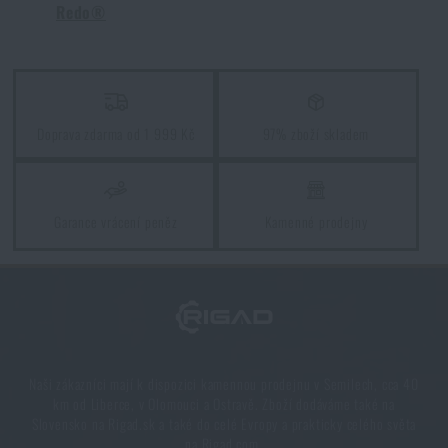
POUZDRO / INSERT ŠIKMÝ ZIP REDO® - COYOTE
Redo®
Jak vybrat hamaku: Kompletní průvodce pro
pohodlný spánek v přírodě
PŘEČÍST ČLÁNEK
Doprava zdarma od 1 999 Kč
97% zboží skladem
Jak zazimovat outdoorovou výbavu: údržba a
skladování, aby vydržela víc než jednu sezónu
Garance vrácení peněz
Kamenné prodejny
PŘEČÍST ČLÁNEK
Orientace v přírodě: kompletní průvodce od GPS po
kompas
PŘEČÍST ČLÁNEK
Naši zákazníci mají k dispozici kamennou prodejnu v Semilech, cca 40
km od Liberce, v Olomouci a Ostravě. Zboží dodáváme také na
Slovensko na Rigad.sk a také do celé Evropy a prakticky celého světa
na Rigad.com.