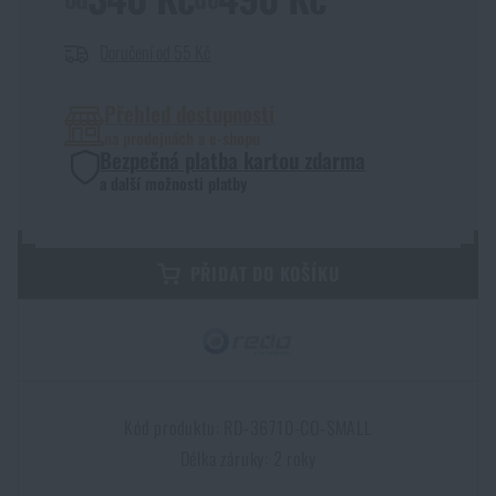
Dámské oblečení
Elektronika a příslušenství pro mobily
Beranidla, páčidla
Vybíjecí zařízení
Doručení od 55 Kč
Dětské oblečení
Hodinky
Výstroj pro psy
Rychlonabíječe zásobníků
Přehled dostupnosti
na prodejnách a e-shopu
Bezpečná platba kartou zdarma
Údržba oblečení
Pouzdra
Novinky
Novinky
a další možnosti platby
Vojenské nášivky a znaky
Paracord
Akce a slevy
Akce a slevy
PŘIDAT DO KOŠÍKU
Vesty
Peněženky
Výprodej
Výprodej
Ručníky, osušky
Značky A-Z
Značky A-Z
Novinky
Kód produktu: RD-36710-CO-SMALL
Solární sprchy
Všechny produkty
Všechny produkty
Akce a slevy
Délka záruky: 2 roky