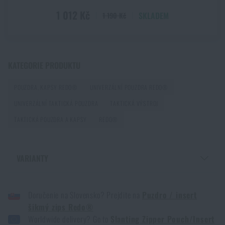
PŘEČÍST ČLÁNEK
1 012 Kč
SKLADEM
1 190 Kč
PŘIDAT DO KOŠÍKU
Povrchové úpravy nožů: přehled technologií, které
chrání čepel i její vzhled
KATEGORIE PRODUKTU
PŘEČÍST ČLÁNEK
POUZDRA, KAPSY REDO®
UNIVERZÁLNÍ POUZDRA REDO®
UNIVERZÁLNÍ TAKTICKÁ POUZDRA
TAKTICKÁ VÝSTROJ
První pomoc v horách a odlehlém terénu: Jak
postupovat při zranění mimo dosah záchranářů
TAKTICKÁ POUZDRA A KAPSY
REDO®
PŘEČÍST ČLÁNEK
VARIANTY
Jak vybrat střelecká sluchátka: ochrana sluchu pro
POUZDRO / INSERT ŠIKMÝ ZIP REDO® - MULTICAM®
reálné použití
Doručenie na Slovensko? Prejdite na
Puzdro / insert
POUZDRO / INSERT ŠIKMÝ ZIP REDO® - MULTICAM®
PŘEČÍST ČLÁNEK
šikmý zips Redo®
POUZDRO / INSERT ŠIKMÝ ZIP REDO® - COYOTE
Worldwide delivery? Go to
Slanting Zipper Pouch/Insert