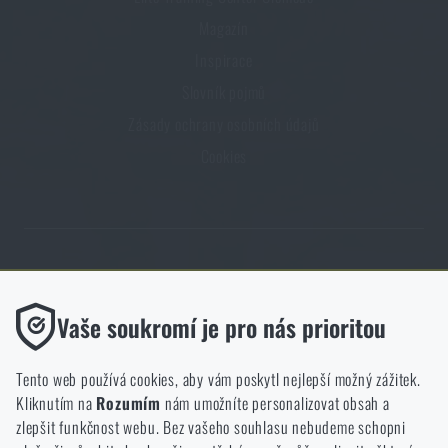
Magazín
Inspirace
Slovník pojmů
Zásady ochrany osobních údajů
Cookies
Obchod Rigad.cz získal díky spokojenosti ověřených zákazníků prestižní
certifikát Zlaté Ověřeno zákazníky.
Funkční
Vaše soukromí je pro nás prioritou
Bez nich by náš web vůbec nefungoval. U těchto cookies není
možné zakázat jejich ukládání.
Tento web používá cookies, aby vám poskytl nejlepší možný zážitek.
Kliknutím na
Rozumím
nám umožníte personalizovat obsah a
Analytické
zlepšit funkčnost webu. Bez vašeho souhlasu nebudeme schopni
NCAGE 828DG
Do těchto cookies se anonymně ukládá, jakým způsobem