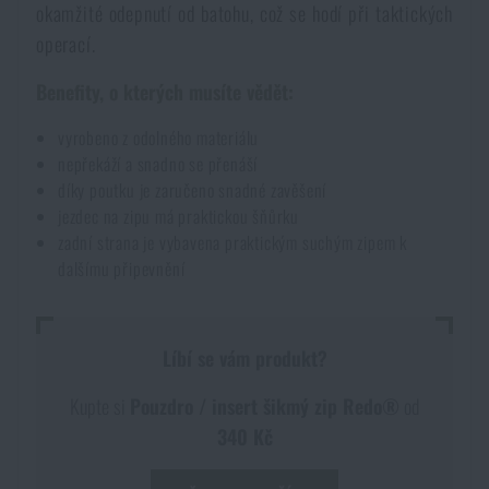
okamžité odepnutí od batohu, což se hodí při taktických
Akce a slevy
operací.
Benefity, o kterých musíte vědět:
Výprodej
vyrobeno z odolného materiálu
nepřekáží a snadno se přenáší
Značky A-Z
díky poutku je zaručeno snadné zavěšení
jezdec na zipu má praktickou šňůrku
Všechny produkty
zadní strana je vybavena praktickým suchým zipem k
dalšímu připevnění
Líbí se vám produkt?
Kupte si
Pouzdro / insert šikmý zip Redo®
od
340 Kč