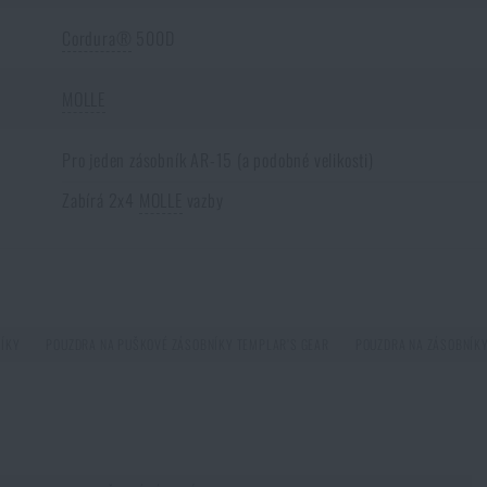
e i
opačným směrem
. Zboží, které není skladem na e-shopu a je skladem na nějaké
Cordura®
500D
m domů.
Opět je ale nutné počítat s delší dobou doručení
.
MOLLE
Pro jeden zásobník AR-15 (a podobné velikosti)
Zabírá 2x4
MOLLE
vazby
 *
ÍKY
POUZDRA NA PUŠKOVÉ ZÁSOBNÍKY TEMPLAR’S GEAR
POUZDRA NA ZÁSOBNÍKY