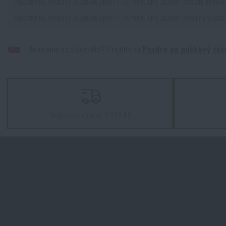
POUZDRO NA PUŠKOVÝ ZÁSOBNÍK AR15 / 1×30 TEMPLAR’S GEAR® - COYOTE BROWN
POUZDRO NA PUŠKOVÝ ZÁSOBNÍK AR15 / 1×30 TEMPLAR’S GEAR® - VZOR 95 WOOD
Jak vybrat střelecká sluchátka: ochrana sluchu pro reálné pou
PŘEČÍST ČLÁNEK
Doručenie na Slovensko? Prejdite na
Puzdro na puškový zás
Kupte si
Pouz
Novinky Eberlestock skladem – připraveni na upgrade?
PŘEČÍST ČLÁNEK
Doprava zdarma od 1 999 Kč
Chest Rig Reaper™ Agilite Gear® – minimalizmus a modulari
PŘEČÍST ČLÁNEK
Další novinka na skladě! Seznamte se s produkty M-Tac
PŘEČÍST ČLÁNEK