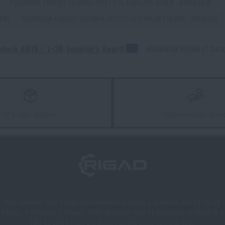
POUZDRO NA PUŠKOVÝ ZÁSOBNÍK AR15 / 1×30 TEMPLAR’S GEAR® - MULTICAM®
LAND
POUZDRO NA PUŠKOVÝ ZÁSOBNÍK AR15 / 1×30 TEMPLAR’S GEAR® - ORANŽOVÁ
žití
Líbí se vám produkt?
obník AR15 / 1×30 Templar’s Gear®
Worldwide delivery? Go 
dro na puškový zásobník AR15 / 1×30 Templar’s Gear®
za akčn
PŘIDAT DO KOŠÍKU
97% zboží skladem
Garance vrácení peně
ta pro každý scénář
Naši zákazníci mají k dispozici kamennou prodejnu v Semilech, cca 40 km od
Liberce, v Olomouci a Ostravě. Zboží dodáváme také na Slovensko na Rigad.sk a
také do celé Evropy a prakticky celého světa na Rigad.com.