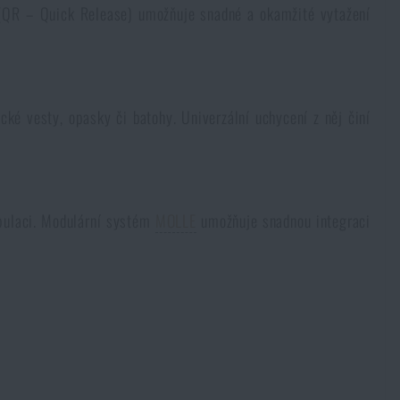
 (QR – Quick Release) umožňuje snadné a okamžité vytažení
ické vesty, opasky či batohy. Univerzální uchycení z něj činí
ipulaci. Modulární systém
MOLLE
umožňuje snadnou integraci