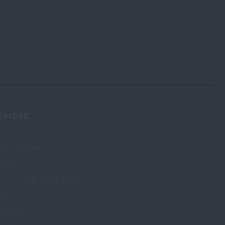
Obchod
levy a výhody
lužby
lite Training Center Olomouc
agazín
nspirace
í cenu
623 Kč