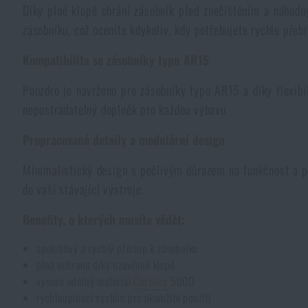
Díky plné klopě chrání zásobník před znečištěním a náhod
Pláštěnky, ponča
Drobné vybavení a maličkosti k přežití
Kufry, boxy
Trezory
Všechny produkty
zásobníku, což oceníte kdykoliv, kdy potřebujete rychle přebí
Kompatibilita se zásobníky typu AR15
Dámské oblečení
Elektronika a příslušenství pro mobily
Beranidla, páčidla
Vybíjecí zařízení
Pouzdro je navrženo pro zásobníky typu AR15 a díky flexib
Dětské oblečení
nepostradatelný doplněk pro každou výbavu.
Hodinky
Výstroj pro psy
Rychlonabíječe zásobníků
Propracované detaily a modulární design
Údržba oblečení
Pouzdra
Novinky
Novinky
Minimalistický design s pečlivým důrazem na funkčnost a pr
do vaší stávající výstroje.
Vojenské nášivky a znaky
Paracord
Akce a slevy
Akce a slevy
Benefity, o kterých musíte vědět:
Vesty
Peněženky
spolehlivý a rychlý přístup k zásobníku
Výprodej
Výprodej
plná ochrana díky uzavřené klopě
vysoce odolný materiál
Cordura
500D
Ručníky, osušky
Značky A-Z
Značky A-Z
Novinky
rychloupínací systém pro okamžité použití