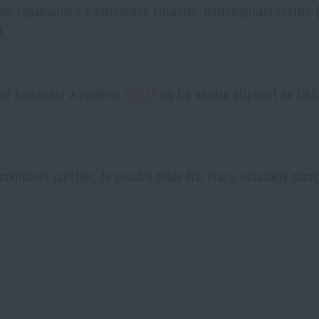
ným vypadnutím i v extrémních situacích. Rychloupínací systém
t.
ilní konstrukci a systému
MOLLE
jej lze snadno připevnit na takt
aktičnost zajišťuje, že pouzdro dobře drží tvar a usnadňuje man