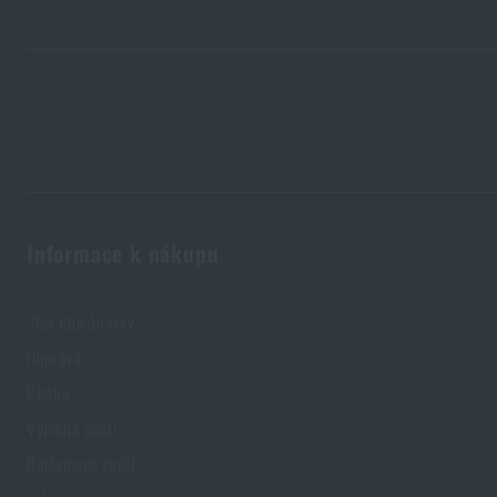
Novinka na Rigad: Opasek Magnetix™ Battle Belt od Agilite 
PŘEČÍST ČLÁNEK
Kore a FlexFit: detaily, na kterých záleží!
PŘEČÍST ČLÁNEK
Informace k nákupu
Jarní úklid: máte vyčištěné zbraně?
Stav objednávky
PŘEČÍST ČLÁNEK
Doprava
Platba
Výměna zboží
Reklamace zboží
Kupte si
Pouz