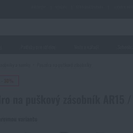
PRODEJNY
|
SLUŽBY
|
STAV OBJEDNÁVKY
|
SLEVY A VÝ
oj
Potřeby pro střelce
Nože a nářadí
Sebeobr
ásobníky a sumky
Pouzdra na puškové zásobníky
 - 30%
ro na puškový zásobník AR15 /
arevnou variantu