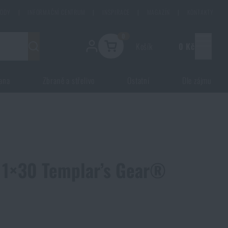
HODY
|
INFORMAČNÍ CENTRUM
|
INSPIRACE
|
MAGAZÍN
|
KONTAKTY
0
Košík
0 Kč
Menu
ana
Zbraně a střelivo
Ostatní
Dle zájmu
 1×30 Templar’s Gear®