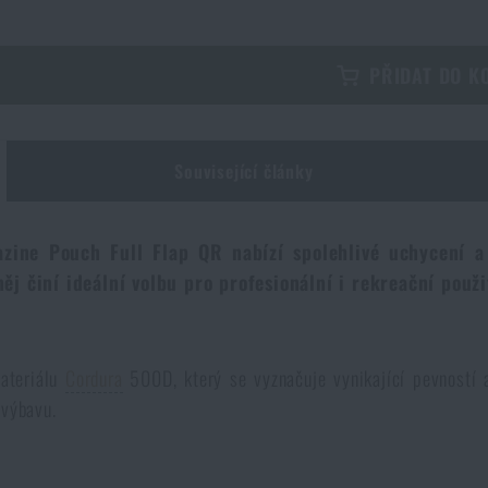
PŘIDAT DO K
Související články
zine Pouch Full Flap QR nabízí spolehlivé uchycení a
ěj činí ideální volbu pro profesionální i rekreační použi
materiálu
Cordura
500D, který se vyznačuje vynikající pevností 
 výbavu.