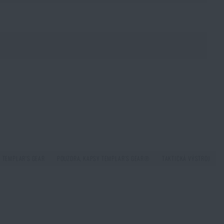
 prodejně, si můžete
 TEMPLAR’S GEAR
POUZDRA, KAPSY TEMPLAR’S GEAR®
TAKTICKÁ VÝSTROJ