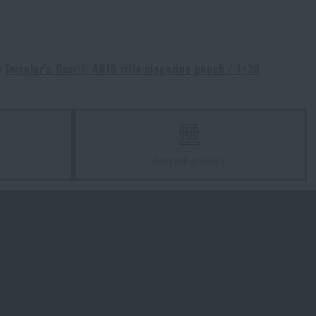
Souhlasím s
obchodními podmínkami
ODESLAT DOTAZ
to
Templar’s Gear® AR15 rifle magazine pouch / 1×30
í cenu
623 Kč
z
Kamenné prodejny