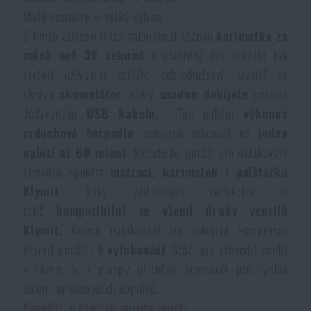
Dámské oblečení
Elektronika a příslušenství pro mobily
Beranidla, páčidla
Malé rozměry – velký výkon
Vybíjecí zařízení
S tímto zařízením lze nafouknout běžnou
karimatku za
méně než 30 sekund
a ušetřený čas můžete tak
Dětské oblečení
Hodinky
Výstroj pro psy
Rychlonabíječe zásobníků
strávit užíváním dalšího dobrodružství. Uvnitř se
skrývá
akumulátor
, který
snadno dobijete
pomocí
Údržba oblečení
Pouzdra
dodávaného
USB kabelu
. Ten pohání
výkonné
Novinky
Novinky
vzduchové čerpadlo
, schopné pracovat na
jedno
Vojenské nášivky a znaky
Paracord
nabití až 60 minut
. Můžete ho použít pro nafukování
Akce a slevy
Akce a slevy
širokého spektra
matrací, karimatek i polštářků
Vesty
Klymit
. Díky přiloženým redukcím je
Peněženky
Výprodej
Výprodej
totiž
kompatibilní se všemi druhy ventilů
Klymit.
Kromě nafukování lze dobíjecí kompresor
Ručníky, osušky
Značky A-Z
Značky A-Z
Novinky
Klymit použít i k
vyfukování
. Stačí jen přehodit ventil
a rázem je z pumpy užitečný pomocník pro rychlé
Solární sprchy
Všechny produkty
Všechny produkty
Akce a slevy
balení nafukovacích doplňků.
Benefity, o kterých musíte vědět: