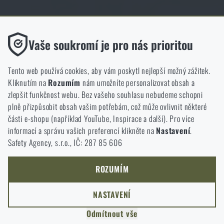
Obchod Rigad.cz získal díky spokojenosti ověřených zákazníků prestižní
certifikát Zlaté Ověřeno zákazníky.
Funkční
Vaše soukromí je pro nás prioritou
Bez nich by náš web vůbec nefungoval. U těchto cookies není
možné zakázat jejich ukládání.
Tento web používá cookies, aby vám poskytl nejlepší možný zážitek.
Kliknutím na
Rozumím
nám umožníte personalizovat obsah a
Analytické
zlepšit funkčnost webu. Bez vašeho souhlasu nebudeme schopni
NCAGE 828DG
Do těchto cookies se anonymně ukládá, jakým způsobem
plně přizpůsobit obsah vašim potřebám, což může ovlivnit některé
procházíte a používáte náš web. Pomáhají nám lépe chápat, co
části e-shopu (například YouTube, Inspirace a další). Pro více
se našim zákazníkům líbí a kterým směrem se máme ubírat.
informací a správu vašich preferencí klikněte na
Nastavení
.
Safety Agency, s.r.o., IČ: 287 85 606
Marketingové
Tyto cookies nám pomáhají optimalizovat reklamu směřující na
náš e-shop, aby byla co nejvíce efektivní a náš obchod se mohl
ROZUMÍM
neustále rozvíjet a zlepšovat.
NASTAVENÍ
Personalizované
Odmítnout vše
Díky těmto cookies dokážeme reklamu personalizovat a nabízet
COPYRIGHT © 2011-2026 RIGAD