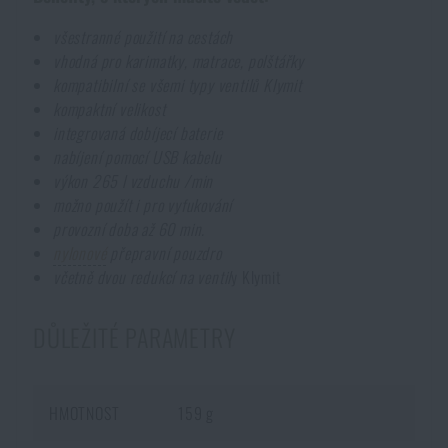
Voděodolné zápisníky
Výprodej
všestranné použití na cestách
vhodná pro karimatky, matrace, polštářky
Ochrana před komáry a hmyzem
kompatibilní se všemi typy ventilů Klymit
Značky A-Z
kompaktní velikost
integrovaná dobíjecí baterie
Ohřívače nohou, rukou a těla
Všechny produkty
nabíjení pomocí USB kabelu
výkon 265 l vzduchu /min
možno použít i pro vyfukování
Opravné sady a fixační pásky
provozní doba až 60 min.
nylonové
přepravní pouzdro
Potřeby pro vodáky
včetně dvou redukcí na ventil
y Klymit
DŮLEŽITÉ PARAMETRY
Zdraví, ochrana
HMOTNOST
159 g
Novinky