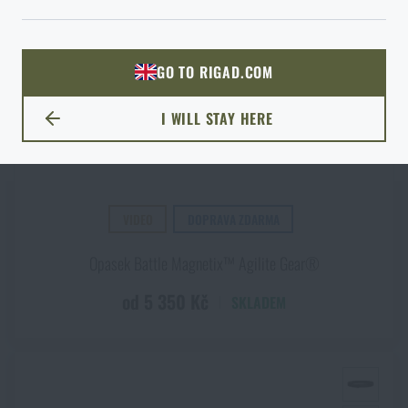
ODEJÍT
ROZUMÍM, POKRAČOVAT
PŘEJÍT DO KOŠÍKU
GO TO RIGAD.COM
PŘEJDU NA HLAVNÍ STRÁNKU
I WILL STAY HERE
ZŮSTANU TADY
VIDEO
DOPRAVA ZDARMA
Opasek Battle Magnetix™ Agilite Gear®
od 5 350 Kč
SKLADEM