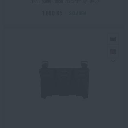
Přední panel Pincer Placard™ Agilite®
1 890 Kč
SKLADEM