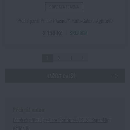
DOPRAVA ZDARMA
Přední panel Pincer Placard™ Multi‑Caliber Agilite®
2 150 Kč
SKLADEM
1
2
3
NAČÍST DALŠÍ
Přehrát video:
Potah na přilbu Ops-Core Maritime/FAST SF Super High
Agilite®