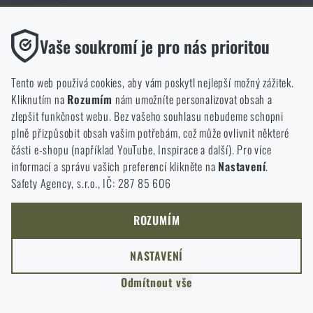
Zobrazit detail produktu
Funkční
Vaše soukromí je pro nás prioritou
Bez nich by náš web vůbec nefungoval. U těchto cookies není
možné zakázat jejich ukládání.
Tento web používá cookies, aby vám poskytl nejlepší možný zážitek.
Magazín články
Kliknutím na
Rozumím
nám umožníte personalizovat obsah a
Analytické
zlepšit funkčnost webu. Bez vašeho souhlasu nebudeme schopni
Do těchto cookies se anonymně ukládá, jakým způsobem
plně přizpůsobit obsah vašim potřebám, což může ovlivnit některé
procházíte a používáte náš web. Pomáhají nám lépe chápat, co
části e-shopu (například YouTube, Inspirace a další). Pro více
se našim zákazníkům líbí a kterým směrem se máme ubírat.
informací a správu vašich preferencí klikněte na
Nastavení
.
Safety Agency, s.r.o., IČ: 287 85 606
Marketingové
Tyto cookies nám pomáhají optimalizovat reklamu směřující na
náš e-shop, aby byla co nejvíce efektivní a náš obchod se mohl
ROZUMÍM
neustále rozvíjet a zlepšovat.
NASTAVENÍ
Personalizované
Odmítnout vše
Díky těmto cookies dokážeme reklamu personalizovat a nabízet
vám skutečně jen ty produkty, o které můžete mít zájem.
DOBA ČTENÍ:
5 MINUT
1. ČERVENCE 2026