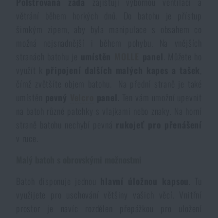
Polstrovaná záda
zajišťují výbornou ventilaci a
Akce a slevy
větrání během horkých dnů. Do batohu je přístup
širokým zipem, aby byla manipulace s obsahem co
možná nejsnadnější i během pohybu. Na vnějších
Výprodej
stranách batohu je
umístěn
MOLLE
panel
. Můžete ho
využít k
připojení dalších malých kapes a tašek
,
Značky A-Z
čímž zvětšíte objem batohu. Na přední straně je také
umístěn
pevný
Velcro
panel
. Ten vám umožní upevnit
Všechny produkty
na batoh různé patchky s vlajkami nebo znaky. Na horní
straně batohu nechybí pevná
rukojeť pro přenášení
v ruce.
Malý batoh s obrovskými možnostmi
Batoh disponuje jednou
hlavní úložnou kapsou
. Tu
využijete pro uschování většiny vašich věcí. Vnitřní
prostor je navíc rozdělen přepážkou pro uložení