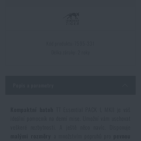
Dámské oblečení
Elektronika a příslušenství pro mobily
Beranidla, páčidla
Vybíjecí zařízení
Dětské oblečení
Hodinky
Výstroj pro psy
Rychlonabíječe zásobníků
Kód produktu: 7595-331
Údržba oblečení
Pouzdra
Novinky
Novinky
Délka záruky: 2 roky
Vojenské nášivky a znaky
Paracord
Akce a slevy
Akce a slevy
Popis a parametry
Vesty
Peněženky
Výprodej
Výprodej
Ručníky, osušky
Značky A-Z
Kompaktní batoh
TT Essential PACK L MKII je váš
Značky A-Z
Novinky
ideální pomocník na denní mise. Umožní vám uschovat
veškeré nezbytnosti. A ještě něco navíc. Disponuje
Solární sprchy
Všechny produkty
Všechny produkty
Akce a slevy
malými rozměry
a množstvím popruhů pro
pevnou