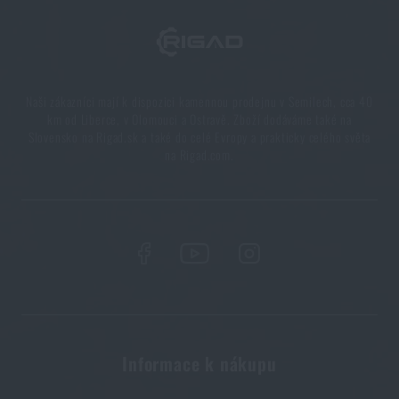
Líbí se vám produkt?
Kupte si
Batoh Tasmanian Tiger® Essential
Pack L MK II
za akční cenu
1 849 Kč
Naši zákazníci mají k dispozici kamennou prodejnu v Semilech, cca 40
km od Liberce, v Olomouci a Ostravě. Zboží dodáváme také na
Slovensko na Rigad.sk a také do celé Evropy a prakticky celého světa
PŘIDAT DO KOŠÍKU
na Rigad.com.
Informace k nákupu