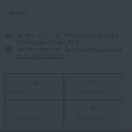
Výběr nože podle výbrusu čepele
VARIANTY
PŘEČÍST ČLÁNEK
BATOH TASMANIAN TIGER® ESSENTIAL PACK L MK II - OLIVE GREEN
Doručenie na Slovensko? Prejdite na
Batoh Tasmanian
BATOH TASMANIAN TIGER® ESSENTIAL PACK L MK II - COYOTE
Tipy na dárky - tentokrát pro dobrodruhy
Tiger® Essential Pack L MK II
BATOH TASMANIAN TIGER® ESSENTIAL PACK L MK II - ČERNÁ
Worldwide delivery? Go to
Tasmanian Tiger® Essential
PŘEČÍST ČLÁNEK
Pack L MK II Backpack
Jak v zimě sušit oblečení v terénu?
PŘEČÍST ČLÁNEK
Doprava zdarma od 1 999 Kč
97% zboží skladem
Jak (ne)zacházet s nožem?
PŘEČÍST ČLÁNEK
Garance vrácení peněz
Kamenné prodejny