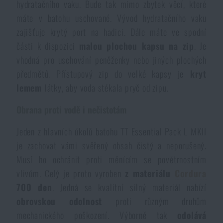
hydratačního vaku. Bude tak mimo zbytek věcí, které
máte v batohu uschované. Vývod hydratačního vaku
zajišťuje krytý port na hadici. Dále máte ve spodní
části k dispozici
malou plochou kapsu na zip
. Je
vhodná pro uschování peněženky nebo jiných plochých
předmětů. Přístupový zip do velké kapsy je
kryt
lemem
látky, aby voda stékala pryč od zipu.
Obrana proti vodě i nečistotám
Jeden z hlavních úkolů batohu TT Essential Pack L MKII
je zachovat vámi svěřený obsah čistý a neporušený.
Musí ho ochránit proti měnícím se povětrnostním
vlivům. Celý je proto vyroben
z materiálu
Cordura
700 den
. Jedná se kvalitní silný materiál nabízí
obrovskou odolnost
proti různým druhům
mechanického poškození. Výborně tak
odolává