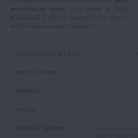
pravidelně kontrolovány nezávislými zkušebnami
podle
mezinárodních norem
. Každý výrobek po výrobě
přezkoumají
a udělí mu identifikační číslo, které je
následně uloženo v databázi společnosti.
CELKOVÉ ROZMĚRY (V X Š X H)
KAPACITA BATOHU
HMOTNOST
MATERIÁL
UPEVNĚNÍ / PŘEPRAVA
2 nastavitelné, polst
1 délkově i výškově nas