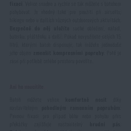
fixaci
. Velice snadno a rychle se tak můžete s batohem
Voděodolné zápisníky
Výprodej
pohybovat. Je vhodný také pro použití při airsoftu,
hikingu nebo u dalších různých outdoorových aktivitách.
Ochrana před komáry a hmyzem
Značky A-Z
Bezpečně do něj uložíte
suché oblečení, nářadí,
baterku, pláštěnku a další. Pokud nevyužijete celých 15
Ohřívače nohou, rukou a těla
Všechny produkty
litrů, kterými batoh disponuje, tak můžete jednoduše
jeho objem
zmenšit kompresními popruhy
. Poté je
zase při potřebě celého prostoru povolíte.
Opravné sady a fixační pásky
Potřeby pro vodáky
Ani ho neucítíte
Batoh můžete velice
komfortně nosit
díky
Zdraví, ochrana
nastavitelným
pohodlným ramenním popruhům
.
Pevnou fixaci pro případ běhu nebo pohybu přes
Novinky
překážky zajišťuje nastavitelný
hrudní pás
.