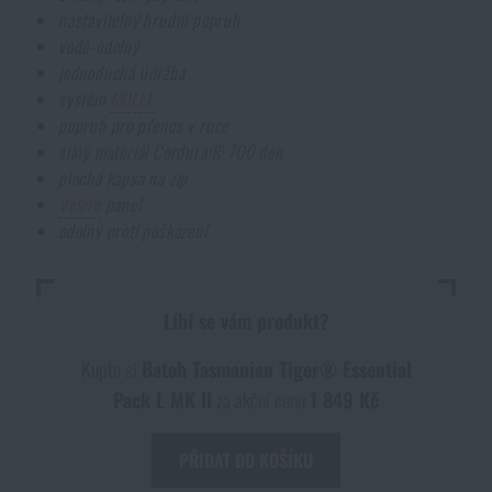
nastavitelný hrudní popruh
vodě-odolný
jednoduchá údržba
systém
MOLLE
popruh pro přenos v ruce
silný materiál Cordura® 700 den
plochá kapsa na zip
Velcro
panel
odolný proti poškození
Líbí se vám produkt?
Kupte si
Batoh Tasmanian Tiger® Essential
Pack L MK II
za akční cenu
1 849 Kč
PŘIDAT DO KOŠÍKU