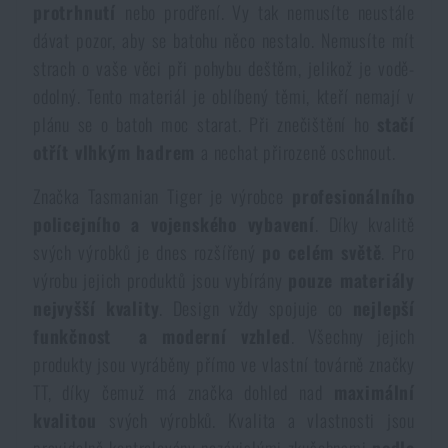
protrhnutí
nebo prodření. Vy tak nemusíte neustále
dávat pozor, aby se batohu něco nestalo. Nemusíte mít
strach o vaše věci při pohybu deštěm, jelikož je vodě-
odolný. Tento materiál je oblíbený těmi, kteří nemají v
plánu se o batoh moc starat. Při znečištění ho
stačí
otřít vlhkým hadrem
a nechat přirozeně oschnout.
Značka Tasmanian Tiger je výrobce
profesionálního
policejního a vojenského vybavení
. Díky kvalitě
svých výrobků je dnes rozšířený
po celém světě
. Pro
výrobu jejich produktů jsou vybírány
pouze materiály
nejvyšší kvality
. Design vždy spojuje co
nejlepší
funkčnost a moderní vzhled
. Všechny jejich
produkty jsou vyráběny přímo ve vlastní továrně značky
TT, díky čemuž má značka dohled nad
maximální
kvalitou
svých výrobků. Kvalita a vlastnosti jsou