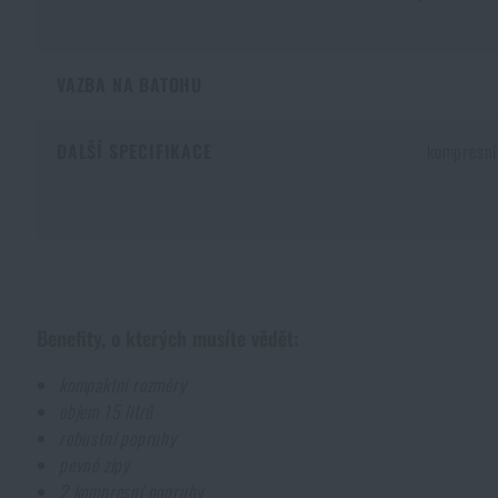
VAZBA NA BATOHU
DALŠÍ SPECIFIKACE
kompresní
Benefity, o kterých musíte vědět:
kompaktní rozměry
objem 15 litrů
robustní popruhy
pevné zipy
2 kompresní popruhy