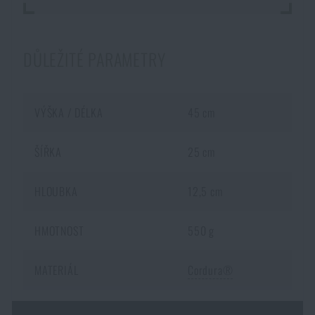
DŮLEŽITÉ PARAMETRY
VÝŠKA / DÉLKA
45 cm
ŠÍŘKA
25 cm
HLOUBKA
12,5 cm
HMOTNOST
550 g
MATERIÁL
Cordura®