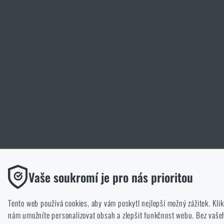
Funkční
Vaše soukromí je pro nás prioritou
Bez nich by náš web vůbec nefungoval. U těchto cookies není mož
ukládání.
Tento web používá cookies, aby vám poskytl nejlepší možný zážitek. Kl
nám umožníte personalizovat obsah a zlepšit funkčnost webu. Bez va
Analytické