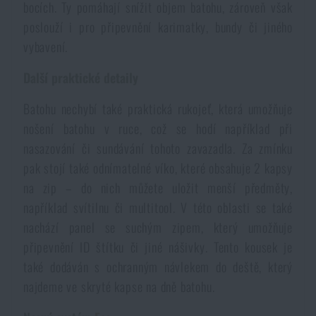
bocích. Ty pomáhají snížit objem batohu, zároveň však
poslouží i pro připevnění karimatky, bundy či jiného
vybavení.
Další praktické detaily
Batohu nechybí také praktická rukojeť, která umožňuje
nošení batohu v ruce, což se hodí například při
nasazování či sundávání tohoto zavazadla. Za zmínku
pak stojí také odnímatelné víko, které obsahuje 2 kapsy
na zip – do nich můžete uložit menší předměty,
například svítilnu či multitool. V této oblasti se také
nachází panel se suchým zipem, který umožňuje
připevnění ID štítku či jiné nášivky. Tento kousek je
také dodáván s ochranným návlekem do deště, který
najdeme ve skryté kapse na dně batohu.