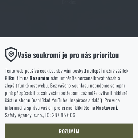
Cookies
Obchod Rigad.cz získal díky spokojenosti ověřených zákazníků prestižní
certifikát Zlaté Ověřeno zákazníky.
Funkční
Vaše soukromí je pro nás prioritou
Bez nich by náš web vůbec nefungoval. U těchto cookies není
možné zakázat jejich ukládání.
Tento web používá cookies, aby vám poskytl nejlepší možný zážitek.
Kliknutím na
Rozumím
nám umožníte personalizovat obsah a
Analytické
zlepšit funkčnost webu. Bez vašeho souhlasu nebudeme schopni
NCAGE 828DG
Do těchto cookies se anonymně ukládá, jakým způsobem
plně přizpůsobit obsah vašim potřebám, což může ovlivnit některé
procházíte a používáte náš web. Pomáhají nám lépe chápat, co
části e-shopu (například YouTube, Inspirace a další). Pro více
se našim zákazníkům líbí a kterým směrem se máme ubírat.
informací a správu vašich preferencí klikněte na
Nastavení
.
Safety Agency, s.r.o., IČ: 287 85 606
Marketingové
Tyto cookies nám pomáhají optimalizovat reklamu směřující na
náš e-shop, aby byla co nejvíce efektivní a náš obchod se mohl
ROZUMÍM