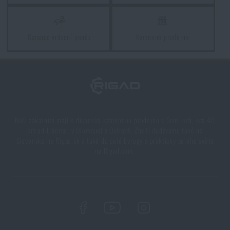
Vyberte si správnou karimatku: Jaké typy existují a
kterou zvolit?
Garance vrácení peněz
Kamenné prodejny
PŘEČÍST ČLÁNEK
5 vrstev funkčního oblečení do extrémních
podmínek. Víte, jak je nejlépe nakombinovat?
Naši zákazníci mají k dispozici kamennou prodejnu v Semilech, cca 40
PŘEČÍST ČLÁNEK
km od Liberce, v Olomouci a Ostravě. Zboží dodáváme také na
Slovensko na Rigad.sk a také do celé Evropy a prakticky celého světa
na Rigad.com.
Líbí se vám produkt?
Kupte si
Batoh Raccoon Wisport® 65 l
od
7 190
Kč