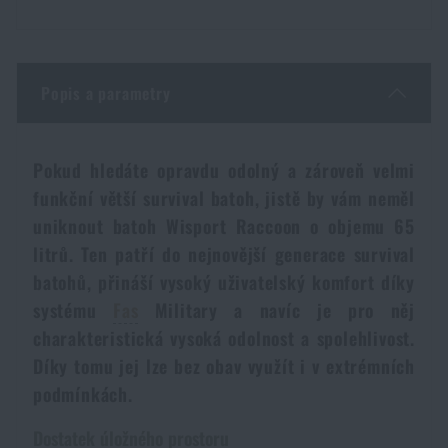
Voděodolné zápisníky
Výprodej
Ochrana před komáry a hmyzem
Značky A-Z
Popis a parametry
Ohřívače nohou, rukou a těla
Všechny produkty
Pokud hledáte opravdu odolný a zároveň velmi
funkční větší survival batoh, jistě by vám neměl
Opravné sady a fixační pásky
uniknout batoh Wisport Raccoon o objemu 65
litrů. Ten patří do nejnovější generace survival
Potřeby pro vodáky
batohů, přináší vysoký uživatelský komfort díky
systému
Fas
Military a navíc je pro něj
charakteristická vysoká odolnost a spolehlivost.
Zdraví, ochrana
Díky tomu jej lze bez obav využít i v extrémních
podmínkách.
Novinky
Dostatek úložného prostoru