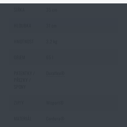
Podobným způsob to funguje i
opačným směrem
. Zboží, které není
ŠÍŘKA
35 cm
skladem na e-shopu a je skladem na nějaké prodejně, si můžete objednat s
doručením k Vám domů.
Opět je ale nutné počítat s delší dobou
doručení
.
HLOUBKA
31 cm
HMOTNOST
3,2 kg
OBJEM
65 l
PATENTKY /
Duraflex®
PŘEZKY /
SPONY
ZIP/Y
Wisport®
MATERIÁL
Cordura®