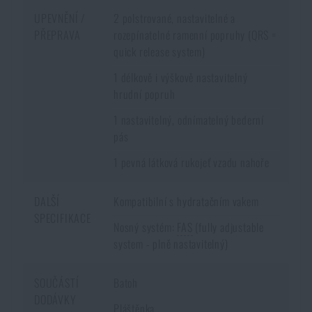
UPEVNĚNÍ /
2 polstrované, nastavitelné a
PŘEPRAVA
rozepínatelné ramenní popruhy (QRS =
quick release system)
1 délkově i výškově nastavitelný
hrudní popruh
1 nastavitelný, odnímatelný bederní
pás
1 pevná látková rukojeť vzadu nahoře
DALŠÍ
Kompatibilní s hydratačním vakem
SPECIFIKACE
Nosný systém:
FAS
(fully adjustable
system - plně nastavitelný)
SOUČÁSTÍ
Batoh
DODÁVKY
Pláštěnka