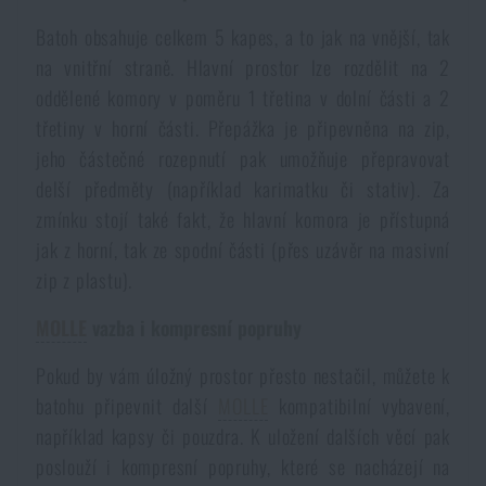
Akce a slevy
Batoh obsahuje celkem 5 kapes, a to jak na vnější, tak
na vnitřní straně. Hlavní prostor lze rozdělit na 2
oddělené komory v poměru 1 třetina v dolní části a 2
Výprodej
třetiny v horní části. Přepážka je připevněna na zip,
jeho částečné rozepnutí pak umožňuje přepravovat
Značky A-Z
delší předměty (například karimatku či stativ). Za
zmínku stojí také fakt, že hlavní komora je přístupná
Všechny produkty
jak z horní, tak ze spodní části (přes uzávěr na masivní
zip z plastu).
MOLLE
vazba i kompresní popruhy
Pokud by vám úložný prostor přesto nestačil, můžete k
batohu připevnit další
MOLLE
kompatibilní vybavení,
například kapsy či pouzdra. K uložení dalších věcí pak
poslouží i kompresní popruhy, které se nacházejí na