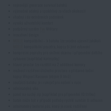
nejnovější generace survival batohů
výjimečně odolný a spolehlivý za všech okolností
vhodný i do extrémních podmínek
vysoký uživatelský komfort
podpůrný systém
Fas
Military
inovativní design
MOLLE
kompatibilní – k batohu lze snadno upevnit jakákoli
MOLLE
kompatibilní pouzdra, kapsy či jiné vybavení
kompresní popruhy pro snížení objemu i připevnění dalšího
vybavení (například karimatky)
hlavní prostor lze rozdělit na 2 oddělené komory
možnost rozšíření úložného prostoru o přídavné boční
kapsy Wisport Raccoon (objem 9 litrů)
součástí batohu je i rukojeť pro nošení v ruce
odnímatelné víko
panel na suchý zip (například pro připevnění ID štítku)
batoh může být v případě potřeby rychlé sundán či odhozen
odnímatelný bederní pás, který je navíc rozšířený