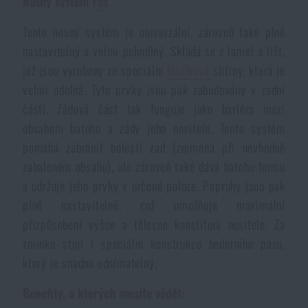
Nosný systém
Fas
Tento nosný systém je univerzální, zároveň také plně
nastavitelný a velmi pohodlný. Skládá se z lamel a lišt,
jež jsou vyrobeny ze speciální
hliníkové
slitiny, která je
velmi odolná. Tyto prvky jsou pak zabudovány v zadní
části. Zádová část tak funguje jako bariéra mezi
obsahem batohu a zády jeho nositele. Tento systém
pomáhá zabránit bolesti zad (zejména při nevhodně
zabaleném obsahu), ale zároveň také dává batohu formu
a udržuje jeho prvky v určené poloze. Popruhy jsou pak
plně nastavitelné, což umožňuje maximální
přizpůsobení výšce a tělesné konstituci nositele. Za
zmínku stojí i speciální konstrukce bederního pásu,
který je snadno odnímatelný.
Benefity, o kterých musíte vědět: