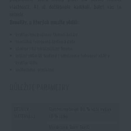
Voděodolné zápisníky
vlastnosti. Ať už došlápnete kamkoli, bolet vás to
Výprodej
nebude.
Benefity, o kterých musíte vědět:
Ochrana před komáry a hmyzem
Značky A-Z
kvalitní mezipodešev tlumící došlap
speciálně tvarovaná špička a pata
Ohřívače nohou, rukou a těla
Všechny produkty
vhodné i do náročnějšího terénu
vrchní materiál tvořený z kombinace nabukové kůže a
Opravné sady a fixační pásky
kvalitní látky
voděodolné, prodyšné
Potřeby pro vodáky
DŮLEŽITÉ PARAMETRY
Zdraví, ochrana
DETAILY
Svrchní materiál: 90 % kůže
nubuk
MATERIÁLU
10 % látka
Novinky
Membrána:
Gore-Tex®