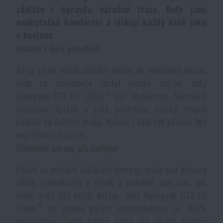
zdoláte i opravdu náročné trasy. Boty jsou
Dámské oblečení
Elektronika a příslušenství pro mobily
Beranidla, páčidla
Vybíjecí zařízení
neskutečně komfortní a slibují každý krok jako
v bavlnce.
Dětské oblečení
Hodinky
Výstroj pro psy
Rychlonabíječe zásobníků
Nahoru i dolů pohodlně
Ať už se na svých cestách vydáte do náročných kopců,
Údržba oblečení
Pouzdra
Novinky
nebo se rozhodnete zdolat prudký sešlap, boty
Novinky
®
Renegade GTX LO LOWA
vás nezklamou. Speciálně
Vojenské nášivky a znaky
Paracord
tvarovaná špička a pata poskytuje vysoký stupeň
Akce a slevy
Akce a slevy
pohodlí na každém kroku. Nahoru i dolů tak půjdete bez
nepříjemných pocitů.
Vesty
Peněženky
Výprodej
Výprodej
Utlumení nárazu při došlapu
Pokud na cestách zdoláváte kameny, máte pod nohama
Ručníky, osušky
Značky A-Z
Značky A-Z
Novinky
větve, seskakujete z výšek a podobně, pak víte, jak
tvrdý může být každý došlap. Boty Renegade GTX LO
Solární sprchy
Všechny produkty
Všechny produkty
Akce a slevy
®
LOWA
se mohou pyšnit mezipodešvem ze 100%
polyuretanu. Tento měkký plast má skvělé tlumící