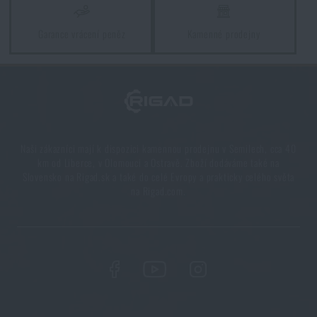
Garance vrácení peněz
Kamenné prodejny
Vyberte si správnou karimatku: Jaké typy existují a
kterou zvolit?
PŘEČÍST ČLÁNEK
5 vrstev funkčního oblečení do extrémních
podmínek. Víte, jak je nejlépe nakombinovat?
Naši zákazníci mají k dispozici kamennou prodejnu v Semilech, cca 40
km od Liberce, v Olomouci a Ostravě. Zboží dodáváme také na
PŘEČÍST ČLÁNEK
Slovensko na Rigad.sk a také do celé Evropy a prakticky celého světa
na Rigad.com.
7 věcí, které by při podzimní túře neměly chybět ve
vašem batohu
PŘEČÍST ČLÁNEK