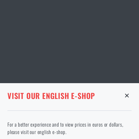
STRÁNKA V DANÉM JAZYCE NEEXISTUJE
VISIT OUR ENGLISH E-SHOP
ODEBRANÉ ZBOŽÍ Z KOŠÍKU
Pokračováním potvrzuji, že jsem starší 18 let
Ve vámi vybraném jazyce stránka neexistuje. Můžete tedy zůstat
For a better experience and to view prices in euros or dollars,
zde, nebo přejít na hlavní stránku cílového jazyka. Jakou možnost
please visit our english e-shop.
si vyberete?