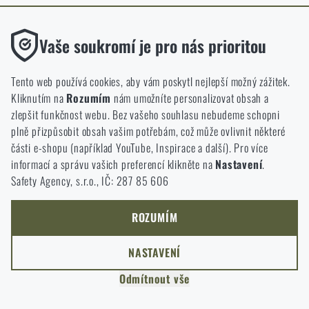
ODEJÍT
Funkční
ROZUMÍM, POKRAČOVAT
Vaše soukromí je pro nás prioritou
PŘEJÍT DO KOŠÍKU
GO TO RIGAD.COM
Bez nich by náš web vůbec nefungoval. U těchto cookies není
PŘEJDU NA HLAVNÍ STRÁNKU
možné zakázat jejich ukládání.
Tento web používá cookies, aby vám poskytl nejlepší možný zážitek.
I WILL STAY HERE
Kliknutím na
Rozumím
nám umožníte personalizovat obsah a
ZŮSTANU TADY
Analytické
zlepšit funkčnost webu. Bez vašeho souhlasu nebudeme schopni
Do těchto cookies se anonymně ukládá, jakým způsobem
plně přizpůsobit obsah vašim potřebám, což může ovlivnit některé
procházíte a používáte náš web. Pomáhají nám lépe chápat, co
části e-shopu (například YouTube, Inspirace a další). Pro více
se našim zákazníkům líbí a kterým směrem se máme ubírat.
informací a správu vašich preferencí klikněte na
Nastavení
.
Safety Agency, s.r.o., IČ: 287 85 606
Marketingové
Tyto cookies nám pomáhají optimalizovat reklamu směřující na
náš e-shop, aby byla co nejvíce efektivní a náš obchod se mohl
ROZUMÍM
neustále rozvíjet a zlepšovat.
NASTAVENÍ
Personalizované
Odmítnout vše
Díky těmto cookies dokážeme reklamu personalizovat a nabízet
vám skutečně jen ty produkty, o které můžete mít zájem.