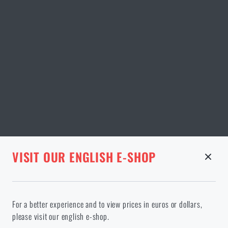
STRÁNKA V DANÉM JAZYCE NEEXISTUJE
VISIT OUR ENGLISH E-SHOP
ODEBRANÉ ZBOŽÍ Z KOŠÍKU
Pokračováním potvrzuji, že jsem starší 18 let
Ve vámi vybraném jazyce stránka neexistuje. Můžete tedy zůstat
For a better experience and to view prices in euros or dollars,
zde, nebo přejít na hlavní stránku cílového jazyka. Jakou možnost
please visit our english e-shop.
si vyberete?