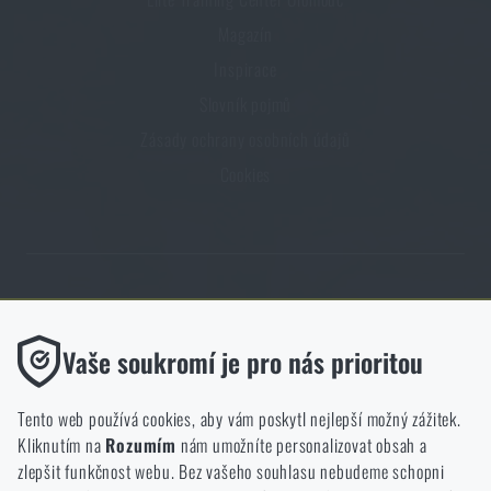
Magazín
Inspirace
Slovník pojmů
Zásady ochrany osobních údajů
Cookies
Obchod Rigad.cz získal díky spokojenosti ověřených zákazníků prestižní
certifikát Zlaté Ověřeno zákazníky.
Funkční
Vaše soukromí je pro nás prioritou
Bez nich by náš web vůbec nefungoval. U těchto cookies není
možné zakázat jejich ukládání.
Tento web používá cookies, aby vám poskytl nejlepší možný zážitek.
Kliknutím na
Rozumím
nám umožníte personalizovat obsah a
Analytické
zlepšit funkčnost webu. Bez vašeho souhlasu nebudeme schopni
NCAGE 828DG
Do těchto cookies se anonymně ukládá, jakým způsobem