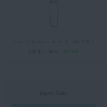
Akce a slevy
Výprodej
Značky A-Z
Cestovní skládací spork ‑ lžíce vidlička z titanu ESBIT®
339 Kč
Všechny produkty
SKLADEM
399 Kč
Magazín články