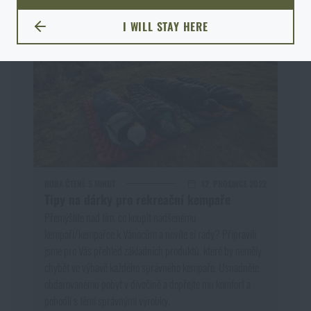
I WILL STAY HERE
ZŮSTANU TADY
DOBA ČTENÍ:
5 MINUT
12. PROSINCE 2022
Tipy na dárky pro rekreační kempaře
Přemýšlíte nad tím, co koupit nadšenému
kempaři/kempařce k Vánocům a nevíte si rady? Připravili
jsme pro Vás přehled základních produktů, které by neměly
chybět ve výbavě každého správného kempaře. Usnadněte
obdarovanému pobyt v divočině a dopřejte mu komfort a
pohodlí s těmi správnými výrobky.