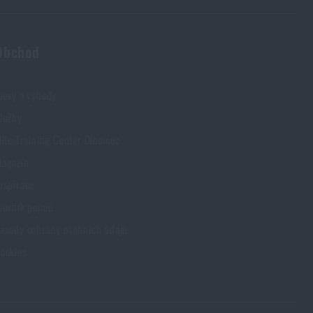
Obchod
č
levy a výhody
lužby
lite Training Center Olomouc
agazín
nspirace
lovník pojmů
ásady ochrany osobních údajů
ookies