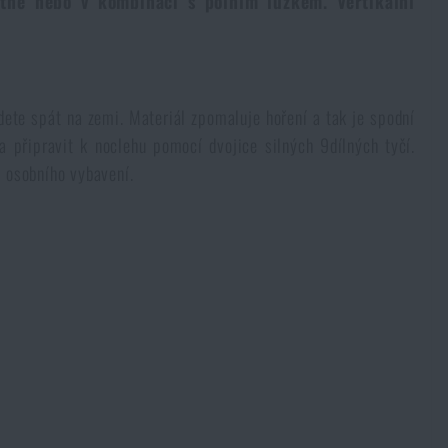
tně nebo v kombinaci s polním lůžkem. Vertikální
udete spát na zemi. Materiál zpomaluje hoření a tak je spodní
a připravit k noclehu pomocí dvojice silných 9dílných tyčí.
í osobního vybavení.