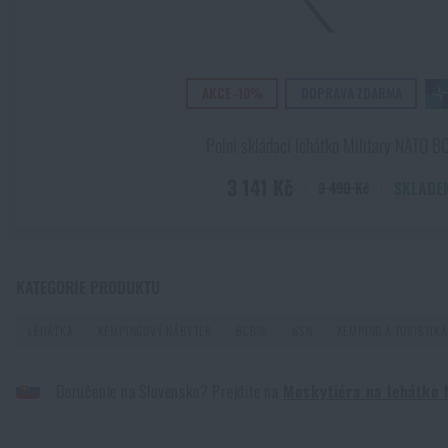
První pomoc v horách a odlehlém terénu: Jak postupovat při
Novinky
PŘEČÍST ČLÁNEK
AKCE -10%
DOPRAVA ZDARMA
Akce a slevy
Jak vybrat hamaku: Kompletní průvodce pro pohodlný spánek
Polní skládací lehátko Military NATO
Výprodej
PŘEČÍST ČLÁNEK
3 141 Kč
SKLADE
3 490 Kč
Značky A-Z
Jak zazimovat outdoorovou výbavu: údržba a skladování, aby 
PŘEČÍST ČLÁNEK
KATEGORIE PRODUKTU
Všechny produkty
LEHÁTKA
KEMPINGOVÝ NÁBYTEK
BCB®
NSN
KEMPING A TURISTIKA
Orientace v přírodě: kompletní průvodce od GPS po kompas
Doručenie na Slovensko? Prejdite na
Moskytiéra na lehátk
PŘEČÍST ČLÁNEK