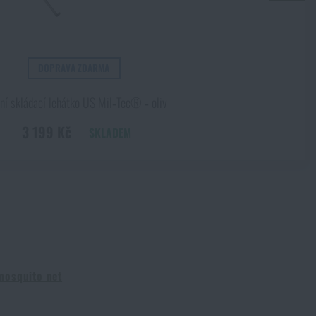
DOPRAVA ZDARMA
ní skládací lehátko US Mil‑Tec® ‑ oliv
3 199 Kč
SKLADEM
mosquito net