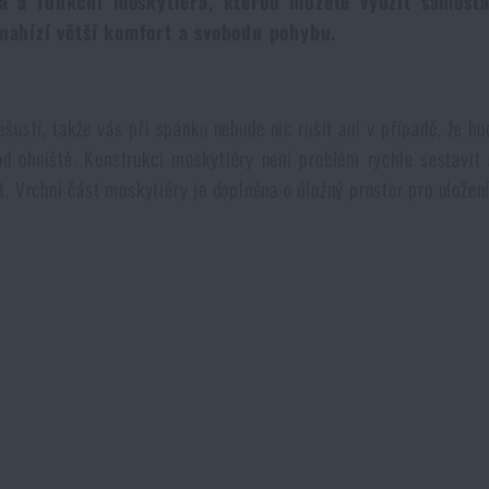
á a funkční moskytiéra, kterou můžete využít samosta
nabízí větší komfort a svobodu pohybu.
šustí, takže vás při spánku nebude nic rušit ani v případě, že b
 od ohniště. Konstrukci moskytiéry není problém rychle sestavit 
. Vrchní část moskytiéry je doplněna o úložný prostor pro uložen