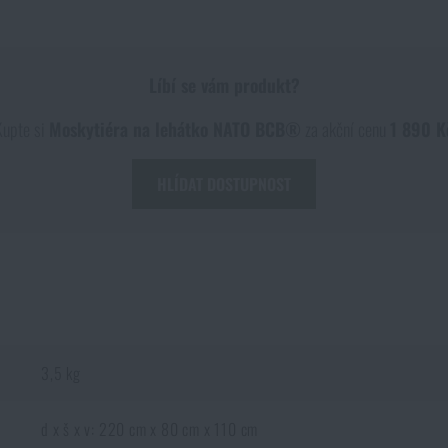
Líbí se vám produkt?
Kupte si
Moskytiéra na lehátko NATO BCB®
za akční cenu
1 890 K
HLÍDAT DOSTUPNOST
3,5 kg
d x š x v: 220 cm x 80 cm x 110 cm