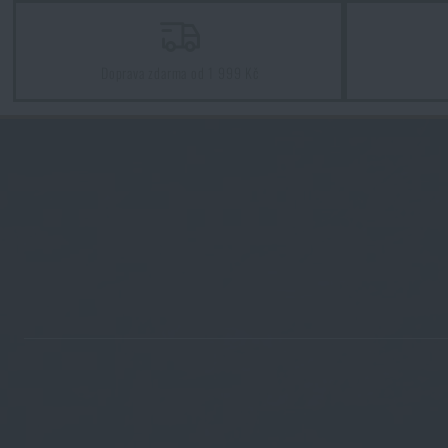
Vyberte si správnou karimatku: Jaké typy existují a kterou zvo
PŘEČÍST ČLÁNEK
Doprava zdarma od 1 999 Kč
5 vrstev funkčního oblečení do extrémních podmínek. Víte, j
PŘEČÍST ČLÁNEK
7 věcí, které by při podzimní túře neměly chybět ve vašem ba
PŘEČÍST ČLÁNEK
Vše, co jste potřebovali vědět o křesadlech
PŘEČÍST ČLÁNEK