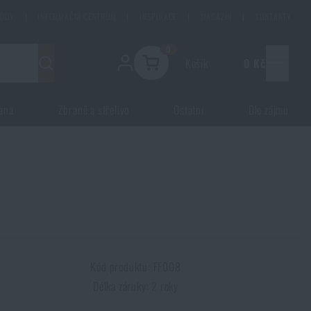
HODY
|
INFORMAČNÍ CENTRUM
|
INSPIRACE
|
MAGAZÍN
|
KONTAKTY
0
Košík
0 Kč
Menu
ana
Zbraně a střelivo
Ostatní
Dle zájmu
Kód produktu: FF008
Délka záruky: 2 roky