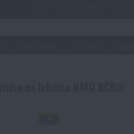
PRODEJNY
|
SLUŽBY
|
STAV OBJEDNÁVKY
|
SLEVY A VÝ
oj
Potřeby pro střelce
Nože a nářadí
Sebeobr
tiéra na lehátko NATO BCB®