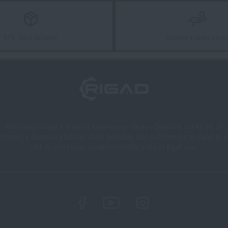
lit?
97% zboží skladem
Garance vrácení peně
ak je nejlépe nakombinovat?
tohu
Naši zákazníci mají k dispozici kamennou prodejnu v Semilech, cca 40 km od
Liberce, v Olomouci a Ostravě. Zboží dodáváme také na Slovensko na Rigad.sk a
také do celé Evropy a prakticky celého světa na Rigad.com.