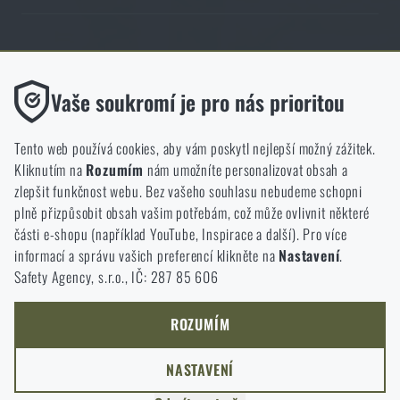
Obchod Rigad.cz získal díky spokojenosti ověřených zákazníků prestižní
certifikát Zlaté Ověřeno zákazníky.
Funkční
Vaše soukromí je pro nás prioritou
Bez nich by náš web vůbec nefungoval. U těchto cookies není
možné zakázat jejich ukládání.
Tento web používá cookies, aby vám poskytl nejlepší možný zážitek.
Kliknutím na
Rozumím
nám umožníte personalizovat obsah a
Analytické
zlepšit funkčnost webu. Bez vašeho souhlasu nebudeme schopni
NCAGE 828DG
Do těchto cookies se anonymně ukládá, jakým způsobem
plně přizpůsobit obsah vašim potřebám, což může ovlivnit některé
procházíte a používáte náš web. Pomáhají nám lépe chápat, co
části e-shopu (například YouTube, Inspirace a další). Pro více
se našim zákazníkům líbí a kterým směrem se máme ubírat.
informací a správu vašich preferencí klikněte na
Nastavení
.
Safety Agency, s.r.o., IČ: 287 85 606
Marketingové
Tyto cookies nám pomáhají optimalizovat reklamu směřující na
náš e-shop, aby byla co nejvíce efektivní a náš obchod se mohl
ROZUMÍM
neustále rozvíjet a zlepšovat.
NASTAVENÍ
Personalizované