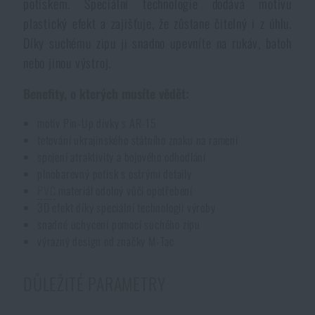
potiskem. Speciální technologie dodává motivu
Voděodolné zápisníky
Výprodej
plastický efekt a zajišťuje, že zůstane čitelný i z úhlu.
Díky suchému zipu ji snadno upevníte na rukáv, batoh
Ochrana před komáry a hmyzem
Značky A-Z
nebo jinou výstroj.
Benefity, o kterých musíte vědět:
Ohřívače nohou, rukou a těla
Všechny produkty
motiv Pin-Up dívky s AR-15
tetování ukrajinského státního znaku na rameni
Opravné sady a fixační pásky
spojení atraktivity a bojového odhodlání
plnobarevný potisk s ostrými detaily
PVC
materiál odolný vůči opotřebení
Potřeby pro vodáky
3D efekt díky speciální technologii výroby
snadné uchycení pomocí suchého zipu
Zdraví, ochrana
výrazný design od značky M-Tac
DŮLEŽITÉ PARAMETRY
Novinky
DOSTUPNOST NA PRODEJNÁCH