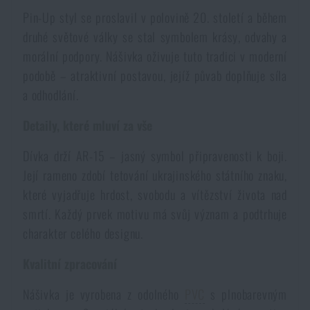
Dámské oblečení
Elektronika a příslušenství pro mobily
Beranidla, páčidla
Vybíjecí zařízení
Pin-Up styl se proslavil v polovině 20. století a během
druhé světové války se stal symbolem krásy, odvahy a
morální podpory. Nášivka oživuje tuto tradici v moderní
Dětské oblečení
Hodinky
Výstroj pro psy
Rychlonabíječe zásobníků
podobě – atraktivní postavou, jejíž půvab doplňuje síla
a odhodlání.
Údržba oblečení
Pouzdra
Novinky
Novinky
Detaily, které mluví za vše
Vojenské nášivky a znaky
Paracord
Dívka drží AR-15 – jasný symbol připravenosti k boji.
Akce a slevy
Akce a slevy
Její rameno zdobí tetování ukrajinského státního znaku,
Vesty
Peněženky
které vyjadřuje hrdost, svobodu a vítězství života nad
Výprodej
Výprodej
smrtí. Každý prvek motivu má svůj význam a podtrhuje
charakter celého designu.
Ručníky, osušky
Značky A-Z
Značky A-Z
Novinky
Kvalitní zpracování
Solární sprchy
Všechny produkty
Všechny produkty
Akce a slevy
Nášivka je vyrobena z odolného
PVC
s plnobarevným