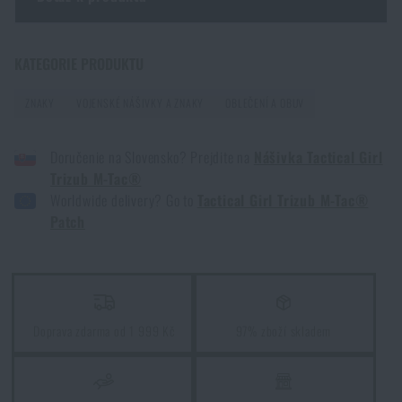
skladem na e-shopu a je skladem na nějaké prodejně, si můžete objednat s
Jak se oblékat na jaře?
doručením k Vám domů.
Opět je ale nutné počítat s delší dobou
PŘEČÍST ČLÁNEK
doručení
.
Zadejte Vaše jméno *
Zadejte Váš e-mail *
KATEGORIE PRODUKTU
ZNAKY
VOJENSKÉ NÁŠIVKY A ZNAKY
OBLEČENÍ A OBUV
Doručenie na Slovensko? Prejdite na
Nášivka Tactical Girl
Trizub M-Tac®
Worldwide delivery? Go to
Tactical Girl Trizub M-Tac®
Souhlasím s
obchodními podmínkami
Patch
ODESLAT DOTAZ
Doprava zdarma od 1 999 Kč
97% zboží skladem