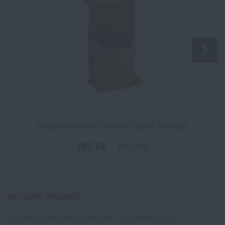
Povrchové úpravy nožů: přehled technologií, které
ODESLAT DOTAZ
chrání čepel i její vzhled
PŘEČÍST ČLÁNEK
Líbí se vám produkt?
Kupte si
Pouzdro Tasmanian Tiger® Base
První pomoc v horách a odlehlém terénu: Jak
postupovat při zranění mimo dosah záchranářů
Medic MK II
za akční cenu
1 159 Kč
PŘEČÍST ČLÁNEK
PŘIDAT DO KOŠÍKU
Pouzdro na škrtidlo Tasmanian Tiger® Tourniquet
Jak vybrat hamaku: Kompletní průvodce pro
299 Kč
SKLADEM
pohodlný spánek v přírodě
PŘEČÍST ČLÁNEK
KATEGORIE PRODUKTU
Jak zazimovat outdoorovou výbavu: údržba a
POUZDRA NA ZDRAVOTNICKÉ VYBAVENÍ
TASMANIAN TIGER®
skladování, aby vydržela víc než jednu sezónu