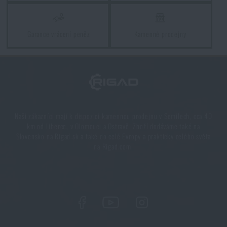
Garance vrácení peněz
Kamenné prodejny
5 vrstev funkčního oblečení do extrémních
podmínek. Víte, jak je nejlépe nakombinovat?
PŘEČÍST ČLÁNEK
7 věcí, které by při podzimní túře neměly chybět ve
Naši zákazníci mají k dispozici kamennou prodejnu v Semilech, cca 40
vašem batohu
km od Liberce, v Olomouci a Ostravě. Zboží dodáváme také na
PŘEČÍST ČLÁNEK
Slovensko na Rigad.sk a také do celé Evropy a prakticky celého světa
na Rigad.com.
Líbí se vám produkt?
Kupte si
Pouzdro Tasmanian Tiger® Base
Medic MK II
za akční cenu
1 159 Kč