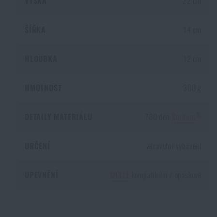
VÝŠKA
22 cm
Akce a slevy
ŠÍŘKA
14 cm
Výprodej
HLOUBKA
12 cm
Značky A-Z
HMOTNOST
300 g
Všechny produkty
®
DETAILY MATERIÁLU
700 den
Cordura
URČENÍ
zdravotní vybavení
UPEVNĚNÍ
MOLLE
kompatibilní / opaskové