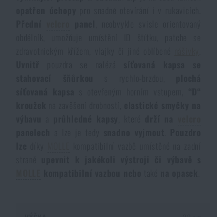
Voděodolné zápisníky
opatřen úchopy
pro snadné otevírání i v rukavicích.
Výprodej
Přední
velcro
panel
, neobvykle svisle orientovaný
obdélník, umožňuje umístění ID štítku, patche se
Ochrana před komáry a hmyzem
Značky A-Z
zdravotnickým křížem, vlajky či jiné oblíbené
nášivky
.
Uvnitř
pouzdra se nalézá
síťovaná kapsa se
Ohřívače nohou, rukou a těla
Všechny produkty
stahovací šňůrkou
s rychlo-brzdou,
plochá
síťovaná kapsa
s otevřeným horním vstupem,
“D“
Opravné sady a fixační pásky
kroužek
na zavěšení drobností,
elastické smyčky na
výbavu
a
průhledné kapsy
, které
drží na
velcro
panelech
a lze je tedy
snadno vyjmout
.
Pouzdro
Potřeby pro vodáky
lze
díky
MOLLE
kompatibilní vazbě umístěné na zadní
straně
upevnit k jakékoli výstroji či výbavě s
Zdraví, ochrana
MOLLE
kompatibilní vazbou nebo
také
na opasek
.
Novinky