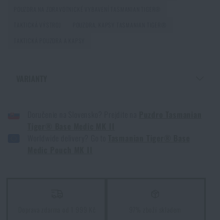
POUZDRA NA ZDRAVOTNICKÉ VYBAVENÍ TASMANIAN TIGER®
PŘEČÍST ČLÁNEK
TAKTICKÁ VÝSTROJ
POUZDRA, KAPSY TASMANIAN TIGER®
TAKTICKÁ POUZDRA A KAPSY
Orientace v přírodě: kompletní průvodce od GPS po
kompas
VARIANTY
PŘEČÍST ČLÁNEK
POUZDRO TASMANIAN TIGER® BASE MEDIC MK II - COYOTE
Doručenie na Slovensko? Prejdite na
Puzdro Tasmanian
POUZDRO TASMANIAN TIGER® BASE MEDIC MK II - ČERNÁ
Survival vs. bushcraft: Jaký nůž si vybrat do
Tiger® Base Medic MK II
přírody?
POUZDRO TASMANIAN TIGER® BASE MEDIC MK II - KHAKI
Worldwide delivery? Go to
Tasmanian Tiger® Base
POUZDRO TASMANIAN TIGER® BASE MEDIC MK II - OLIVE GREEN
PŘEČÍST ČLÁNEK
Medic Pouch MK II
Vyberte si správnou karimatku: Jaké typy existují a
kterou zvolit?
Doprava zdarma od 1 999 Kč
97% zboží skladem
PŘEČÍST ČLÁNEK