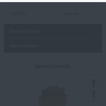
HMOTNOST
250 g
Podobným způsob to funguje i
opačným směrem
. Zboží, které není
skladem na e-shopu a je skladem na nějaké prodejně, si můžete objednat s
MATERIÁL
Cordura®
doručením k Vám domů.
Opět je ale nutné počítat s delší dobou
doručení
.
Související články
Dotaz k produktu
Jarní novinky na Rigad: lehčí výbava, více pohybu
PŘEČÍST ČLÁNEK
Zadejte Vaše jméno *
Zadejte Váš e-mail *
Související produkty
KPZ: co by měla obsahovat a jak vybrat moderní
krabičku poslední záchrany
PŘEČÍST ČLÁNEK
Souhlasím s
obchodními podmínkami