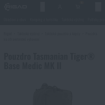
0
Menu
Oblečení a obuv
Kemping a turistika
Taktická výstroj
Potřeby pro
Oblečení a obuv
Rigad
Taktická výstroj
Taktická pouzdra a kapsy
Pouzdra
Oblečení a obuv
Kemping a turistika
na zdravotnické vybavení
Obuv
Kemping a turistika
Taktická výstroj
Pouzdro Tasmanian Tiger®
Base Medic MK II
Bundy
Batohy
Taktická výstroj
Potřeby pro střelce
Blůzy
Tašky, brašny, kufry, ledvinky
Nosiče plátů a příslušenství
Potřeby pro střelce
Nože a nářadí
Kalhoty
Spaní v přírodě
Nosné postroje
Střelecké brýle
Nože a nářadí
Sebeobrana