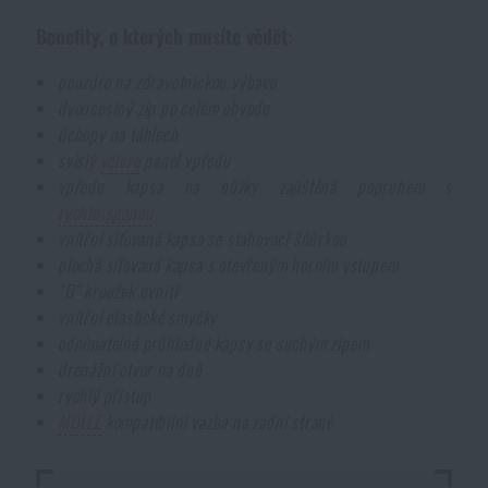
Benefity, o kterých musíte vědět:
pouzdro na zdravotnickou výbavu
dvoucestný zip po celém obvodu
úchopy na táhlech
svislý
velcro
panel vpředu
vpředu kapsa na nůžky zajištěná popruhem s
rychlo-sponou
vnitřní síťovaná kapsa se stahovací šňůrkou
plochá síťovaná kapsa s otevřeným horním vstupem
“D“ kroužek uvnitř
vnitřní elastické smyčky
odnímatelné průhledné kapsy se suchým zipem
drenážní otvor na dně
rychlý přístup
MOLLE
kompatibilní vazba na zadní straně