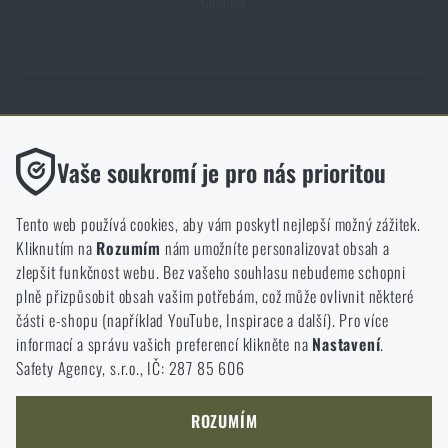
Cookies
Obchod Rigad.cz získal díky spokojenosti ověřených zákazníků prestižní
certifikát Zlaté Ověřeno zákazníky.
Funkční
Vaše soukromí je pro nás prioritou
Bez nich by náš web vůbec nefungoval. U těchto cookies není
možné zakázat jejich ukládání.
Tento web používá cookies, aby vám poskytl nejlepší možný zážitek.
Kliknutím na
Rozumím
nám umožníte personalizovat obsah a
Analytické
zlepšit funkčnost webu. Bez vašeho souhlasu nebudeme schopni
NCAGE 828DG
Do těchto cookies se anonymně ukládá, jakým způsobem
plně přizpůsobit obsah vašim potřebám, což může ovlivnit některé
procházíte a používáte náš web. Pomáhají nám lépe chápat, co
části e-shopu (například YouTube, Inspirace a další). Pro více
se našim zákazníkům líbí a kterým směrem se máme ubírat.
informací a správu vašich preferencí klikněte na
Nastavení
.
Safety Agency, s.r.o., IČ: 287 85 606
Marketingové
Tyto cookies nám pomáhají optimalizovat reklamu směřující na
náš e-shop, aby byla co nejvíce efektivní a náš obchod se mohl
ROZUMÍM
neustále rozvíjet a zlepšovat.