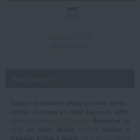
Dámské oblečení
Elektronika a příslušenství pro mobily
Beranidla, páčidla
Vybíjecí zařízení
Dětské oblečení
Hodinky
Výstroj pro psy
Rychlonabíječe zásobníků
Kód produktu: 7777-040
Údržba oblečení
Délka záruky: 2 roky
Pouzdra
Novinky
Novinky
Vojenské nášivky a znaky
Paracord
Akce a slevy
Akce a slevy
Popis a parametry
Vesty
Peněženky
Výprodej
Výprodej
Pouzdro na zdravotní výbavu pro první pomoc s
Ručníky, osušky
Značky A-Z
Značky A-Z
Novinky
rychlým přístupem a
s
vnější kapsou na nůžky
,
zajištěnou popruhem s
rychlo-sponou
.
Dvoucestný zip
Solární sprchy
Všechny produkty
Všechny produkty
téměř
po celém obvodu
umožňuje
přehled a
Akce a slevy
vynikající přístup k obsahu
. Zip je na obou táhlech