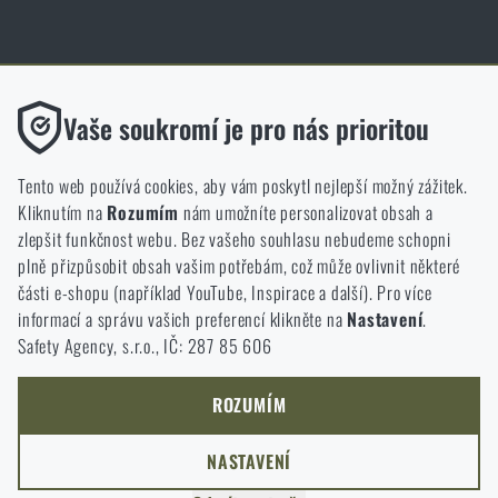
Obchod Rigad.cz získal díky spokojenosti ověřených zákazníků prestižní
certifikát Zlaté Ověřeno zákazníky.
Funkční
Vaše soukromí je pro nás prioritou
Bez nich by náš web vůbec nefungoval. U těchto cookies není
možné zakázat jejich ukládání.
Tento web používá cookies, aby vám poskytl nejlepší možný zážitek.
Kliknutím na
Rozumím
nám umožníte personalizovat obsah a
Analytické
zlepšit funkčnost webu. Bez vašeho souhlasu nebudeme schopni
NCAGE 828DG
Do těchto cookies se anonymně ukládá, jakým způsobem
plně přizpůsobit obsah vašim potřebám, což může ovlivnit některé
procházíte a používáte náš web. Pomáhají nám lépe chápat, co
části e-shopu (například YouTube, Inspirace a další). Pro více
se našim zákazníkům líbí a kterým směrem se máme ubírat.
informací a správu vašich preferencí klikněte na
Nastavení
.
Safety Agency, s.r.o., IČ: 287 85 606
Marketingové
Tyto cookies nám pomáhají optimalizovat reklamu směřující na
náš e-shop, aby byla co nejvíce efektivní a náš obchod se mohl
ROZUMÍM
neustále rozvíjet a zlepšovat.
NASTAVENÍ
Personalizované