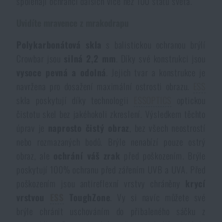
spoléhají ochránci dalších více než 100 států světa.
Akce a slevy
Uvidíte mravence z mrakodrapu
Polykarbonátová skla
s balistickou ochranou brýlí
Výprodej
Crowbar jsou
silná 2,2 mm
. Díky své konstrukci jsou
vysoce pevná a odolná
. Jejich tvar a konstrukce je
Značky A-Z
navržena pro dosažení maximální ostrosti obrazu.
ESS
skla poskytují díky technologii
ESSOPTICS
optickou
Všechny produkty
čistotu skel bez jakéhokoli zkreslení. Výsledkem těchto
úprav je
naprosto čistý obraz
, bez všech neostrostí
nebo rozmazaných bodů. Brýle nenabízí pouze ostrý
obraz, ale
ochrání váš zrak
před poškozením. Brýle
poskytují 100% ochranu před zářením UVB a UVA. Před
poškozením jsou antireflexní vrstvy chráněny
krycí
vrstvou
ESS
ToughZone
. Vy si navíc můžete své
brýle chránit uschováním do přibaleného sáčku z