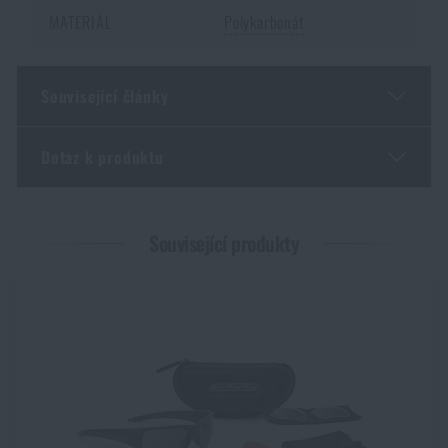
MATERIÁL
Polykarbonát
Související články
Dotaz k produktu
Jarní novinky na Rigad: lehčí výbava, více pohybu
PŘEČÍST ČLÁNEK
Zadejte Vaše jméno *
Zadejte Váš e-mail *
Související produkty
KPZ: co by měla obsahovat a jak vybrat moderní
krabičku poslední záchrany
PŘEČÍST ČLÁNEK
Souhlasím s
obchodními podmínkami
Povrchové úpravy nožů: přehled technologií, které
ODESLAT DOTAZ