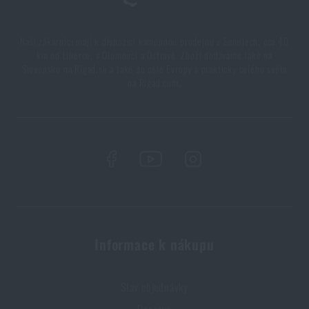
5 vrstev funkčního oblečení do extrémních
podmínek. Víte, jak je nejlépe nakombinovat?
Naši zákazníci mají k dispozici kamennou prodejnu v Semilech, cca 40
km od Liberce, v Olomouci a Ostravě. Zboží dodáváme také na
PŘEČÍST ČLÁNEK
Slovensko na Rigad.sk a také do celé Evropy a prakticky celého světa
na Rigad.com.
7 věcí, které by při podzimní túře neměly chybět ve
vašem batohu
PŘEČÍST ČLÁNEK
Líbí se vám produkt?
Informace k nákupu
Kupte si
Sluneční brýle ESS® Crowbar™ -
kouřová skla
za akční cenu
3 690 Kč
Stav objednávky
PŘIDAT DO KOŠÍKU
Doprava