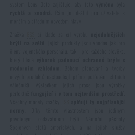
systém Lens Gate zajišťuje, aby tato
výměna
byla
Voděodolné zápisníky
Výprodej
rychlá a snadná
. Rám je ideální pro uživatele s
menším a středním obvodem hlavy.
Ochrana před komáry a hmyzem
Značky A-Z
Značka
ESS
si klade za cíl výrobu
nejodolnějších
brýlí na světě
. Jejich produkty jsou vhodné jak pro
Ohřívače nohou, rukou a těla
Všechny produkty
členy vojenského personálu, tak i pro každého člověka,
který hledá
výborně padnoucí ochranné brýle s
Opravné sady a fixační pásky
moderním vzhledem
. Během plánování a tvorby
nových produktů naslouchají přímo potřebám elitních
Potřeby pro vodáky
válečníků. Výsledkem jejich práce jsou výrobky
perfektně
fungující i v tom nejtvrdším prostředí
.
Všechny modely značky
ESS
splňují ty nejpřísnější
Zdraví, ochrana
normy
. Díky těmto vlastnostem jsou jediným
povoleným dodavatelem brýlí Námořní pěchoty
Novinky
Spojených států amerických, a na jejich služby