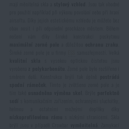
mají měnitelná skla a
stylový vzhled
. Jsou tak vhodné
Dámské oblečení
Elektronika a příslušenství pro mobily
Beranidla, páčidla
Vybíjecí zařízení
pro použití například při výkonu povolání nebo při hraní
airsoftu. Díky jejich estetickému vzhledu je můžete bez
Dětské oblečení
Hodinky
Výstroj pro psy
Rychlonabíječe zásobníků
obav nosit i při odpolední procházce městem. Během
nošení vám díky široké konstrukci poskytnou
Údržba oblečení
Pouzdra
maximální zorné pole
a důležitou
ochranu zraku
.
Novinky
Novinky
Široké zorné pole je u firmy
ESS
samozřejmostí. Velká
kvalitní skla
s vysokou optickou čistotou jsou
Vojenské nášivky a znaky
Paracord
Akce a slevy
Akce a slevy
vyrobena
z polykarbonátu
. Zorné pole bylo rozšířeno i
směrem dolů. Konstrukce brýlí tak úplně
postrádá
Vesty
Peněženky
Výprodej
Výprodej
spodní rámeček
. Tímto je zvětšeno zorné pole a je
tím také
usnadněna výměna skel
. Brýle
perfektně
Ručníky, osušky
Značky A-Z
Značky A-Z
sedí
s komunikačním zařízením, ochrannými sluchátky,
Novinky
helmou a ostatními možnými doplňky díky
Solární sprchy
nízkoprofilovému rámu
s nízkými stranicemi. Skla
Všechny produkty
Všechny produkty
Akce a slevy
brýlí jsou v případě Crowbar
vyměnitelná
. Zamykací