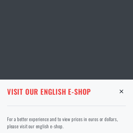
STRÁNKA V DANÉM JAZYCE NEEXISTUJE
VISIT OUR ENGLISH E-SHOP
ODEBRANÉ ZBOŽÍ Z KOŠÍKU
Pokračováním potvrzuji, že jsem starší 18 let
Ve vámi vybraném jazyce stránka neexistuje. Můžete tedy zůstat
For a better experience and to view prices in euros or dollars,
zde, nebo přejít na hlavní stránku cílového jazyka. Jakou možnost
please visit our english e-shop.
si vyberete?