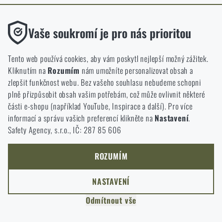
ODEJÍT
Funkční
ROZUMÍM, POKRAČOVAT
Vaše soukromí je pro nás prioritou
PŘEJÍT DO KOŠÍKU
GO TO RIGAD.COM
Bez nich by náš web vůbec nefungoval. U těchto cookies není
PŘEJDU NA HLAVNÍ STRÁNKU
možné zakázat jejich ukládání.
Tento web používá cookies, aby vám poskytl nejlepší možný zážitek.
I WILL STAY HERE
Kliknutím na
Rozumím
nám umožníte personalizovat obsah a
ZŮSTANU TADY
Analytické
zlepšit funkčnost webu. Bez vašeho souhlasu nebudeme schopni
Do těchto cookies se anonymně ukládá, jakým způsobem
plně přizpůsobit obsah vašim potřebám, což může ovlivnit některé
procházíte a používáte náš web. Pomáhají nám lépe chápat, co
části e-shopu (například YouTube, Inspirace a další). Pro více
se našim zákazníkům líbí a kterým směrem se máme ubírat.
informací a správu vašich preferencí klikněte na
Nastavení
.
Safety Agency, s.r.o., IČ: 287 85 606
Marketingové
Tyto cookies nám pomáhají optimalizovat reklamu směřující na
náš e-shop, aby byla co nejvíce efektivní a náš obchod se mohl
ROZUMÍM
neustále rozvíjet a zlepšovat.
NASTAVENÍ
Personalizované
Odmítnout vše
Díky těmto cookies dokážeme reklamu personalizovat a nabízet
vám skutečně jen ty produkty, o které můžete mít zájem.