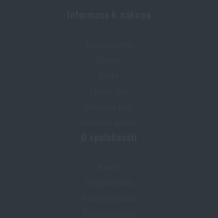
Informace k nákupu
Líbí se vám produkt?
Stav objednávky
Kupte si
Spací pytel Brenta Carinthia®
od
5
Doprava
290 Kč
Platba
PŘIDAT DO KOŠÍKU
Výměna zboží
Reklamace zboží
Informační centrum
O společnosti
Kariéra
Prodejna Semily
Prodejna Olomouc
Prodejna Ostrava