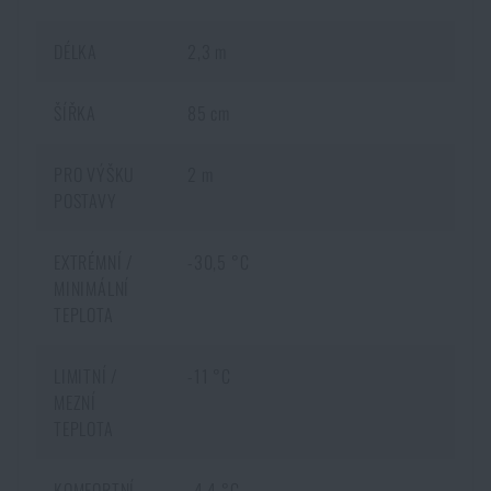
DÉLKA
2,3 m
ŠÍŘKA
85 cm
PRO VÝŠKU
2 m
POSTAVY
EXTRÉMNÍ /
-30,5 °C
MINIMÁLNÍ
TEPLOTA
LIMITNÍ /
-11 °C
MEZNÍ
TEPLOTA
KOMFORTNÍ
-4,4 °C