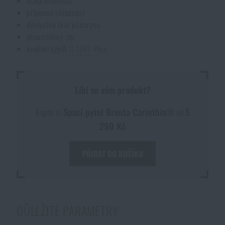
nízká hmotnost
příjemná skladnost
Akce a slevy
důmyslný tvar půdorysu
obousměrný zip
Výprodej
kvalitní výplň
G-LOFT
Plus
Značky A-Z
Líbí se vám produkt?
Všechny produkty
Kupte si
Spací pytel Brenta Carinthia®
od
5
290 Kč
PŘIDAT DO KOŠÍKU
DŮLEŽITÉ PARAMETRY