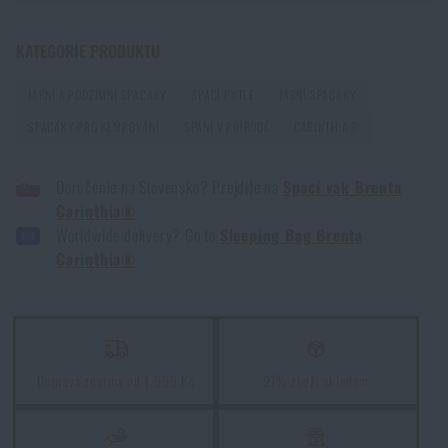
Jak vybrat hamaku: Kompletní průvodce pro
pohodlný spánek v přírodě
KATEGORIE PRODUKTU
PŘEČÍST ČLÁNEK
JARNÍ A PODZIMNÍ SPACÁKY
SPACÍ PYTLE
JARNÍ SPACÁKY
SPACÁKY PRO KEMPOVÁNÍ
SPANÍ V PŘÍRODĚ
CARINTHIA®
Jak zazimovat outdoorovou výbavu: údržba a
skladování, aby vydržela víc než jednu sezónu
Doručenie na Slovensko? Prejdite na
Spací vak Brenta
PŘEČÍST ČLÁNEK
Carinthia®
Worldwide delivery? Go to
Sleeping Bag Brenta
Carinthia®
Orientace v přírodě: kompletní průvodce od GPS po
kompas
PŘEČÍST ČLÁNEK
Doprava zdarma od 1 999 Kč
97% zboží skladem
Vyberte si správnou karimatku: Jaké typy existují a
kterou zvolit?