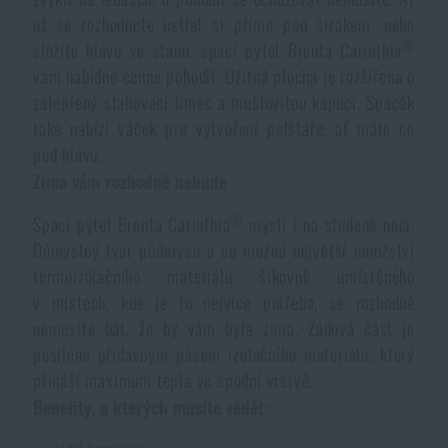
Voděodolné zápisníky
už se rozhodnete ustlat si přímo pod širákem, nebo
Výprodej
®
složíte hlavu ve stanu, spací pytel Brenta Carinthia
vám nabídne cenné pohodlí. Užitná plocha je rozšířena o
Ochrana před komáry a hmyzem
Značky A-Z
zateplený stahovací límec a mušlovitou kapuci. Spacák
také nabízí váček pro vytvoření polštáře, ať máte co
Ohřívače nohou, rukou a těla
Všechny produkty
pod hlavu.
Zima vám rozhodně nebude
Opravné sady a fixační pásky
®
Spací pytel Brenta Carinthia
myslí i na studené noci.
Důmyslný tvar půdorysu a co možná největší množství
termoizolačního materiálu šikovně umístěného
Potřeby pro vodáky
v místech, kde je to nejvíce potřeba, se rozhodně
nemusíte bát, že by vám byla zima. Zádová část je
Zdraví, ochrana
posílena přídavným pásem izolačního materiálu, který
přináší maximum tepla ve spodní vrstvě.
Benefity, o kterých musíte vědět:
Novinky