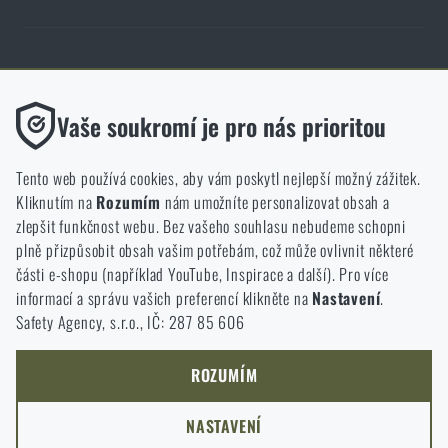
Obchod Rigad.cz získal díky spokojenosti ověřených zákazníků prestižní
certifikát Zlaté Ověřeno zákazníky.
Funkční
Vaše soukromí je pro nás prioritou
Bez nich by náš web vůbec nefungoval. U těchto cookies není
možné zakázat jejich ukládání.
Tento web používá cookies, aby vám poskytl nejlepší možný zážitek.
Kliknutím na
Rozumím
nám umožníte personalizovat obsah a
Analytické
zlepšit funkčnost webu. Bez vašeho souhlasu nebudeme schopni
NCAGE 828DG
Do těchto cookies se anonymně ukládá, jakým způsobem
plně přizpůsobit obsah vašim potřebám, což může ovlivnit některé
procházíte a používáte náš web. Pomáhají nám lépe chápat, co
části e-shopu (například YouTube, Inspirace a další). Pro více
se našim zákazníkům líbí a kterým směrem se máme ubírat.
informací a správu vašich preferencí klikněte na
Nastavení
.
Safety Agency, s.r.o., IČ: 287 85 606
Marketingové
Tyto cookies nám pomáhají optimalizovat reklamu směřující na
náš e-shop, aby byla co nejvíce efektivní a náš obchod se mohl
ROZUMÍM
neustále rozvíjet a zlepšovat.
NASTAVENÍ
Personalizované