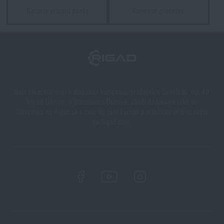
Garance vrácení peněz
Kamenné prodejny
PŘEČÍST ČLÁNEK
5 vrstev funkčního oblečení do extrémních
podmínek. Víte, jak je nejlépe nakombinovat?
PŘEČÍST ČLÁNEK
Naši zákazníci mají k dispozici kamennou prodejnu v Semilech, cca 40
km od Liberce, v Olomouci a Ostravě. Zboží dodáváme také na
Slovensko na Rigad.sk a také do celé Evropy a prakticky celého světa
na Rigad.com.
7 věcí, které by při podzimní túře neměly chybět ve
vašem batohu
PŘEČÍST ČLÁNEK
Vše, co jste potřebovali vědět o křesadlech
PŘEČÍST ČLÁNEK