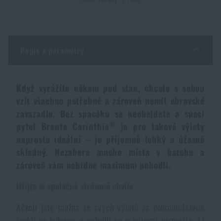
Dámské oblečení
Elektronika a příslušenství pro mobily
Beranidla, páčidla
Vybíjecí zařízení
Dětské oblečení
Hodinky
Výstroj pro psy
Rychlonabíječe zásobníků
Popis a parametry
Údržba oblečení
Pouzdra
Novinky
Novinky
Když vyrážíte někam pod stan, chcete s sebou
vzít všechno potřebné a zároveň nemít obrovské
Vojenské nášivky a znaky
Paracord
Akce a slevy
Akce a slevy
zavazadlo. Bez spacáku se neobejdete a spací
®
pytel Brenta Carinthia
je pro takové výlety
Vesty
Peněženky
naprosto ideální – je příjemně lehký a úžasně
Výprodej
Výprodej
skladný. Nezabere mnoho místa v batohu a
zároveň vám nabídne maximum pohodlí.
Ručníky, osušky
Značky A-Z
Značky A-Z
Novinky
Užijte si společně strávené chvíle
Solární sprchy
Všechny produkty
Všechny produkty
Akce a slevy
Ačkoli jste možná ze svých výletů za dobrodružstvím
zvyklí na ledasco, o pohodlí se ochuzovat nemusíte. Ať