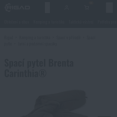
0
Menu
Oblečení a obuv
Kemping a turistika
Taktická výstroj
Potřeby pro
Oblečení a obuv
Rigad
Kemping a turistika
Spaní v přírodě
Spací
Oblečení a obuv
Kemping a turistika
pytle
Jarní a podzimní spacáky
Obuv
Kemping a turistika
Taktická výstroj
Spací pytel Brenta
Carinthia®
Bundy
Batohy
Taktická výstroj
Potřeby pro střelce
Blůzy
Tašky, brašny, kufry, ledvinky
Nosiče plátů a příslušenství
Potřeby pro střelce
Nože a nářadí
Kalhoty
Spaní v přírodě
Nosné postroje
Střelecké brýle
Nože a nářadí
Sebeobrana