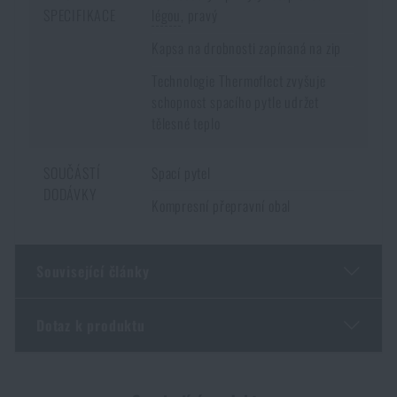
SPECIFIKACE
légou
, pravý
Kapsa na drobnosti zapínaná na zip
Technologie Thermoflect zvyšuje
schopnost spacího pytle udržet
tělesné teplo
SOUČÁSTÍ
Spací pytel
DODÁVKY
Kompresní přepravní obal
Související články
Dotaz k produktu
Jarní novinky na Rigad: lehčí výbava, více pohybu
PŘEČÍST ČLÁNEK
Zadejte Vaše jméno *
Zadejte Váš e-mail *