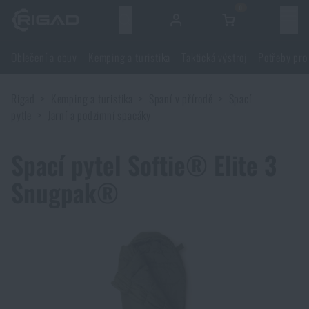
0
Menu
Oblečení a obuv
Kemping a turistika
Taktická výstroj
Potřeby pro
Oblečení a obuv
Rigad
Kemping a turistika
Spaní v přírodě
Spací
Oblečení a obuv
Kemping a turistika
pytle
Jarní a podzimní spacáky
Obuv
Kemping a turistika
Taktická výstroj
Spací pytel Softie® Elite 3
Snugpak®
Bundy
Batohy
Taktická výstroj
Potřeby pro střelce
Blůzy
Tašky, brašny, kufry, ledvinky
Nosiče plátů a příslušenství
Potřeby pro střelce
Nože a nářadí
Kalhoty
Spaní v přírodě
Nosné postroje
Střelecké brýle
Nože a nářadí
Sebeobrana