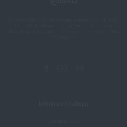
vašem batohu
PŘEČÍST ČLÁNEK
Naši zákazníci mají k dispozici kamennou prodejnu v Semilech, cca 40
km od Liberce, v Olomouci a Ostravě. Zboží dodáváme také na
Slovensko na Rigad.sk a také do celé Evropy a prakticky celého světa
Vše, co jste potřebovali vědět o křesadlech
na Rigad.com.
PŘEČÍST ČLÁNEK
Líbí se vám produkt?
Kupte si
Spací pytel Softie® Elite 3 Snugpak®
za akční cenu
2 890 Kč
Informace k nákupu
HLÍDAT DOSTUPNOST
Stav objednávky