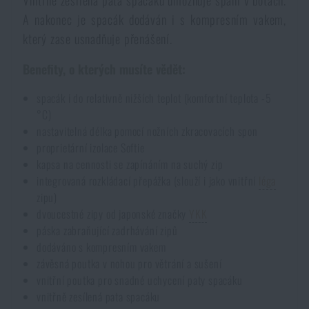
Vnitřně zesílená pata spacáku umožňuje spaní v botách.
A nakonec je spacák dodáván i s kompresním vakem,
Akce a slevy
který zase usnadňuje přenášení.
Výprodej
Benefity, o kterých musíte vědět:
spacák i do relativně nižších teplot (komfortní teplota -5
Značky A-Z
°C)
nastavitelná délka pomocí nožních zkracovacích spon
Všechny produkty
proprietární izolace Softie
kapsa na cennosti se zapínáním na suchý zip
integrovaná rozkládací přepážka (slouží i jako vnitřní
léga
zipu)
dvoucestné zipy od japonské značky
YKK
páska zabraňující zadrhávání zipů
dodáváno s kompresním vakem
závěsná poutka v nohou pro větrání a sušení
vnitřní poutka pro snadné uchycení paty spacáku
vnitřně zesílená pata spacáku