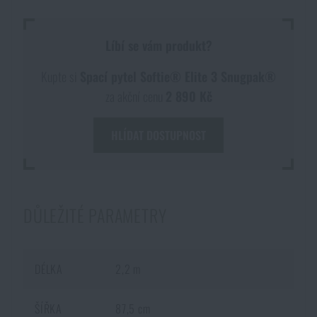
Líbí se vám produkt?
Kupte si
Spací pytel Softie® Elite 3 Snugpak®
za akční cenu
2 890 Kč
HLÍDAT DOSTUPNOST
DŮLEŽITÉ PARAMETRY
DÉLKA
2,2 m
ŠÍŘKA
87,5 cm