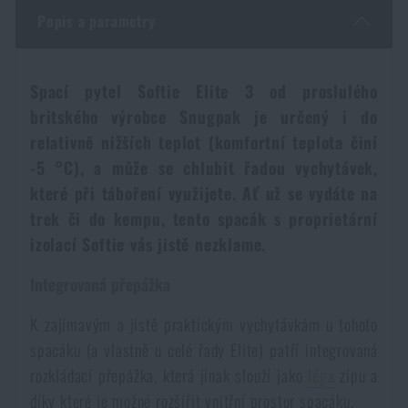
Dámské oblečení
Elektronika a příslušenství pro mobily
Beranidla, páčidla
Popis a parametry
Vybíjecí zařízení
Dětské oblečení
Hodinky
Výstroj pro psy
Rychlonabíječe zásobníků
Spací pytel Softie Elite 3 od proslulého
britského výrobce Snugpak je určený i do
Údržba oblečení
Pouzdra
relativně nižších teplot (komfortní teplota činí
Novinky
Novinky
-5 °C), a může se chlubit řadou vychytávek,
Vojenské nášivky a znaky
které při táboření využijete. Ať už se vydáte na
Paracord
Akce a slevy
Akce a slevy
trek či do kempu, tento spacák s proprietární
izolací Softie vás jistě nezklame.
Vesty
Peněženky
Výprodej
Výprodej
Integrovaná přepážka
Ručníky, osušky
Značky A-Z
Značky A-Z
Novinky
K zajímavým a jistě praktickým vychytávkám u tohoto
spacáku (a vlastně u celé řady Elite) patří integrovaná
Solární sprchy
Všechny produkty
Všechny produkty
rozkládací přepážka, která jinak slouží jako
léga
zipu a
Akce a slevy
díky které je možné rozšířit vnitřní prostor spacáku.