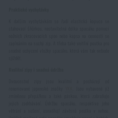
Voděodolné zápisníky
Výprodej
Praktické vychytávky
K dalším vychytávkám se řadí elastická kapuce se
Ochrana před komáry a hmyzem
Značky A-Z
stahovací šňůrkou, nastavitelná délka spacáku pomocí
nožních zkracovacích spon nebo kapsa na cennosti se
Ohřívače nohou, rukou a těla
Všechny produkty
zapínáním na suchý zip. A třeba také vnitřní poutka pro
snadné uchycení vložky spacáku, která vám tak nebude
Opravné sady a fixační pásky
sjíždět.
Kvalitní zipy i snadná údržba
Potřeby pro vodáky
Dvoucestné zipy jsou kvalitní a pocházejí od
renomované japonské značky
YKK
. Jsou vybavené již
Zdraví, ochrana
zmíněnou přepážkou a také páskou, která zabraňuje
jejich zadrhávání. Údržbu spacáku, respektive jeho
Novinky
větrání a sušení, usnadňují závěsná poutka v nohou.