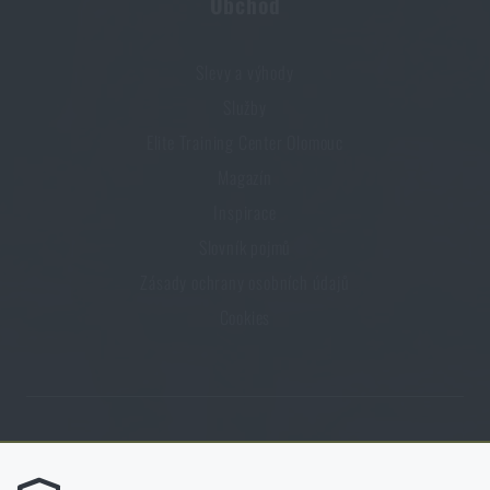
Obchod
Slevy a výhody
Služby
Elite Training Center Olomouc
Magazín
Inspirace
Slovník pojmů
Zásady ochrany osobních údajů
Cookies
Obchod Rigad.cz získal díky spokojenosti ověřených zákazníků prestižní
certifikát Zlaté Ověřeno zákazníky.