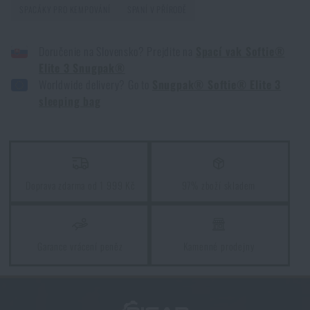
SPACÁKY PRO KEMPOVÁNÍ
SPANÍ V PŘÍRODĚ
Orientace v přírodě: kompletní průvodce od GPS po
kompas
Doručenie na Slovensko? Prejdite na
Spací vak Softie®
PŘEČÍST ČLÁNEK
Elite 3 Snugpak®
Worldwide delivery? Go to
Snugpak® Softie® Elite 3
sleeping bag
Vyberte si správnou karimatku: Jaké typy existují a
kterou zvolit?
PŘEČÍST ČLÁNEK
Doprava zdarma od 1 999 Kč
97% zboží skladem
5 vrstev funkčního oblečení do extrémních
podmínek. Víte, jak je nejlépe nakombinovat?
Garance vrácení peněz
Kamenné prodejny
PŘEČÍST ČLÁNEK
7 věcí, které by při podzimní túře neměly chybět ve