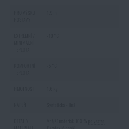
PRO VÝŠKU
1,9 m
POSTAVY
EXTRÉMNÍ /
-10 °C
MINIMÁLNÍ
TEPLOTA
KOMFORTNÍ
-5 °C
TEPLOTA
HMOTNOST
1,6 kg
NÁPLŇ
Syntetická - jiná
DOSTUPNOST NA PRODEJNÁCH
DETAILY
Vnější materiál: 100 %
polyester
MATERIÁLU
Paratex Micro
®