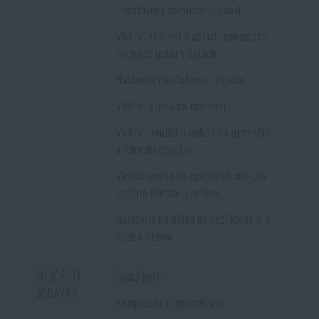
doručení
.
- vestavěný rozšiřovací panel
Vnitřní zesílení v oblasti nohou pro
možnost spaní v botách
Nastavitelná stahovací kapuce
Vnitřní kapsa na cennosti
Vnitřní poutka u nohou na upevnění
vložky do spacáku
Vnější závěsy na spodní straně pro
snadné větrání a sušení
Nastavitelná délka pomocí karabin a
oček u nohou
SOUČÁSTÍ
Spací pytel
DODÁVKY
Kompresní přepravní vak