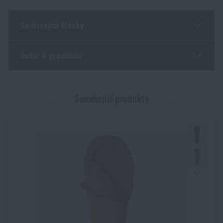
Související články
Dotaz k produktu
Jarní novinky na Rigad: lehčí výbava, více pohybu
PŘEČÍST ČLÁNEK
Zadejte Vaše jméno *
Zadejte Váš e-mail *
Související produkty
KPZ: co by měla obsahovat a jak vybrat moderní
krabičku poslední záchrany
PŘEČÍST ČLÁNEK
Souhlasím s
obchodními podmínkami
Povrchové úpravy nožů: přehled technologií, které
ODESLAT DOTAZ
chrání čepel i její vzhled
PŘEČÍST ČLÁNEK