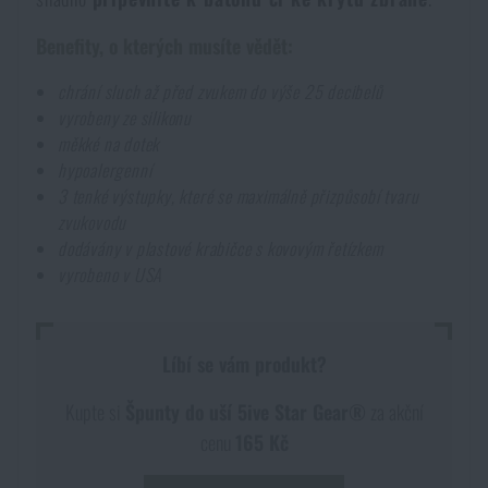
Voděodolné zápisníky
Výprodej
Benefity, o kterých musíte vědět:
Ochrana před komáry a hmyzem
chrání sluch až před zvukem do výše 25 decibelů
Značky A-Z
vyrobeny ze silikonu
měkké na dotek
Ohřívače nohou, rukou a těla
Všechny produkty
hypoalergenní
3 tenké výstupky, které se maximálně přizpůsobí tvaru
zvukovodu
Opravné sady a fixační pásky
dodávány v plastové krabičce s kovovým řetízkem
vyrobeno v USA
Potřeby pro vodáky
Líbí se vám produkt?
Zdraví, ochrana
Kupte si
Špunty do uší 5ive Star Gear®
za akční
cenu
165 Kč
Novinky