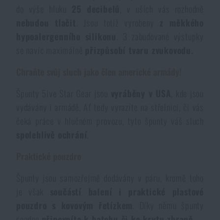
do výše hluku
25 decibelů
, v uších vás rozhodně
Dámské oblečení
Elektronika a příslušenství pro mobily
Beranidla, páčidla
Vybíjecí zařízení
nebudou tlačit
. Jsou totiž vyrobeny
z měkkého
hypoalergenního silikonu
. 3 zabudované výstupky
Dětské oblečení
Hodinky
Výstroj pro psy
Rychlonabíječe zásobníků
se navíc maximálně
přizpůsobí tvaru zvukovodu.
Chraňte svůj sluch jako člen americké armády!
Údržba oblečení
Pouzdra
Novinky
Novinky
Špunty 5ive Star Gear jsou
vyráběny v USA
, kde jsou
Vojenské nášivky a znaky
Paracord
vydávány i armádě. Ať tedy vyrazíte na střelnici, či vás
Akce a slevy
Akce a slevy
čeká práce v hlučném provozu, tyto špunty váš sluch
spolehlivě ochrání
.
Vesty
Peněženky
Výprodej
Výprodej
Praktické pouzdro
Ručníky, osušky
Značky A-Z
Značky A-Z
Novinky
Špunty jsou samozřejmě dodávány v páru, kromě toho
je však
součástí balení i praktické plastové
Solární sprchy
Všechny produkty
Všechny produkty
Akce a slevy
pouzdro s kovovým řetízkem
. Díky němu špunty
snadno
připevníte k batohu či ke krytu zbraně
.