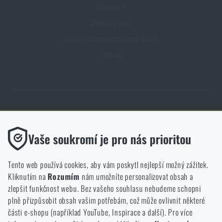
Inspirace
Slovník pojmů
Zásady ochrany osobních údajů
Cookies
Obchod Rigad.cz získal díky spokojenosti ověřených zákazníků prestižní
certifikát Zlaté Ověřeno zákazníky.
Funkční
Vaše soukromí je pro nás prioritou
Bez nich by náš web vůbec nefungoval. U těchto cookies není
možné zakázat jejich ukládání.
Tento web používá cookies, aby vám poskytl nejlepší možný zážitek.
Kliknutím na
Rozumím
nám umožníte personalizovat obsah a
Analytické
zlepšit funkčnost webu. Bez vašeho souhlasu nebudeme schopni
NCAGE 828DG
Do těchto cookies se anonymně ukládá, jakým způsobem
plně přizpůsobit obsah vašim potřebám, což může ovlivnit některé
procházíte a používáte náš web. Pomáhají nám lépe chápat, co
části e-shopu (například YouTube, Inspirace a další). Pro více
se našim zákazníkům líbí a kterým směrem se máme ubírat.