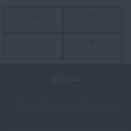
Kore a FlexFit: detaily, na kterých záleží!
Doprava zdarma od 1 999 Kč
97% zboží skladem
PŘEČÍST ČLÁNEK
Jarní úklid: máte vyčištěné zbraně?
Garance vrácení peněz
Kamenné prodejny
PŘEČÍST ČLÁNEK
Líbí se vám produkt?
Kupte si
Špunty do uší 5ive Star Gear®
za akční
Naši zákazníci mají k dispozici kamennou prodejnu v Semilech, cca 40
km od Liberce, v Olomouci a Ostravě. Zboží dodáváme také na
cenu
165 Kč
Slovensko na Rigad.sk a také do celé Evropy a prakticky celého světa
na Rigad.com.
HLÍDAT DOSTUPNOST