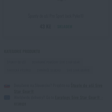
PŘEČÍST ČLÁNEK
HLÍDAT DOSTUPNOST
Špunty do uší Pro Sport Jack Pyke®
Chest Rig Reaper™ Agilite Gear® – minimalizmus a
43 Kč
SKLADEM
modularita pro každý scénář
PŘEČÍST ČLÁNEK
KATEGORIE PRODUKTU
Další novinka na skladě! Seznamte se s produkty M-
ŠPUNTY DO UŠÍ
OCHRANNÉ POMŮCKY 5IVE STAR GEAR
Tac
TAKTICKÁ VÝSTROJ
CHRÁNIČE SLUCHU
5IVE STAR GEAR®
PŘEČÍST ČLÁNEK
Doručenie na Slovensko? Prejdite na
Štuple do uší 5ive
Star Gear®
Novinka na Rigad: Opasek Magnetix™ Battle Belt od
Worldwide delivery? Go to
Earplugs 5ive Star Gear® -
Agilite Gear®
orange
PŘEČÍST ČLÁNEK