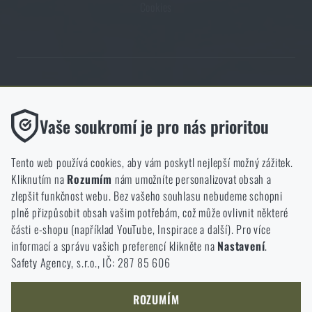
Cookies
Obchod Rigad.cz získal díky spokojenosti ověřených zákazníků prestižní
certifikát Zlaté Ověřeno zákazníky.
Funkční
Vaše soukromí je pro nás prioritou
Bez nich by náš web vůbec nefungoval. U těchto cookies není
možné zakázat jejich ukládání.
Tento web používá cookies, aby vám poskytl nejlepší možný zážitek.
Kliknutím na
Rozumím
nám umožníte personalizovat obsah a
Analytické
zlepšit funkčnost webu. Bez vašeho souhlasu nebudeme schopni
NCAGE 828DG
Do těchto cookies se anonymně ukládá, jakým způsobem
plně přizpůsobit obsah vašim potřebám, což může ovlivnit některé
procházíte a používáte náš web. Pomáhají nám lépe chápat, co
části e-shopu (například YouTube, Inspirace a další). Pro více
se našim zákazníkům líbí a kterým směrem se máme ubírat.
informací a správu vašich preferencí klikněte na
Nastavení
.
Safety Agency, s.r.o., IČ: 287 85 606
Marketingové
Tyto cookies nám pomáhají optimalizovat reklamu směřující na
náš e-shop, aby byla co nejvíce efektivní a náš obchod se mohl
ROZUMÍM