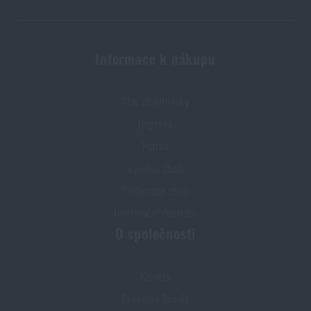
Líbí se vám produkt?
Informace k nákupu
Kupte si
Ochranné brýle Spear Dual Wiley X®
za akční cenu
3 590 Kč
Stav objednávky
Doprava
PŘIDAT DO KOŠÍKU
Platba
Výměna zboží
Reklamace zboží
Informační centrum
O společnosti
Kariéra
Prodejna Semily