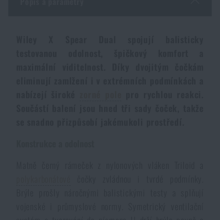
Popis a parametry
Dámské oblečení
Elektronika a příslušenství pro mobily
Beranidla, páčidla
Vybíjecí zařízení
Wiley X Spear Dual spojují balisticky
Dětské oblečení
Hodinky
Výstroj pro psy
Rychlonabíječe zásobníků
testovanou odolnost, špičkový komfort a
maximální viditelnost. Díky dvojitým čočkám
Údržba oblečení
Pouzdra
eliminují zamlžení i v extrémních podmínkách a
Novinky
Novinky
nabízejí široké
zorné pole
pro rychlou reakci.
Vojenské nášivky a znaky
Paracord
Součástí balení jsou hned tři sady čoček, takže
Akce a slevy
Akce a slevy
se snadno přizpůsobí jakémukoli prostředí.
Vesty
Peněženky
Výprodej
Výprodej
Konstrukce a odolnost
Matně černý rámeček z nylonových vláken Triloid a
Ručníky, osušky
Značky A-Z
Značky A-Z
Novinky
polykarbonátové
čočky zvládnou i tvrdé podmínky.
Brýle prošly náročnými balistickými testy a splňují
Solární sprchy
Všechny produkty
Všechny produkty
Akce a slevy
vojenské i průmyslové normy. Symetrický ventilační
systém a tvarování do písmene U drží brýle pevně a