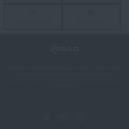
PŘEČÍST ČLÁNEK
Garance vrácení peněz
Kamenné prodejny
Průvodce výběrem střeleckých, taktických a
balistických brýlí 2025
PŘEČÍST ČLÁNEK
Orientace v přírodě: kompletní průvodce od GPS po
Naši zákazníci mají k dispozici kamennou prodejnu v Semilech, cca 40
kompas
km od Liberce, v Olomouci a Ostravě. Zboží dodáváme také na
Slovensko na Rigad.sk a také do celé Evropy a prakticky celého světa
PŘEČÍST ČLÁNEK
na Rigad.com.
Novinky Eberlestock skladem – připraveni na
upgrade?
PŘEČÍST ČLÁNEK