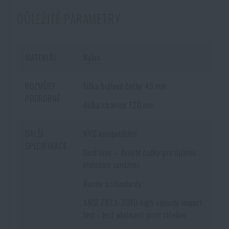
DŮLEŽITÉ PARAMETRY
MATERIÁL
Nylon
ROZMĚRY
šířka brýlové čočky 45 mm
PODROBNĚ
délka stranice 120 mm
DALŠÍ
NVG kompatibilní
SPECIFIKACE
Dual lens – dvojité čočky pro úplnou
eliminaci zamlžení
Normy a standardy:
ANSI Z87.1-2010 high velocity impact
test - test odolnosti proti střelám