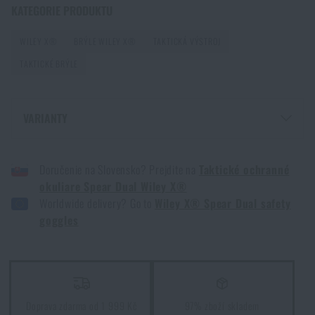
KATEGORIE PRODUKTU
postupovat při zranění mimo dosah záchranářů
PŘEČÍST ČLÁNEK
WILEY X®
BRÝLE WILEY X®
TAKTICKÁ VÝSTROJ
TAKTICKÉ BRÝLE
Jak vybrat střelecká sluchátka: ochrana sluchu pro
reálné použití
VARIANTY
PŘEČÍST ČLÁNEK
OCHRANNÉ BRÝLE SPEAR DUAL WILEY X® - , KHAKI
Doručenie na Slovensko? Prejdite na
Taktické ochranné
OCHRANNÉ BRÝLE SPEAR DUAL WILEY X® - , ČERNÁ
Jak vybrat hamaku: Kompletní průvodce pro
okuliare Spear Dual Wiley X®
pohodlný spánek v přírodě
Worldwide delivery? Go to
Wiley X® Spear Dual safety
goggles
PŘEČÍST ČLÁNEK
Jak zazimovat outdoorovou výbavu: údržba a
skladování, aby vydržela víc než jednu sezónu
Doprava zdarma od 1 999 Kč
97% zboží skladem