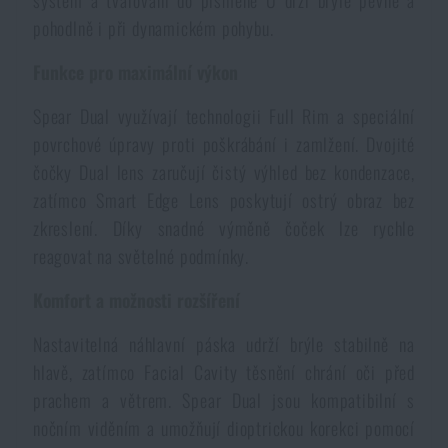
Voděodolné zápisníky
Výprodej
pohodlně i při dynamickém pohybu.
Funkce pro maximální výkon
Ochrana před komáry a hmyzem
Značky A-Z
Spear Dual využívají technologii Full Rim a speciální
povrchové úpravy proti poškrábání i zamlžení. Dvojité
Ohřívače nohou, rukou a těla
Všechny produkty
čočky Dual lens zaručují čistý výhled bez kondenzace,
zatímco Smart Edge Lens poskytují ostrý obraz bez
Opravné sady a fixační pásky
zkreslení. Díky snadné výměně čoček lze rychle
reagovat na světelné podmínky.
Potřeby pro vodáky
Komfort a možnosti rozšíření
Zdraví, ochrana
Nastavitelná náhlavní páska udrží brýle stabilně na
hlavě, zatímco Facial Cavity těsnění chrání oči před
prachem a větrem. Spear Dual jsou kompatibilní s
Novinky
nočním viděním a umožňují dioptrickou korekci pomocí