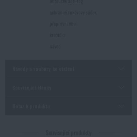
ubrousek
anti-fog
ochranný rukávový sáček
přepravní obal
krabička
návod
Návody a soubory ke stažení
Související články
Doplňující informace
Dotaz k produktu
Malorážka doma? 4 důvody, proč ano – a jak vybrat
první kus
Zadejte Vaše jméno *
Zadejte Váš e-mail *
PŘEČÍST ČLÁNEK
Související produkty