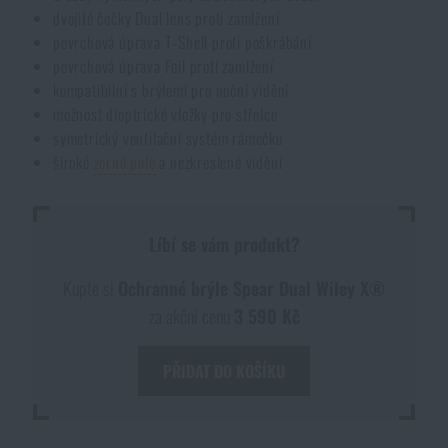
dvojité čočky Dual lens proti zamlžení
povrchová úprava T-Shell proti poškrábání
povrchová úprava Foil proti zamlžení
kompatibilní s brýlemi pro noční vidění
možnost dioptrické vložky pro střelce
symetrický ventilační systém rámečku
široké
zorné pole
a nezkreslené vidění
Líbí se vám produkt?
Kupte si
Ochranné brýle Spear Dual Wiley X®
za akční cenu
3 590 Kč
PŘIDAT DO KOŠÍKU