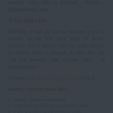
speciální vložky, takže se přizpůsobí i střelcům s
Akce a slevy
potřebou korekce zraku.
Tři typy čoček v sadě
Výprodej
Čiré čočky se hodí pro špatnou viditelnost a práci v
interiéru, kouřově šedé ocení každý při jasném
Značky A-Z
slunečním svitu a oranžové light rust zvyšují kontrast
při difuzním světle či odlescích od sněhu. Díky této
Všechny produkty
sadě brýle pokrývají široké spektrum využití – od
střelnice po hory.
Podívejte se na
přehlednou tabulku čoček
Wiley X.
Benefity, o kterých musíte vědět:
balisticky testovaná ochrana zraku
matně černý rámeček z nylonových vláken Triloid
3 sady výměnných polykarbonátových čoček