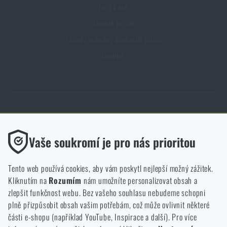
Inspirace
Slovník pojmů
Zásady ochrany osobních údajů
Cookies
Obchod Rigad.cz získal díky spokojenosti ověřených zákazníků prestižní
certifikát Zlaté Ověřeno zákazníky.
Funkční
Vaše soukromí je pro nás prioritou
Bez nich by náš web vůbec nefungoval. U těchto cookies není
možné zakázat jejich ukládání.
Tento web používá cookies, aby vám poskytl nejlepší možný zážitek.
Kliknutím na
Rozumím
nám umožníte personalizovat obsah a
Analytické
zlepšit funkčnost webu. Bez vašeho souhlasu nebudeme schopni
NCAGE 828DG
Do těchto cookies se anonymně ukládá, jakým způsobem
plně přizpůsobit obsah vašim potřebám, což může ovlivnit některé
procházíte a používáte náš web. Pomáhají nám lépe chápat, co
části e-shopu (například YouTube, Inspirace a další). Pro více
se našim zákazníkům líbí a kterým směrem se máme ubírat.