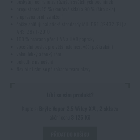
poskytují ochranu za různých světelných podmínek
propustnost: 15 % (kouřová skla) a 90 % (čirá skla)
Akce a slevy
s úpravou proti zamlžení
čočky splňují balistické standardy MIL-PRF-32432 (GL) a
Výprodej
ANSI Z87.1-2010
100 % ochrana před UVA a UVB paprsky
speciální povlak pro větší odolnost vůči poškrábání
Značky A-Z
velmi lehký a tenký rám
pohodlné na nošení
Všechny produkty
flexibilní rám se přizpůsobí tvaru hlavy
Líbí se vám produkt?
Kupte si
Brýle Vapor 2.5 Wiley X®, 2 skla
za
akční cenu
3 125 Kč
PŘIDAT DO KOŠÍKU