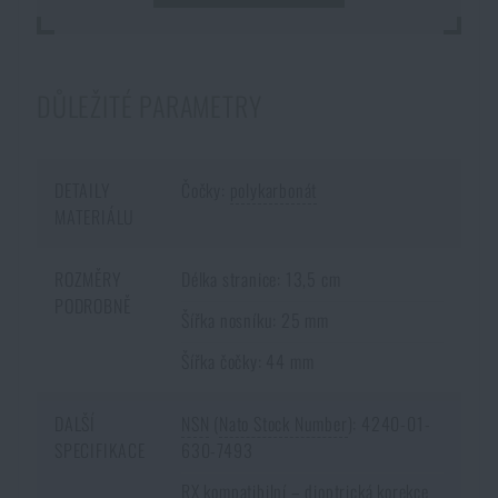
DŮLEŽITÉ PARAMETRY
DETAILY
Čočky:
polykarbonát
MATERIÁLU
ROZMĚRY
Délka stranice: 13,5 cm
PODROBNĚ
Šířka nosníku: 25 mm
Šířka čočky: 44 mm
DALŠÍ
NSN
(
Nato Stock Number
): 4240-01-
SPECIFIKACE
630-7493
RX kompatibilní – dioptrická korekce