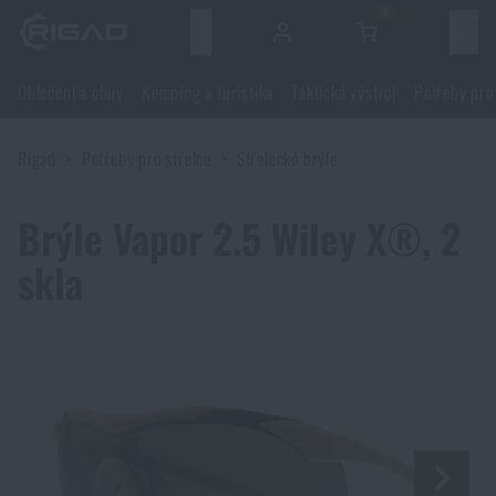
0
Menu
Oblečení a obuv
Kemping a turistika
Taktická výstroj
Potřeby pro
Oblečení a obuv
Rigad
Potřeby pro střelce
Střelecké brýle
Oblečení a obuv
Kemping a turistika
Brýle Vapor 2.5 Wiley X®, 2
Obuv
Kemping a turistika
Taktická výstroj
skla
Bundy
Batohy
Taktická výstroj
Potřeby pro střelce
Blůzy
Tašky, brašny, kufry, ledvinky
Nosiče plátů a příslušenství
Potřeby pro střelce
Nože a nářadí
Kalhoty
Spaní v přírodě
Nosné postroje
Střelecké brýle
Nože a nářadí
Sebeobrana