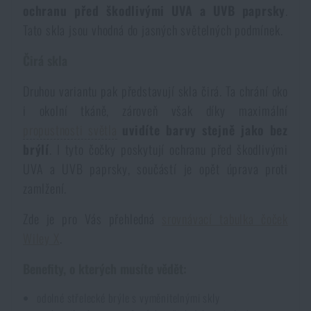
ochranu před škodlivými UVA a UVB paprsky
.
Voděodolné zápisníky
Výprodej
Tato skla jsou vhodná do jasných světelných podmínek.
Ochrana před komáry a hmyzem
Čirá skla
Značky A-Z
Druhou variantu pak představují skla čirá. Ta chrání oko
Ohřívače nohou, rukou a těla
Všechny produkty
i okolní tkáně, zároveň však díky maximální
propustnosti světla
uvidíte barvy stejně jako bez
Opravné sady a fixační pásky
brýlí
. I tyto čočky poskytují ochranu před škodlivými
UVA a UVB paprsky, součástí je opět úprava proti
zamlžení.
Potřeby pro vodáky
Zde je pro Vás přehledná
srovnávací tabulka čoček
Zdraví, ochrana
Wiley X
.
Benefity, o kterých musíte vědět:
Novinky
odolné střelecké brýle s vyměnitelnými skly