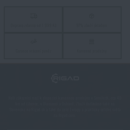
Jak zazimovat outdoorovou výbavu: údržba a
skladování, aby vydržela víc než jednu sezónu
Doprava zdarma od 1 999 Kč
97% zboží skladem
PŘEČÍST ČLÁNEK
Garance vrácení peněz
Kamenné prodejny
Orientace v přírodě: kompletní průvodce od GPS po
kompas
PŘEČÍST ČLÁNEK
Novinky Eberlestock skladem – připraveni na
Naši zákazníci mají k dispozici kamennou prodejnu v Semilech, cca 40
upgrade?
km od Liberce, v Olomouci a Ostravě. Zboží dodáváme také na
Slovensko na Rigad.sk a také do celé Evropy a prakticky celého světa
PŘEČÍST ČLÁNEK
na Rigad.com.