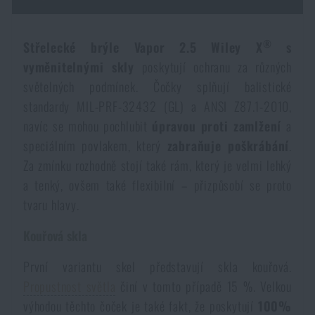
Dámské oblečení
Elektronika a příslušenství pro mobily
Beranidla, páčidla
Vybíjecí zařízení
®
Střelecké brýle Vapor 2.5 Wiley X
s
Dětské oblečení
Hodinky
Výstroj pro psy
Rychlonabíječe zásobníků
vyměnitelnými skly
poskytují ochranu za různých
světelných podmínek. Čočky splňují balistické
Údržba oblečení
Pouzdra
standardy MIL-PRF-32432 (GL) a ANSI Z87.1-2010,
Novinky
Novinky
navíc se mohou pochlubit
úpravou proti zamlžení
a
speciálním povlakem, který
zabraňuje poškrábání
.
Vojenské nášivky a znaky
Paracord
Akce a slevy
Akce a slevy
Za zmínku rozhodně stojí také rám, který je velmi lehký
a tenký, ovšem také flexibilní – přizpůsobí se proto
Vesty
Peněženky
Výprodej
Výprodej
tvaru hlavy.
Kouřová skla
Ručníky, osušky
Značky A-Z
Značky A-Z
Novinky
První variantu skel představují skla kouřová.
Solární sprchy
Propustnost světla
činí v tomto případě 15 %. Velkou
Všechny produkty
Všechny produkty
Akce a slevy
výhodou těchto čoček je také fakt, že poskytují
100%