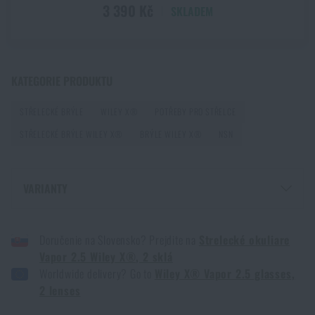
3 390 Kč
PŘEČÍST ČLÁNEK
SKLADEM
PŘIDAT DO KOŠÍKU
První pomoc v horách a odlehlém terénu: Jak
KATEGORIE PRODUKTU
postupovat při zranění mimo dosah záchranářů
PŘEČÍST ČLÁNEK
STŘELECKÉ BRÝLE
WILEY X®
POTŘEBY PRO STŘELCE
STŘELECKÉ BRÝLE WILEY X®
BRÝLE WILEY X®
NSN
Jak vybrat střelecká sluchátka: ochrana sluchu pro
reálné použití
VARIANTY
PŘEČÍST ČLÁNEK
BRÝLE VAPOR 2.5 WILEY X®, 2 SKLA - ČIRÉ + KOUŘOVĚ ŠEDÉ, ČERNÁ
Doručenie na Slovensko? Prejdite na
Strelecké okuliare
BRÝLE VAPOR 2.5 WILEY X®, 2 SKLA - ČIRÉ + KOUŘOVĚ ŠEDÉ, KHAKI
Jak vybrat hamaku: Kompletní průvodce pro
Vapor 2.5 Wiley X®, 2 sklá
pohodlný spánek v přírodě
Worldwide delivery? Go to
Wiley X® Vapor 2.5 glasses,
2 lenses
PŘEČÍST ČLÁNEK