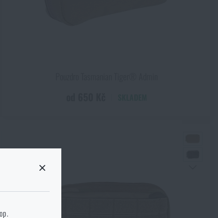
cm
Pouzdro Tasmanian Tiger® Admin
od 650 Kč
SKLADEM
cm
 stránku cílového
hop.