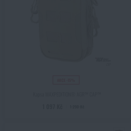
Polypropylen
Zobrazit všechny
(+1)
AKCE -15%
Kapsa MAXPEDITION® AGR™ CAP™
1 097 Kč
1 290 Kč