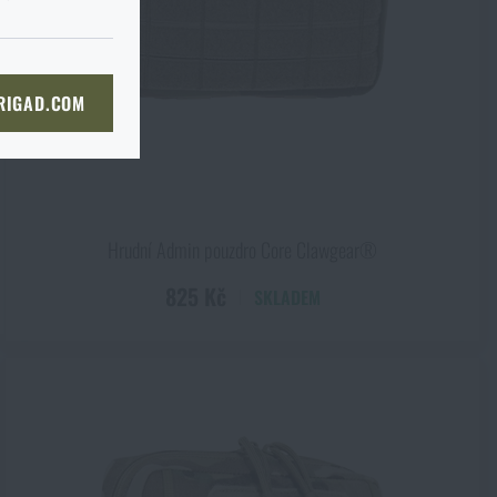
cm
KOŠÍKU
 RIGAD.COM
NÍ STRÁNKU
kg
Hrudní Admin pouzdro Core Clawgear®
825 Kč
SKLADEM