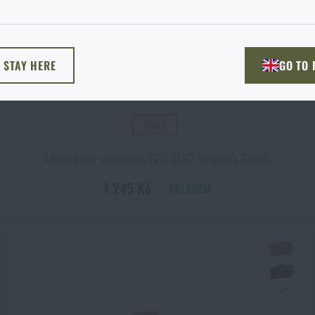
žnost si vyberete?
ODEJÍT
ROZUMÍM, POKRAČOVAT
PŘEJÍT DO 
L STAY HERE
GO TO
NU TADY
PŘEJDU NA HLAV
VIDEO
Admin panel smartphon/GPS GEN2 Templar’s Gear®
1 245 Kč
SKLADEM