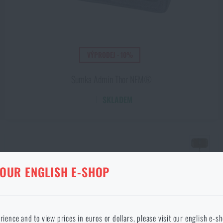
VÝPRODEJ - 10%
Sumka Admin Thor NFM®
SKLADEM
KA V DANÉM JAZYCE NEEXISTUJE
 OUR ENGLISH E-SHOP
ANÉ ZBOŽÍ Z KOŠÍKU
okračováním potvrzuji, že jsem starší 18 let
 jazyce stránka neexistuje. Můžete tedy zůstat zde, nebo přejít na hlavní
rience and to view prices in euros or dollars, please visit our english e-s