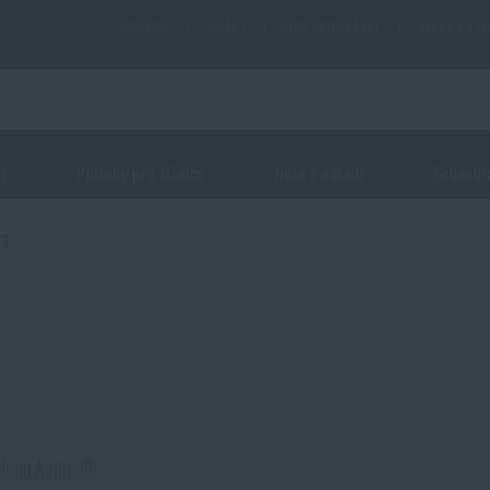
PRODEJNY
|
SLUŽBY
|
STAV OBJEDNÁVKY
|
SLEVY A VÝ
oj
Potřeby pro střelce
Nože a nářadí
Sebeobr
ra
Admin Agilite®