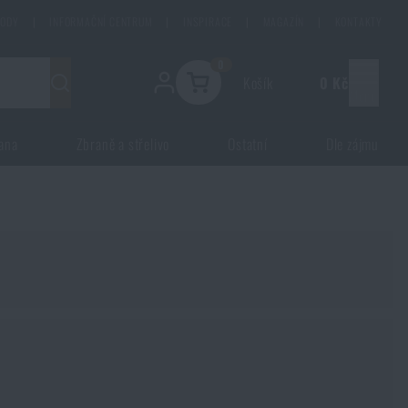
HODY
|
INFORMAČNÍ CENTRUM
|
INSPIRACE
|
MAGAZÍN
|
KONTAKTY
0
Košík
0 Kč
Menu
ana
Zbraně a střelivo
Ostatní
Dle zájmu