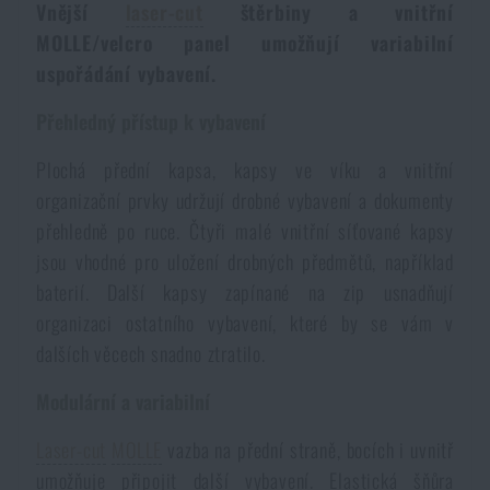
Vnější
laser-cut
štěrbiny a vnitřní
Voděodolné zápisníky
Výprodej
MOLLE/velcro panel umožňují variabilní
uspořádání vybavení.
Ochrana před komáry a hmyzem
Značky A-Z
Přehledný přístup k vybavení
Ohřívače nohou, rukou a těla
Všechny produkty
Plochá přední kapsa, kapsy ve víku a vnitřní
organizační prvky udržují drobné vybavení a dokumenty
přehledně po ruce. Čtyři malé vnitřní síťované kapsy
Opravné sady a fixační pásky
jsou vhodné pro uložení drobných předmětů, například
baterií. Další kapsy zapínané na zip usnadňují
Potřeby pro vodáky
organizaci ostatního vybavení, které by se vám v
dalších věcech snadno ztratilo.
Zdraví, ochrana
Modulární a variabilní
Laser-cut
MOLLE
vazba na přední straně, bocích i uvnitř
Novinky
umožňuje připojit další vybavení. Elastická šňůra