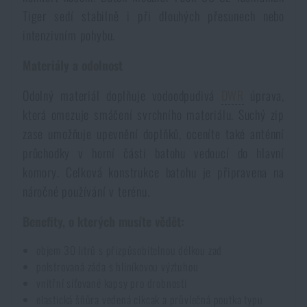
Tiger sedí stabilně i při dlouhých přesunech nebo
intenzivním pohybu.
Materiály a odolnost
Odolný materiál doplňuje vodoodpudivá
DWR
úprava,
která omezuje smáčení svrchního materiálu. Suchý zip
zase umožňuje upevnění doplňků, oceníte také anténní
průchodky v horní části batohu vedoucí do hlavní
komory. Celková konstrukce batohu je připravena na
náročné používání v terénu.
Benefity, o kterých musíte vědět:
objem 30 litrů s přizpůsobitelnou délkou zad
polstrovaná záda s hliníkovou výztuhou
vnitřní síťované kapsy pro drobnosti
elastická šňůra vedená cikcak a průvlečná poutka typu