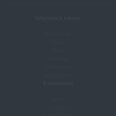
Informace k nákupu
Batohy na expedici
PŘEČÍST ČLÁNEK
Stav objednávky
Doprava
Průvodce výběrem batohu
Platba
PŘEČÍST ČLÁNEK
Výměna zboží
Reklamace zboží
Informační centrum
Líbí se vám produkt?
O společnosti
Kupte si
Batoh Modular Pack 30 SL Tasmanian
Tiger®
za akční cenu
6 990 Kč
Kariéra
Prodejna Semily
PŘIDAT DO KOŠÍKU
Prodejna Olomouc