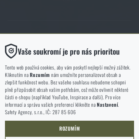
Obchod Rigad.cz získal díky spokojenosti ověřených zákazníků prestižní
certifikát Zlaté Ověřeno zákazníky.
Funkční
Vaše soukromí je pro nás prioritou
Bez nich by náš web vůbec nefungoval. U těchto cookies není
možné zakázat jejich ukládání.
Tento web používá cookies, aby vám poskytl nejlepší možný zážitek.
Kliknutím na
Rozumím
nám umožníte personalizovat obsah a
Analytické
zlepšit funkčnost webu. Bez vašeho souhlasu nebudeme schopni
NCAGE 828DG
Do těchto cookies se anonymně ukládá, jakým způsobem
plně přizpůsobit obsah vašim potřebám, což může ovlivnit některé
procházíte a používáte náš web. Pomáhají nám lépe chápat, co
části e-shopu (například YouTube, Inspirace a další). Pro více
se našim zákazníkům líbí a kterým směrem se máme ubírat.
informací a správu vašich preferencí klikněte na
Nastavení
.
Safety Agency, s.r.o., IČ: 287 85 606
Marketingové
Tyto cookies nám pomáhají optimalizovat reklamu směřující na
náš e-shop, aby byla co nejvíce efektivní a náš obchod se mohl
ROZUMÍM
neustále rozvíjet a zlepšovat.