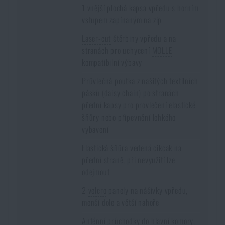
1 vnější plochá kapsa vpředu s horním
vstupem zapínaným na zip
Laser-cut
štěrbiny vpředu a na
stranách pro uchycení
MOLLE
kompatibilní výbavy
Průvlečná poutka z našitých textilních
pásků (daisy chain) po stranách
přední kapsy pro provlečení elastické
šňůry nebo připevnění lehkého
vybavení
Elastická šňůra vedená cikcak na
přední straně, při nevyužití lze
odejmout
2
velcro
panely na nášivky vpředu,
menší dole a větší nahoře
Anténní průchodky do hlavní komory,