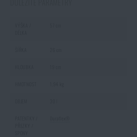
DŮLEŽITÉ PARAMETRY
VÝŠKA /
57 cm
DÉLKA
ŠÍŘKA
26 cm
HLOUBKA
19 cm
HMOTNOST
1,94 kg
OBJEM
30 l
PATENTKY /
Duraflex®
PŘEZKY /
SPONY