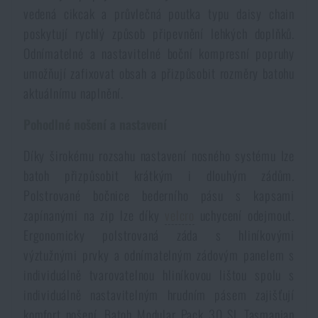
vedená cikcak a průvlečná poutka typu daisy chain
Akce a slevy
poskytují rychlý způsob připevnění lehkých doplňků.
Odnímatelné a nastavitelné boční kompresní popruhy
Výprodej
umožňují zafixovat obsah a přizpůsobit rozměry batohu
aktuálnímu naplnění.
Značky A-Z
Pohodlné nošení a nastavení
Všechny produkty
Díky širokému rozsahu nastavení nosného systému lze
batoh přizpůsobit krátkým i dlouhým zádům.
Polstrované bočnice bederního pásu s kapsami
zapínanými na zip lze díky
velcro
uchycení odejmout.
Ergonomicky polstrovaná záda s hliníkovými
výztužnými prvky a odnímatelným zádovým panelem s
individuálně tvarovatelnou hliníkovou lištou spolu s
individuálně nastavitelným hrudním pásem zajišťují
komfort nošení. Batoh Modular Pack 30 SL Tasmanian