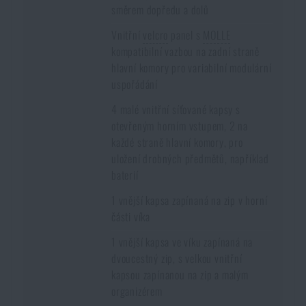
směrem dopředu a dolů
Vnitřní
velcro
panel s
MOLLE
kompatibilní vazbou na zadní straně
hlavní komory pro variabilní modulární
uspořádání
4 malé vnitřní síťované kapsy s
otevřeným horním vstupem, 2 na
každé straně hlavní komory, pro
uložení drobných předmětů, například
baterií
1 vnější kapsa zapínaná na zip v horní
části víka
1 vnější kapsa ve víku zapínaná na
dvoucestný zip, s velkou vnitřní
kapsou zapínanou na zip a malým
organizérem