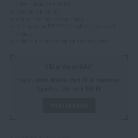
daisy chain na přední straně
nastavitelný hrudní pás
anténní průchodky do hlavní komory
DWR
úprava bez PFC/PFAS pro ochranu batohu před
vlhkostí
suchý zip pro uchycení doplňků a dalšího vybavení
Líbí se vám produkt?
Kupte si
Batoh Modular Pack 30 SL Tasmanian
Tiger®
za akční cenu
6 990 Kč
PŘIDAT DO KOŠÍKU