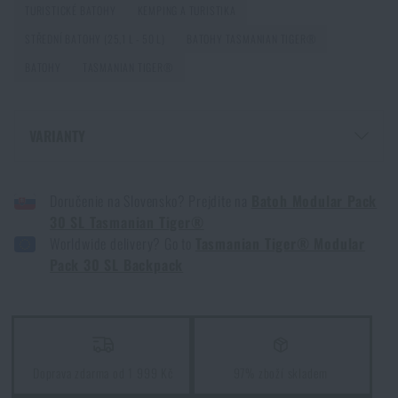
TURISTICKÉ BATOHY
KEMPING A TURISTIKA
STŘEDNÍ BATOHY (25,1 L - 50 L)
BATOHY TASMANIAN TIGER®
Batoh: Jak ho perfektně zabalit a upravit na záda
BATOHY
TASMANIAN TIGER®
PŘEČÍST ČLÁNEK
Souhlasím s
obchodními podmínkami
VARIANTY
Optimální hmotnost batohu v poměru k tělesné
ODESLAT DOTAZ
hmotnosti
BATOH MODULAR PACK 30 SL TASMANIAN TIGER® - COYOTE BROWN
PŘEČÍST ČLÁNEK
Doručenie na Slovensko? Prejdite na
Batoh Modular Pack
BATOH MODULAR PACK 30 SL TASMANIAN TIGER® - ČERNÁ
30 SL Tasmanian Tiger®
Líbí se vám produkt?
BATOH MODULAR PACK 30 SL TASMANIAN TIGER® - OLIVE GREEN
Worldwide delivery? Go to
Tasmanian Tiger® Modular
Kupte si
Batoh Modular Pack 30 SL Tasmanian
Pack 30 SL Backpack
Co koupit k Vánocům batůžkáři
Tiger®
za akční cenu
6 990 Kč
PŘEČÍST ČLÁNEK
PŘIDAT DO KOŠÍKU
5 laciných věcí, které Vás mohou stát život
Doprava zdarma od 1 999 Kč
97% zboží skladem
PŘEČÍST ČLÁNEK