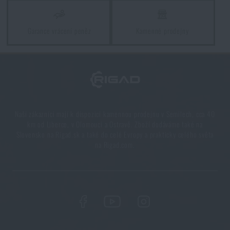
Garance vrácení peněz
Kamenné prodejny
Jak si vybrat turistický batoh?
PŘEČÍST ČLÁNEK
Jak poznat kvalitní batoh na ryby?
PŘEČÍST ČLÁNEK
Naši zákazníci mají k dispozici kamennou prodejnu v Semilech, cca 40
km od Liberce, v Olomouci a Ostravě. Zboží dodáváme také na
Slovensko na Rigad.sk a také do celé Evropy a prakticky celého světa
na Rigad.com.
Batohy do hor a horolezecké batohy
PŘEČÍST ČLÁNEK
Ideální batohy na treking
PŘEČÍST ČLÁNEK