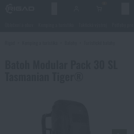
0
Menu
Oblečení a obuv
Kemping a turistika
Taktická výstroj
Potřeby pro
Oblečení a obuv
Rigad
Kemping a turistika
Batohy
Turistické batohy
Oblečení a obuv
Kemping a turistika
Batoh Modular Pack 30 SL
Obuv
Kemping a turistika
Taktická výstroj
Tasmanian Tiger®
Bundy
Batohy
Taktická výstroj
Potřeby pro střelce
Blůzy
Tašky, brašny, kufry, ledvinky
Nosiče plátů a příslušenství
Potřeby pro střelce
Nože a nářadí
Kalhoty
Spaní v přírodě
Nosné postroje
Střelecké brýle
Nože a nářadí
Sebeobrana