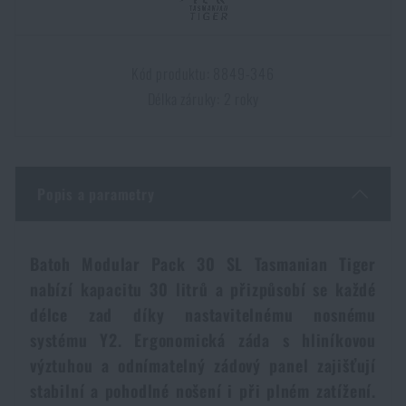
Dámské oblečení
Elektronika a příslušenství pro mobily
Beranidla, páčidla
Vybíjecí zařízení
Kód produktu: 8849-346
Dětské oblečení
Hodinky
Výstroj pro psy
Rychlonabíječe zásobníků
Délka záruky: 2 roky
Údržba oblečení
Pouzdra
Novinky
Novinky
Vojenské nášivky a znaky
Paracord
Popis a parametry
Akce a slevy
Akce a slevy
Vesty
Peněženky
Výprodej
Výprodej
Batoh Modular Pack 30 SL Tasmanian Tiger
nabízí kapacitu 30 litrů a přizpůsobí se každé
Ručníky, osušky
délce zad díky nastavitelnému nosnému
Značky A-Z
Značky A-Z
Novinky
systému Y2. Ergonomická záda s hliníkovou
výztuhou a odnímatelný zádový panel zajišťují
Solární sprchy
Všechny produkty
Všechny produkty
Akce a slevy
stabilní a pohodlné nošení i při plném zatížení.