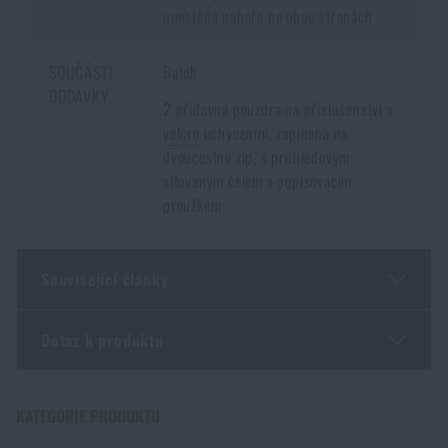
umístěné nahoře po obou stranách
SOUČÁSTÍ
Batoh
DODÁVKY
2 přídavná pouzdra na příslušenství s
velcro
uchycením, zapínaná na
dvoucestný zip, s průhledovým
síťovaným čelem a popisovacím
proužkem
Související články
Dotaz k produktu
Tipy testera: Co by měl splňovat batoh na hory i do
práce?
Zadejte Vaše jméno *
Zadejte Váš e-mail *
KATEGORIE PRODUKTU
PŘEČÍST ČLÁNEK