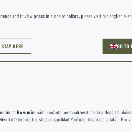
okračováním potvrzuji, že jsem starší 18 let
 jazyce stránka neexistuje. Můžete tedy zůstat zde, nebo přejít na hlavní
rience and to view prices in euros or dollars, please visit our english e-s
žnost si vyberete?
ODEJÍT
ROZUMÍM, POKRAČOVAT
PŘEJÍT DO 
L STAY HERE
GO TO
NU TADY
PŘEJDU NA HLAV
né zakázat jejich ukládání.
te a používáte náš web. Pomáhají nám lépe chápat, co se našim zákazníků
iknutím na
Rozumím
nám umožníte personalizovat obsah a zlepšit funkčno
vnit některé části e-shopu (například YouTube, Inspirace a další). Pro ví
 e-shop, aby byla co nejvíce efektivní a náš obchod se mohl neustále rozví