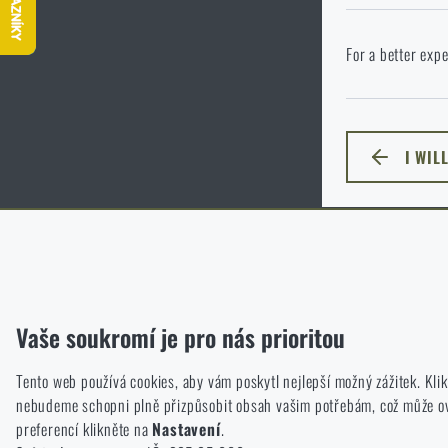
P
Ve vámi vybraném
For a better expe
jazyka. Jakou mo
I WIL
ZŮSTA
Funkční
Bez nich by náš web vůbec nefungoval. U těchto cookies není mož
Analytické
Vaše soukromí je pro nás prioritou
Do těchto cookies se anonymně ukládá, jakým způsobem prochází
Tento web používá cookies, aby vám poskytl nejlepší možný zážitek. Kl
Marketingové
nebudeme schopni plně přizpůsobit obsah vašim potřebám, což může ovli
Tyto cookies nám pomáhají optimalizovat reklamu směřující na náš
preferencí klikněte na
Nastavení
.