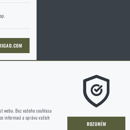
 stránku cílového
hop.
KOŠÍKU
 RIGAD.COM
NÍ STRÁNKU
m líbí a kterým směrem se máme ubírat.
st webu. Bez vašeho souhlasu
ce informací a správu vašich
jet a zlepšovat.
ROZUMÍM