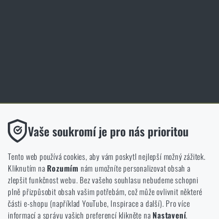
Inspirace
Slovník pojmů
Zásady ochrany osobních údajů
Cookies
Obchod Rigad.cz získal díky spokojenosti ověřených zákazníků prestižní
certifikát Zlaté Ověřeno zákazníky.
Funkční
Vaše soukromí je pro nás prioritou
Bez nich by náš web vůbec nefungoval. U těchto cookies není
možné zakázat jejich ukládání.
Tento web používá cookies, aby vám poskytl nejlepší možný zážitek.
Kliknutím na
Rozumím
nám umožníte personalizovat obsah a
Analytické
zlepšit funkčnost webu. Bez vašeho souhlasu nebudeme schopni
NCAGE 828DG
Do těchto cookies se anonymně ukládá, jakým způsobem
plně přizpůsobit obsah vašim potřebám, což může ovlivnit některé
procházíte a používáte náš web. Pomáhají nám lépe chápat, co
části e-shopu (například YouTube, Inspirace a další). Pro více
se našim zákazníkům líbí a kterým směrem se máme ubírat.
informací a správu vašich preferencí klikněte na
Nastavení
.