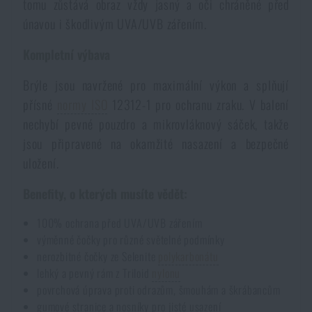
tomu zůstává obraz vždy jasný a oči chráněné před
Akce a slevy
únavou i škodlivým UVA/UVB zářením.
Kompletní výbava
Výprodej
Brýle jsou navržené pro maximální výkon a splňují
přísné
normy ISO
12312-1 pro ochranu zraku. V balení
Značky A-Z
nechybí pevné pouzdro a mikrovláknový sáček, takže
jsou připravené na okamžité nasazení a bezpečné
Všechny produkty
uložení.
Benefity, o kterých musíte vědět:
100% ochrana před UVA/UVB zářením
výměnné čočky pro různé světelné podmínky
nerozbitné čočky ze Selenite
polykarbonátu
lehký a pevný rám z Triloid
nylonu
povrchová úprava proti odrazům, šmouhám a škrábancům
gumové stranice a nosníky pro jisté usazení