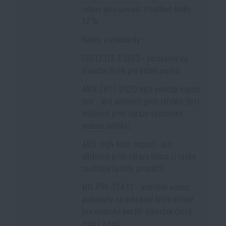
zelené
polarizované
zrcadlové čočky:
12 %
Normy a standardy:
ISO 12312-1:2013 - požadavky na
sluneční brýle pro běžné použití
ANSI Z87.1-2020 high velocity impact
test - test odolnosti proti střelám (test
odolnosti proti nárazu vystřelené
ocelové
kuličky)
ANSI High Mass Impact - test
odolnosti proti nárazu tělesa (z výšky
spuštěný špičatý projektil)
MIL-PRF-32432 - americká norma,
požadavky na ochranné brýle určené
pro vojenské použití (rámeček černý
matný a tan)