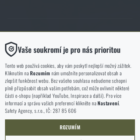
Obchod Rigad.cz získal díky spokojenosti ověřených zákazníků prestižní
certifikát Zlaté Ověřeno zákazníky.
Funkční
Vaše soukromí je pro nás prioritou
Bez nich by náš web vůbec nefungoval. U těchto cookies není
možné zakázat jejich ukládání.
Tento web používá cookies, aby vám poskytl nejlepší možný zážitek.
Kliknutím na
Rozumím
nám umožníte personalizovat obsah a
Analytické
zlepšit funkčnost webu. Bez vašeho souhlasu nebudeme schopni
NCAGE 828DG
Do těchto cookies se anonymně ukládá, jakým způsobem
plně přizpůsobit obsah vašim potřebám, což může ovlivnit některé
procházíte a používáte náš web. Pomáhají nám lépe chápat, co
části e-shopu (například YouTube, Inspirace a další). Pro více
se našim zákazníkům líbí a kterým směrem se máme ubírat.
informací a správu vašich preferencí klikněte na
Nastavení
.
Safety Agency, s.r.o., IČ: 287 85 606
Marketingové
Tyto cookies nám pomáhají optimalizovat reklamu směřující na
náš e-shop, aby byla co nejvíce efektivní a náš obchod se mohl
ROZUMÍM
neustále rozvíjet a zlepšovat.