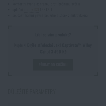
komfortní tvar s ochranou proti bočnímu světlu
splnění
normy ISO
12312-1
součástí balení pevné pouzdro a sáček z mikrovlákna
Líbí se vám produkt?
Kupte si
Brýle střelecké Jakl Captivate™ Wiley
X®
od
3 490 Kč
PŘIDAT DO KOŠÍKU
DŮLEŽITÉ PARAMETRY