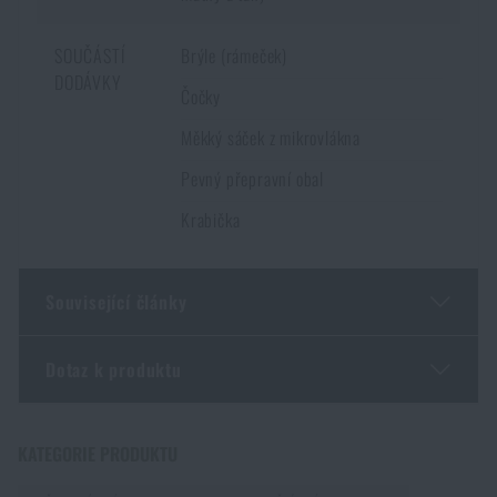
SOUČÁSTÍ
Brýle (rámeček)
DODÁVKY
Čočky
Měkký sáček z mikrovlákna
Pevný přepravní obal
Krabička
Související články
Dotaz k produktu
Průvodce výběrem střeleckých, taktických a
balistických brýlí 2025
Zadejte Vaše jméno *
Zadejte Váš e-mail *
KATEGORIE PRODUKTU
PŘEČÍST ČLÁNEK