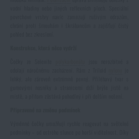
Voděodolné zápisníky
vodní hladiny nebo jiných reflexních ploch. Speciální
Výprodej
povrchové vrstvy navíc zamezují rušivým odrazům,
chrání proti šmouhám i škrábancům a zajišťují čistý
Ochrana před komáry a hmyzem
Značky A-Z
pohled bez zkreslení.
Ohřívače nohou, rukou a těla
Všechny produkty
Konstrukce, která něco vydrží
Čočky ze Selenite
polykarbonátu
jsou nerozbitné a
Opravné sady a fixační pásky
odolají náročnému zacházení. Rám z Triloid
nylonu
je
lehký, ale zároveň extrémně pevný. Přiléhavý tvar s
Potřeby pro vodáky
gumovými nosníky a stranicemi drží brýle jistě na
místě, a přitom zůstává pohodlný i při delším nošení.
Zdraví, ochrana
Připravené na změnu podmínek
Výměnné čočky umožňují rychle reagovat na světelné
Novinky
podmínky – od ostrého slunce po horší viditelnost. Díky