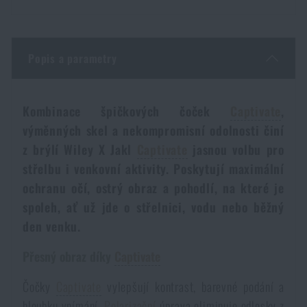
Dámské oblečení
Elektronika a příslušenství pro mobily
Beranidla, páčidla
Vybíjecí zařízení
Dětské oblečení
Hodinky
Popis a parametry
Výstroj pro psy
Rychlonabíječe zásobníků
Údržba oblečení
Pouzdra
Kombinace špičkových čoček
Captivate
,
Novinky
Novinky
výměnných skel a nekompromisní odolnosti činí
Vojenské nášivky a znaky
Paracord
z brýlí Wiley X Jakl
Captivate
jasnou volbu pro
Akce a slevy
Akce a slevy
střelbu i venkovní aktivity. Poskytují maximální
ochranu očí, ostrý obraz a pohodlí, na které je
Vesty
Peněženky
Výprodej
Výprodej
spoleh, ať už jde o střelnici, vodu nebo běžný
den venku.
Ručníky, osušky
Značky A-Z
Značky A-Z
Novinky
Přesný obraz díky
Captivate
Solární sprchy
Všechny produkty
Všechny produkty
Akce a slevy
Čočky
Captivate
vylepšují kontrast, barevné podání a
hloubku vnímání.
Polarizační
úprava eliminuje odlesky z