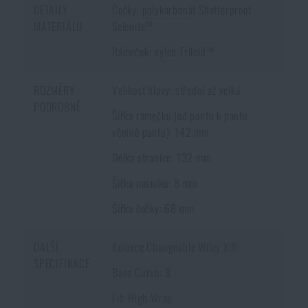
DETAILY
Čočky:
polykarbonát
Shatterproof
MATERIÁLU
Selenite™
Rámeček:
nylon
Triloid™
ROZMĚRY
Velikost hlavy: střední až velká
PODROBNĚ
Šířka rámečku (od pantu k pantu,
včetně pantu): 142 mm
Délka stranice: 132 mm
Šířka nosníku: 8 mm
Šířka čočky: 68 mm
DALŠÍ
Kolekce Changeable Wiley X®
SPECIFIKACE
Base Curve: 8
Fit: High Wrap