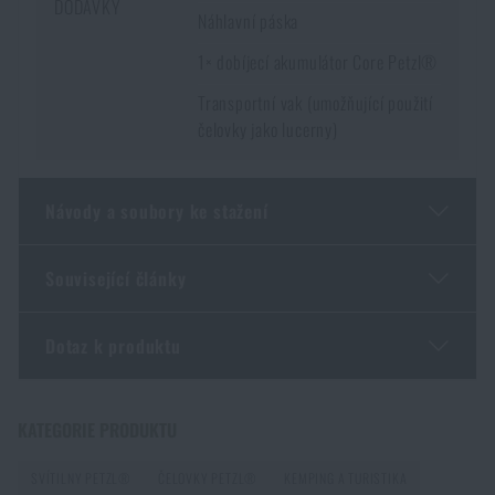
DODÁVKY
Náhlavní páska
1× dobíjecí akumulátor Core Petzl®
Transportní vak (umožňující použití
čelovky jako lucerny)
Návody a soubory ke stažení
Související články
Uživatelská příručka
Dotaz k produktu
Taktická svítilna není jen silná baterka. Jak vybrat tu
správnou
Zadejte Vaše jméno *
Zadejte Váš e-mail *
KATEGORIE PRODUKTU
PŘEČÍST ČLÁNEK
SVÍTILNY PETZL®
ČELOVKY PETZL®
KEMPING A TURISTIKA