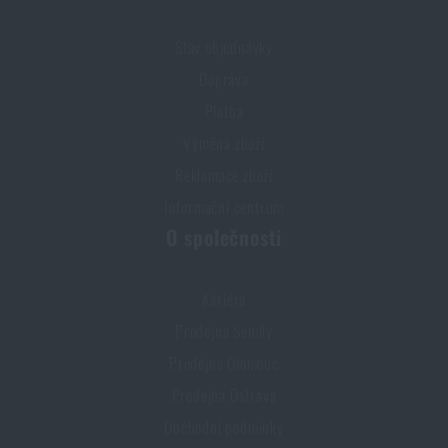
1 590 Kč
Stav objednávky
PŘIDAT DO KOŠÍKU
Doprava
Platba
Výměna zboží
Reklamace zboží
Informační centrum
O společnosti
Kariéra
Prodejna Semily
Prodejna Olomouc
Prodejna Ostrava
Obchodní podmínky