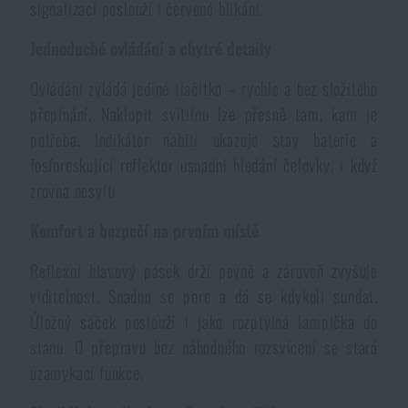
signalizaci poslouží i červené blikání.
Voděodolné zápisníky
Výprodej
Jednoduché ovládání a chytré detaily
Ochrana před komáry a hmyzem
Značky A-Z
Ovládání zvládá jediné tlačítko – rychle a bez složitého
přepínání. Naklopit svítilnu lze přesně tam, kam je
Ohřívače nohou, rukou a těla
Všechny produkty
potřeba. Indikátor nabití ukazuje stav baterie a
fosforeskující reflektor usnadní hledání čelovky, i když
zrovna nesvítí.
Opravné sady a fixační pásky
Komfort a bezpečí na prvním místě
Potřeby pro vodáky
Reflexní hlavový pásek drží pevně a zároveň zvyšuje
viditelnost. Snadno se pere a dá se kdykoli sundat.
Zdraví, ochrana
Úložný sáček poslouží i jako rozptylná lampička do
stanu. O přepravu bez náhodného rozsvícení se stará
uzamykací funkce.
Novinky