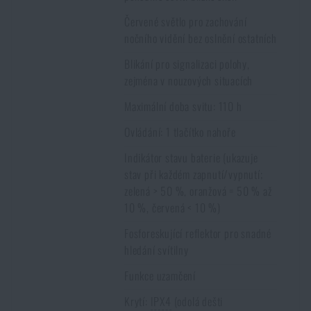
Červené světlo pro zachování
nočního vidění bez oslnění ostatních
Blikání pro signalizaci polohy,
zejména v nouzových situacích
Maximální doba svitu: 110 h
Ovládání: 1 tlačítko nahoře
Indikátor stavu baterie (ukazuje
stav při každém zapnutí/vypnutí;
zelená > 50 %, oranžová = 50 % až
10 %, červená < 10 %)
Fosforeskující reflektor pro snadné
hledání svítilny
Funkce uzamčení
Krytí:
IPX4
(odolá dešti