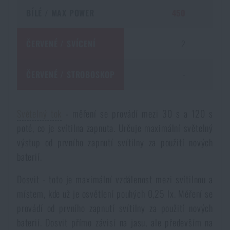
BÍLÉ / MAX POWER
450
ČERVENÉ / SVÍCENÍ
2
ČERVENÉ / STROBOSKOP
-
7
Světelný tok
- měření se provádí mezi 30 s a 120 s
poté, co je svítilna zapnuta. Určuje maximální světelný
výstup od prvního zapnutí svítilny za použití nových
baterií.
Dosvit - toto je maximální vzdálenost mezi svítilnou a
místem, kde už je osvětlení pouhých 0,25 lx. Měření se
provádí od prvního zapnutí svítilny za použití nových
baterií. Dosvit přímo závisí na jasu, ale především na