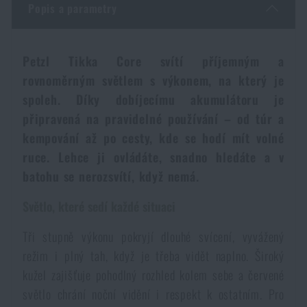
Popis a parametry
Dámské oblečení
Elektronika a příslušenství pro mobily
Beranidla, páčidla
Vybíjecí zařízení
Dětské oblečení
Hodinky
Výstroj pro psy
Rychlonabíječe zásobníků
Petzl Tikka Core svítí příjemným a
rovnoměrným světlem s výkonem, na který je
spoleh. Díky dobíjecímu akumulátoru je
Údržba oblečení
Pouzdra
Novinky
Novinky
připravená na pravidelné používání – od túr a
kempování až po cesty, kde se hodí mít volné
Vojenské nášivky a znaky
Paracord
Akce a slevy
Akce a slevy
ruce. Lehce ji ovládáte, snadno hledáte a v
batohu se nerozsvítí, když nemá.
Vesty
Peněženky
Výprodej
Výprodej
Světlo, které sedí každé situaci
Ručníky, osušky
Tři stupně výkonu pokryjí dlouhé svícení, vyvážený
Značky A-Z
Značky A-Z
Novinky
režim i plný tah, když je třeba vidět naplno. Široký
kužel zajišťuje pohodlný rozhled kolem sebe a červené
Solární sprchy
Všechny produkty
Všechny produkty
Akce a slevy
světlo chrání noční vidění i respekt k ostatním. Pro