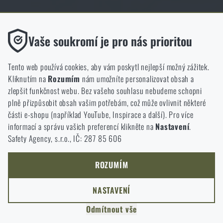
Obchod Rigad.cz získal díky spokojenosti ověřených zákazníků prestižní
certifikát Zlaté Ověřeno zákazníky.
Funkční
Vaše soukromí je pro nás prioritou
Bez nich by náš web vůbec nefungoval. U těchto cookies není
možné zakázat jejich ukládání.
Tento web používá cookies, aby vám poskytl nejlepší možný zážitek.
Kliknutím na
Rozumím
nám umožníte personalizovat obsah a
Analytické
zlepšit funkčnost webu. Bez vašeho souhlasu nebudeme schopni
NCAGE 828DG
Do těchto cookies se anonymně ukládá, jakým způsobem
plně přizpůsobit obsah vašim potřebám, což může ovlivnit některé
procházíte a používáte náš web. Pomáhají nám lépe chápat, co
části e-shopu (například YouTube, Inspirace a další). Pro více
se našim zákazníkům líbí a kterým směrem se máme ubírat.
informací a správu vašich preferencí klikněte na
Nastavení
.
Safety Agency, s.r.o., IČ: 287 85 606
Marketingové
Tyto cookies nám pomáhají optimalizovat reklamu směřující na
náš e-shop, aby byla co nejvíce efektivní a náš obchod se mohl
ROZUMÍM
neustále rozvíjet a zlepšovat.
NASTAVENÍ
Personalizované
Odmítnout vše
Díky těmto cookies dokážeme reklamu personalizovat a nabízet
COPYRIGHT © 2011-2026 RIGAD
vám skutečně jen ty produkty, o které můžete mít zájem.