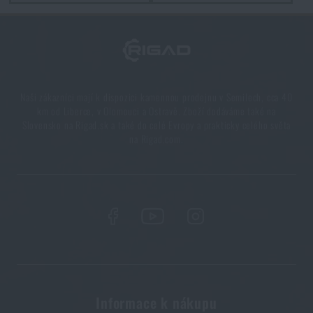
Sviťte dlouho, sviťte jasně, sviťte s LED svítilnou!
PŘEČÍST ČLÁNEK
Naši zákazníci mají k dispozici kamennou prodejnu v Semilech, cca 40
Svítilny pro turisty
km od Liberce, v Olomouci a Ostravě. Zboží dodáváme také na
Slovensko na Rigad.sk a také do celé Evropy a prakticky celého světa
PŘEČÍST ČLÁNEK
na Rigad.com.
Vyplatí se svítilny s elektrickým paralyzérem?
PŘEČÍST ČLÁNEK
Líbí se vám produkt?
Informace k nákupu
Kupte si
Čelovka Tikka Core Petzl®
za akční cenu