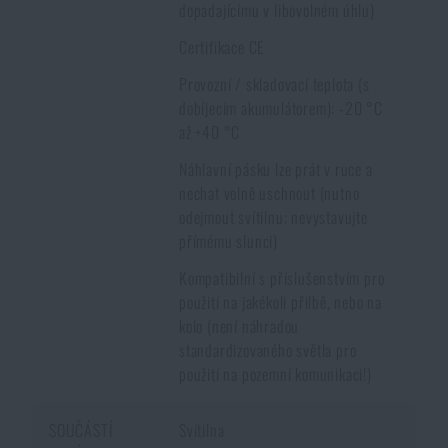
dopadajícímu v libovolném úhlu)
Certifikace CE
Provozní / skladovací teplota (s
dobíjecím akumulátorem): -20 °C
až +40 °C
Náhlavní pásku lze prát v ruce a
nechat volně uschnout (nutno
odejmout svítilnu; nevystavujte
přímému slunci)
Kompatibilní s příslušenstvím pro
použití na jakékoli přilbě, nebo na
kolo (není náhradou
standardizovaného světla pro
použití na pozemní komunikaci!)
SOUČÁSTÍ
Svítilna