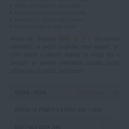
úložný sáček využitelný jako lampička
dobíjecí akumulátor Core součástí balení
kompatibilita s běžnými AAA bateriemi
možnost uchycení na přilbu či kolo
Měřeno dle standardu
ANSI FL 1
v laboratorních
podmínkách, za použití uvedeného zdroje napájení, při
určité teplotě a vlhkosti. Hodnoty se mohou lišit v
závislosti na okolních podmínkách, způsobu použití
svítilny nebo při použití jiných baterií.
SVĚTLO / REŽIM
Světelný tok
(lm)
Dosvit (
MĚŘENO ZA POUŽITÍ 3 BATERIÍ AAA / LR03
BÍLÉ / MAX BURN TIME
7