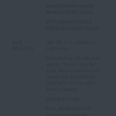
Kompatibilita baterií: alkalické,
lithiové nebo Ni-MH (dobíjecí)
Svítilna automaticky detekuje
světelný zdroj a přizpůsobí se mu
DALŠÍ
Počet LED: 2× (1× velká bílá a 1×
SPECIFIKACE
malá červená)
Dostupné režimy: bílé světlo různé
intenzity - 3 úrovně: maximální
dosvit, standard a maximální svit +
rezervní režim (jen STANDARD a
MAX POWER) + červené světlo +
červený stroboskop
Svícení přímo i v úhlu
Široký, jednolitý kužel světla
pohodlně osvítí blízké okolí