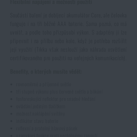
Flexibilní napájení a možnosti použití
Akce a slevy
Součástí balení je dobíjecí akumulátor Core, ale čelovka
funguje i na tři běžné AAA baterie. Sama pozná, co má
Výprodej
uvnitř, a podle toho přizpůsobí výkon. S adaptéry ji lze
připevnit i na přilbu nebo kolo, když je potřeba rozšířit
Značky A-Z
její využití (Tikka však neslouží jako náhrada osvětlení
certifikovaného pro použití na veřejných komunikacích).
Všechny produkty
Benefity, o kterých musíte vědět:
rovnoměrné a příjemné světlo
tři stupně výkonu plus červené světlo a blikání
fosforeskující reflektor pro snadné hledání
ovládání jediným tlačítkem
možnost naklápění svítilny
indikátor stavu baterie
reflexní a pratelný hlavový pásek
uzamykací funkce proti nechtěnému zapnutí