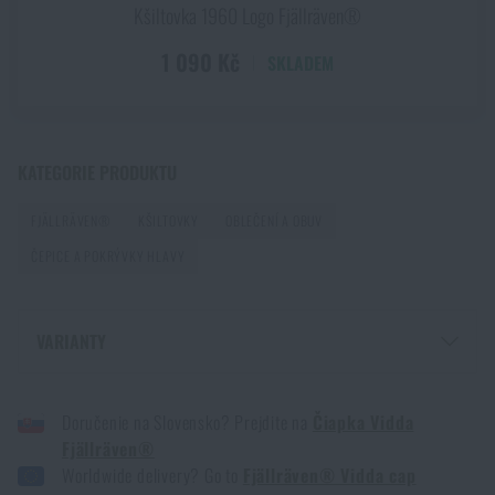
Kšiltovka 1960 Logo Fjällräven®
1 090 Kč
SKLADEM
KATEGORIE PRODUKTU
FJÄLLRÄVEN®
KŠILTOVKY
OBLEČENÍ A OBUV
ČEPICE A POKRÝVKY HLAVY
VARIANTY
ČEPICE VIDDA FJÄLLRÄVEN® - BUCKWHEAT BROWN
Doručenie na Slovensko? Prejdite na
Čiapka Vidda
ČEPICE VIDDA FJÄLLRÄVEN® - LIGHT OLIVE
Fjällräven®
Worldwide delivery? Go to
Fjällräven® Vidda cap