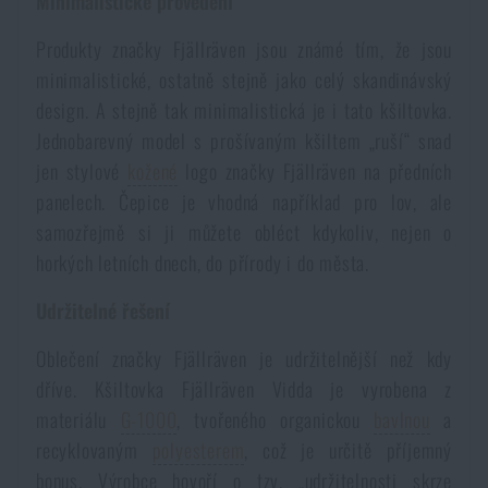
Minimalistické provedení
Voděodolné zápisníky
Výprodej
Produkty značky Fjällräven jsou známé tím, že jsou
minimalistické, ostatně stejně jako celý skandinávský
Ochrana před komáry a hmyzem
Značky A-Z
design. A stejně tak minimalistická je i tato kšiltovka.
Jednobarevný model s prošívaným kšiltem „ruší“ snad
Ohřívače nohou, rukou a těla
Všechny produkty
jen stylové
kožené
logo značky Fjällräven na předních
panelech. Čepice je vhodná například pro lov, ale
Opravné sady a fixační pásky
samozřejmě si ji můžete obléct kdykoliv, nejen o
horkých letních dnech, do přírody i do města.
Potřeby pro vodáky
Udržitelné řešení
Oblečení značky Fjällräven je udržitelnější než kdy
Zdraví, ochrana
dříve. Kšiltovka Fjällräven Vidda je vyrobena z
materiálu
G-1000
, tvořeného organickou
bavlnou
a
recyklovaným
polyesterem
, což je určitě příjemný
Novinky
bonus. Výrobce hovoří o tzv. „udržitelnosti skrze