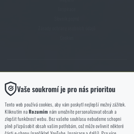
Inspirace
Slovník pojmů
Zásady ochrany osobních údajů
Cookies
Obchod Rigad.cz získal díky spokojenosti ověřených zákazníků prestižní
certifikát Zlaté Ověřeno zákazníky.
Funkční
Vaše soukromí je pro nás prioritou
Bez nich by náš web vůbec nefungoval. U těchto cookies není
možné zakázat jejich ukládání.
Tento web používá cookies, aby vám poskytl nejlepší možný zážitek.
Kliknutím na
Rozumím
nám umožníte personalizovat obsah a
Analytické
zlepšit funkčnost webu. Bez vašeho souhlasu nebudeme schopni
NCAGE 828DG
Do těchto cookies se anonymně ukládá, jakým způsobem
plně přizpůsobit obsah vašim potřebám, což může ovlivnit některé
procházíte a používáte náš web. Pomáhají nám lépe chápat, co
části e-shopu (například YouTube, Inspirace a další). Pro více