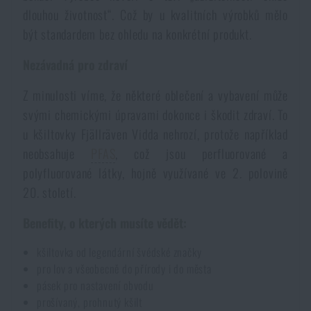
dlouhou životnost“. Což by u kvalitních výrobků mělo
Akce a slevy
být standardem bez ohledu na konkrétní produkt.
Výprodej
Nezávadná pro zdraví
Z minulosti víme, že některé oblečení a vybavení může
Značky A-Z
svými chemickými úpravami dokonce i škodit zdraví. To
u kšiltovky Fjällräven Vidda nehrozí, protože například
Všechny produkty
neobsahuje
PFAS
, což jsou perfluorované a
polyfluorované látky, hojně využívané ve 2. polovině
20. století.
Benefity, o kterých musíte vědět:
kšiltovka od legendární švédské značky
pro lov a všeobecně do přírody i do města
pásek pro nastavení obvodu
prošívaný, prohnutý kšilt