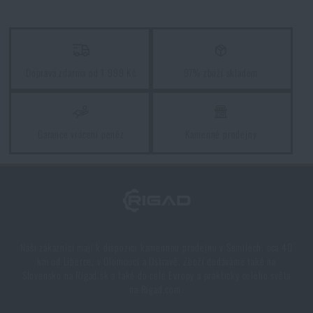
Doprava zdarma od 1 999 Kč
97% zboží skladem
Garance vrácení peněz
Kamenné prodejny
Naši zákazníci mají k dispozici kamennou prodejnu v Semilech, cca 40
km od Liberce, v Olomouci a Ostravě. Zboží dodáváme také na
Slovensko na Rigad.sk a také do celé Evropy a prakticky celého světa
na Rigad.com.