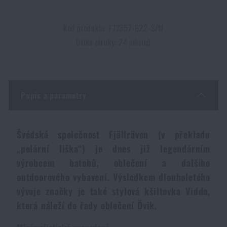
Dámské oblečení
Elektronika a příslušenství pro mobily
Beranidla, páčidla
Vybíjecí zařízení
Kód produktu: F77357-622-S/M
Dětské oblečení
Délka záruky: 24 měsíců
Hodinky
Výstroj pro psy
Rychlonabíječe zásobníků
Údržba oblečení
Pouzdra
Novinky
Novinky
Popis a parametry
Vojenské nášivky a znaky
Paracord
Akce a slevy
Akce a slevy
Švédská společnost Fjällräven (v překladu
Vesty
Peněženky
Výprodej
Výprodej
„polární liška“) je dnes již legendárním
výrobcem batohů, oblečení a dalšího
Ručníky, osušky
Značky A-Z
outdoorového vybavení. Výsledkem dlouholetého
Značky A-Z
Novinky
vývoje značky je také stylová kšiltovka Vidda,
Solární sprchy
která náleží do řady oblečení Övik.
Všechny produkty
Všechny produkty
Akce a slevy