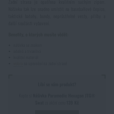
Zadní strana je opatřena kvalitním suchým zipem.
Akce a slevy
Nášivku tak lze snadno umístit na baseballové čepice,
taktické batohy, bundy, neprůstřelné vesty, přilby a
další součásti vybavení.
Výprodej
Benefity, o kterých musíte vědět:
Značky A-Z
nášivka se znakem
odolná a trvanlivá
Všechny produkty
kvalitní materiál
velcro
na upevnění na zadní straně
Líbí se vám produkt?
Kupte si
Nášivka Paramedic Hexagon JTG®
Swat
za akční cenu
139 Kč