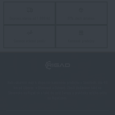
Vyberte si správnou karimatku: Jaké typy existují a
kterou zvolit?
Doprava zdarma od 1 999 Kč
97% zboží skladem
PŘEČÍST ČLÁNEK
Garance vrácení peněz
Kamenné prodejny
5 vrstev funkčního oblečení do extrémních
podmínek. Víte, jak je nejlépe nakombinovat?
PŘEČÍST ČLÁNEK
7 věcí, které by při podzimní túře neměly chybět ve
Naši zákazníci mají k dispozici kamennou prodejnu v Semilech, cca 40
vašem batohu
km od Liberce, v Olomouci a Ostravě. Zboží dodáváme také na
Slovensko na Rigad.sk a také do celé Evropy a prakticky celého světa
PŘEČÍST ČLÁNEK
na Rigad.com.
Vše, co jste potřebovali vědět o křesadlech