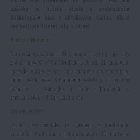
Voděodolné zápisníky
nášivky je hvězda života s vyobrazením
Výprodej
Aeskulapovy hole s obtočeným hadem, která
symbolizuje životní sílu a zdraví.
Ochrana před komáry a hmyzem
Značky A-Z
Kvalita z Německa
Ohřívače nohou, rukou a těla
Všechny produkty
Berlínská společnost JTG (Jackets to go) je již roky
známá nejvyšší výrobní kvalitou v oblasti 3D gumových
Opravné sady a fixační pásky
nášivek. Vyrábí je pro řadu známých společností po
celém světě. Mezi spokojené uživatele patří armádní
Potřeby pro vodáky
jednotky v Německu i řada ozbrojených a
záchranářských složek v zahraničí.
Zdraví, ochrana
Snadné použití
Přední část nášivky je vyrobena z flexibilního
Novinky
gumového materiálu s propracovaným 3D motivem.