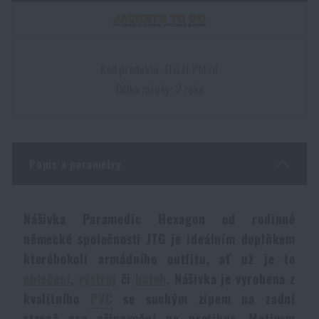
Dámské oblečení
Elektronika a příslušenství pro mobily
Beranidla, páčidla
Vybíjecí zařízení
Dětské oblečení
Hodinky
Výstroj pro psy
Rychlonabíječe zásobníků
Kód produktu: JTG.H.PM.rd
Délka záruky: 2 roky
Údržba oblečení
Pouzdra
Novinky
Novinky
Vojenské nášivky a znaky
Paracord
Akce a slevy
Akce a slevy
Popis a parametry
Vesty
Peněženky
Výprodej
Výprodej
Nášivka Paramedic Hexagon od rodinné
německé společnosti JTG je ideálním doplňkem
Ručníky, osušky
Značky A-Z
Značky A-Z
Novinky
kteréhokoli armádního outfitu, ať už je to
oblečení
,
výstroj
či
batoh
. Nášivka je vyrobena z
Solární sprchy
Všechny produkty
Všechny produkty
Akce a slevy
kvalitního
PVC
se suchým zipem na zadní
straně pro připevnění na protikus. Motivem