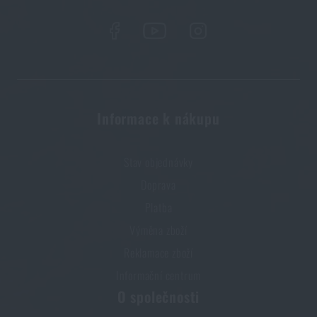
PŘEČÍST ČLÁNEK
Líbí se vám produkt?
Kupte si
Nášivka Paramedic Hexagon JTG®
Informace k nákupu
Swat
za akční cenu
139 Kč
Stav objednávky
PŘIDAT DO KOŠÍKU
Doprava
Platba
Výměna zboží
Reklamace zboží
Informační centrum
O společnosti