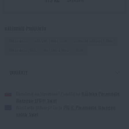
PŘIDAT DO KOŠÍKU
Jak vybrat hamaku: Kompletní průvodce pro
pohodlný spánek v přírodě
KATEGORIE PRODUKTU
PŘEČÍST ČLÁNEK
IDENTIFIKACE
NÁŠIVKY, ZNAKY JTG®
VOJENSKÉ NÁŠIVKY A ZNAKY
IDENTIFIKACE JTG®
OBLEČENÍ A OBUV
JTG®
Jak zazimovat outdoorovou výbavu: údržba a
skladování, aby vydržela víc než jednu sezónu
VARIANTY
PŘEČÍST ČLÁNEK
NÁŠIVKA PARAMEDIC HEXAGON JTG® SWAT - RANGER GREEN
Doručenie na Slovensko? Prejdite na
Nášivka Paramedic
NÁŠIVKA PARAMEDIC HEXAGON JTG® SWAT - ČERVENÁ
Orientace v přírodě: kompletní průvodce od GPS po
Hexagon JTG® Swat
NÁŠIVKA PARAMEDIC HEXAGON JTG® SWAT - ČERNÁ
kompas
Worldwide delivery? Go to
JTG® Paramedic Hexagon
NÁŠIVKA PARAMEDIC HEXAGON JTG® SWAT - MODRÁ
patch Swat
PŘEČÍST ČLÁNEK