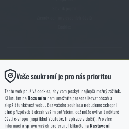
Slovník pojmů
Zásady ochrany osobních údajů
Cookies
Obchod Rigad.cz získal díky spokojenosti ověřených zákazníků prestižní
certifikát Zlaté Ověřeno zákazníky.
Funkční
Vaše soukromí je pro nás prioritou
Bez nich by náš web vůbec nefungoval. U těchto cookies není
možné zakázat jejich ukládání.
Tento web používá cookies, aby vám poskytl nejlepší možný zážitek.
Kliknutím na
Rozumím
nám umožníte personalizovat obsah a
Analytické
zlepšit funkčnost webu. Bez vašeho souhlasu nebudeme schopni
NCAGE 828DG
Do těchto cookies se anonymně ukládá, jakým způsobem
plně přizpůsobit obsah vašim potřebám, což může ovlivnit některé
procházíte a používáte náš web. Pomáhají nám lépe chápat, co
části e-shopu (například YouTube, Inspirace a další). Pro více
se našim zákazníkům líbí a kterým směrem se máme ubírat.
informací a správu vašich preferencí klikněte na
Nastavení
.