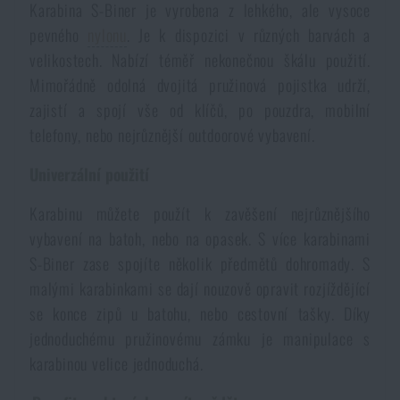
Karabina S-Biner je vyrobena z lehkého, ale vysoce
Voděodolné zápisníky
Výprodej
pevného
nylonu
. Je k dispozici v různých barvách a
velikostech. Nabízí téměř nekonečnou škálu použití.
Ochrana před komáry a hmyzem
Značky A-Z
Mimořádně odolná dvojitá pružinová pojistka udrží,
zajistí a spojí vše od klíčů, po pouzdra, mobilní
Ohřívače nohou, rukou a těla
Všechny produkty
telefony, nebo nejrůznější outdoorové vybavení.
Univerzální použití
Opravné sady a fixační pásky
Karabinu můžete použít k zavěšení nejrůznějšího
vybavení na batoh, nebo na opasek. S více karabinami
Potřeby pro vodáky
S-Biner zase spojíte několik předmětů dohromady. S
malými karabinkami se dají nouzově opravit rozjíždějící
Zdraví, ochrana
se konce zipů u batohu, nebo cestovní tašky. Díky
jednoduchému pružinovému zámku je manipulace s
karabinou velice jednoduchá.
Novinky