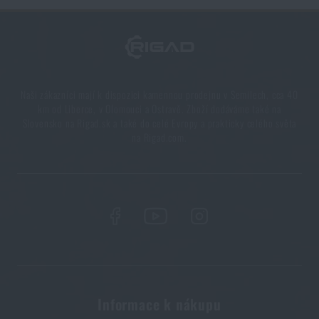
Orientace v přírodě: kompletní průvodce od GPS po
kompas
PŘEČÍST ČLÁNEK
Naši zákazníci mají k dispozici kamennou prodejnu v Semilech, cca 40
Novinky Eberlestock skladem – připraveni na
km od Liberce, v Olomouci a Ostravě. Zboží dodáváme také na
Slovensko na Rigad.sk a také do celé Evropy a prakticky celého světa
upgrade?
na Rigad.com.
PŘEČÍST ČLÁNEK
Líbí se vám produkt?
Kupte si
Plastová oboustranná karabina S-Biner
Nite Ize®
od
69 Kč
PŘIDAT DO KOŠÍKU
Informace k nákupu