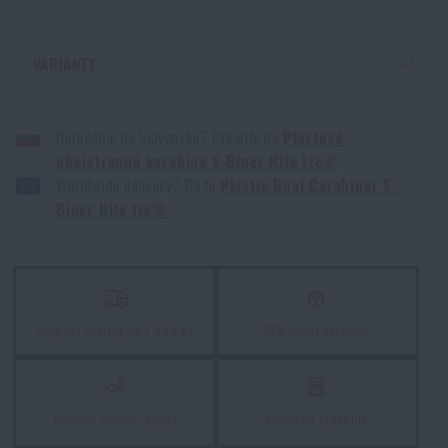
Jak vybrat střelecká sluchátka: ochrana sluchu pro
VARIANTY
reálné použití
PLASTOVÁ OBOUSTRANNÁ KARABINA S-BINER NITE IZE® - COYOTE
PŘEČÍST ČLÁNEK
Doručenie na Slovensko? Prejdite na
Plastová
PLASTOVÁ OBOUSTRANNÁ KARABINA S-BINER NITE IZE® - ČERNÁ
obojstranná karabína S-Biner Nite Ize®
Worldwide delivery? Go to
Plastic Dual Carabiner S-
Jak vybrat hamaku: Kompletní průvodce pro
Biner Nite Ize®
pohodlný spánek v přírodě
PŘEČÍST ČLÁNEK
Jak zazimovat outdoorovou výbavu: údržba a
Doprava zdarma od 1 999 Kč
97% zboží skladem
skladování, aby vydržela víc než jednu sezónu
PŘEČÍST ČLÁNEK
Garance vrácení peněz
Kamenné prodejny