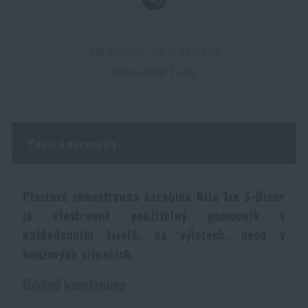
Dámské oblečení
Elektronika a příslušenství pro mobily
Beranidla, páčidla
Vybíjecí zařízení
Kód produktu: SBP2-03-28BG
Dětské oblečení
Hodinky
Výstroj pro psy
Rychlonabíječe zásobníků
Délka záruky: 2 roky
Údržba oblečení
Pouzdra
Novinky
Novinky
Popis a parametry
Vojenské nášivky a znaky
Paracord
Akce a slevy
Akce a slevy
Vesty
Peněženky
Plastová oboustranná karabina Nite Ize S-Biner
Výprodej
Výprodej
je všestranně použitelný pomocník v
Ručníky, osušky
každodenním životě, na výletech, nebo v
Značky A-Z
Značky A-Z
Novinky
nouzových situacích.
Solární sprchy
Všechny produkty
Odolná konstrukce
Všechny produkty
Akce a slevy