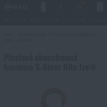
0
Menu
Oblečení a obuv
Kemping a turistika
Taktická výstroj
Potřeby pro
Oblečení a obuv
Rigad
Kemping a turistika
Drobné vybavení a maličkosti k
Oblečení a obuv
Kemping a turistika
přežití
Karabiny
Obuv
Kemping a turistika
Taktická výstroj
Plastová oboustranná
karabina S-Biner Nite Ize®
Bundy
Batohy
Taktická výstroj
Potřeby pro střelce
Blůzy
Tašky, brašny, kufry, ledvinky
Nosiče plátů a příslušenství
Potřeby pro střelce
Nože a nářadí
Kalhoty
Spaní v přírodě
Nosné postroje
Střelecké brýle
Nože a nářadí
Sebeobrana