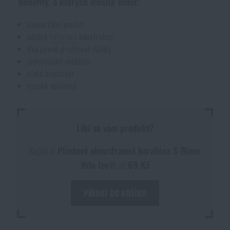
Benefity, o kterých musíte vědět:
Akce a slevy
univerzální použití
odolná
nylonová
konstrukce
Výprodej
dva pevné pružinové zámky
jednoduché ovládání
nízká hmotnost
Značky A-Z
vysoká odolnost
Všechny produkty
Líbí se vám produkt?
Kupte si
Plastová oboustranná karabina S-Biner
Nite Ize®
od
69 Kč
PŘIDAT DO KOŠÍKU