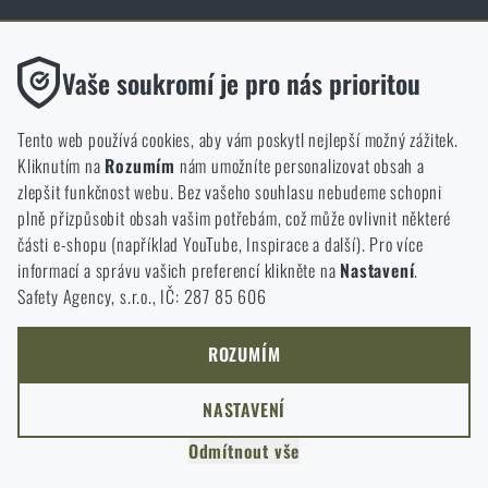
Obchod Rigad.cz získal díky spokojenosti ověřených zákazníků prestižní
certifikát Zlaté Ověřeno zákazníky.
Funkční
Vaše soukromí je pro nás prioritou
Bez nich by náš web vůbec nefungoval. U těchto cookies není
možné zakázat jejich ukládání.
Tento web používá cookies, aby vám poskytl nejlepší možný zážitek.
Kliknutím na
Rozumím
nám umožníte personalizovat obsah a
Analytické
zlepšit funkčnost webu. Bez vašeho souhlasu nebudeme schopni
NCAGE 828DG
Do těchto cookies se anonymně ukládá, jakým způsobem
plně přizpůsobit obsah vašim potřebám, což může ovlivnit některé
procházíte a používáte náš web. Pomáhají nám lépe chápat, co
části e-shopu (například YouTube, Inspirace a další). Pro více
se našim zákazníkům líbí a kterým směrem se máme ubírat.
informací a správu vašich preferencí klikněte na
Nastavení
.
Safety Agency, s.r.o., IČ: 287 85 606
Marketingové
Tyto cookies nám pomáhají optimalizovat reklamu směřující na
náš e-shop, aby byla co nejvíce efektivní a náš obchod se mohl
ROZUMÍM
neustále rozvíjet a zlepšovat.
NASTAVENÍ
Personalizované
Odmítnout vše
Díky těmto cookies dokážeme reklamu personalizovat a nabízet
COPYRIGHT © 2011-2026 RIGAD
vám skutečně jen ty produkty, o které můžete mít zájem.