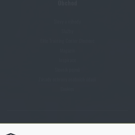
Obchod
Slevy a výhody
Služby
Elite Training Center Olomouc
Magazín
Inspirace
Slovník pojmů
Zásady ochrany osobních údajů
Cookies
Obchod Rigad.cz získal díky spokojenosti ověřených zákazníků prestižní
certifikát Zlaté Ověřeno zákazníky.