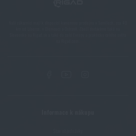
upgrade?
PŘEČÍST ČLÁNEK
Naši zákazníci mají k dispozici kamennou prodejnu v Semilech, cca 40
km od Liberce, v Olomouci a Ostravě. Zboží dodáváme také na
Slovensko na Rigad.sk a také do celé Evropy a prakticky celého světa
na Rigad.com.
Líbí se vám produkt?
Kupte si
Voděodolný zápisník Handy Pad 76 mm
× 130 mm Modestone®
za akční cenu
102 Kč
PŘIDAT DO KOŠÍKU
Informace k nákupu
Stav objednávky