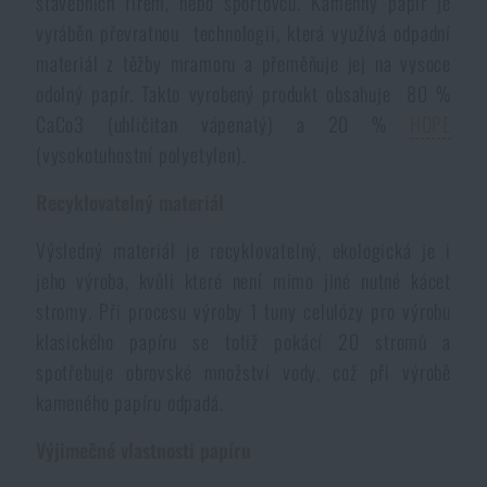
stavebních firem, nebo sportovců. Kamenný papír je
vyráběn převratnou technologii, která využívá odpadní
Akce a slevy
materiál z těžby mramoru a přeměňuje jej na vysoce
odolný papír. Takto vyrobený produkt obsahuje 80 %
Výprodej
CaCo3 (uhličitan vápenatý) a 20 %
HDPE
(vysokotuhostní polyetylen).
Značky A-Z
Recyklovatelný materiál
Všechny produkty
Výsledný materiál je recyklovatelný, ekologická je i
jeho výroba, kvůli které není mimo jiné nutné kácet
stromy. Při procesu výroby 1 tuny celulózy pro výrobu
klasického papíru se totiž pokácí 20 stromů a
spotřebuje obrovské množství vody, což při výrobě
kameného papíru odpadá.
Výjimečné vlastnosti papíru