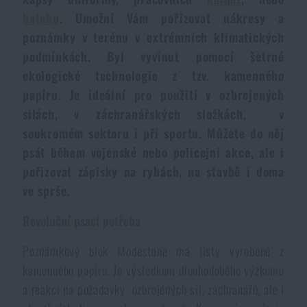
Voděodolné zápisníky
batohu
. Umožní Vám pořizovat nákresy a
Výprodej
poznámky v terénu v extrémních klimatických
podmínkách. Byl vyvinut pomocí šetrné
Ochrana před komáry a hmyzem
Značky A-Z
ekologické technologie z tzv. kamenného
papíru. Je ideální pro použití v ozbrojených
Ohřívače nohou, rukou a těla
Všechny produkty
silách, v záchranářských složkách, v
soukromém sektoru i při sportu. Můžete do něj
Opravné sady a fixační pásky
psát během vojenské nebo policejní akce, ale i
pořizovat zápisky na rybách, na stavbě i doma
Potřeby pro vodáky
ve sprše.
Revoluční psací potřeba
Zdraví, ochrana
Poznámkový blok Modestone má listy vyrobené z
kamenného papíru. Je výsledkem dlouhodobého výzkumu
Novinky
a reakcí na požadavky ozbrojených sil, záchranářů, ale i