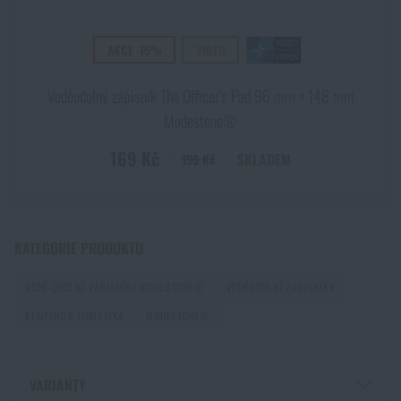
PŘIDAT DO KOŠÍKU
AKCE -15%
VIDEO
Povrchové úpravy nožů: přehled technologií, které
chrání čepel i její vzhled
Voděodolný zápisník The Officer's Pad 96 mm × 148 mm
Modestone®
PŘEČÍST ČLÁNEK
169 Kč
SKLADEM
199 Kč
První pomoc v horách a odlehlém terénu: Jak
postupovat při zranění mimo dosah záchranářů
PŘEČÍST ČLÁNEK
KATEGORIE PRODUKTU
VODĚ-ODOLNÉ ZÁPISNÍKY MODESTONE®
VODĚODOLNÉ ZÁPISNÍKY
Jak vybrat střelecká sluchátka: ochrana sluchu pro
KEMPING A TURISTIKA
MODESTONE®
reálné použití
PŘEČÍST ČLÁNEK
VARIANTY