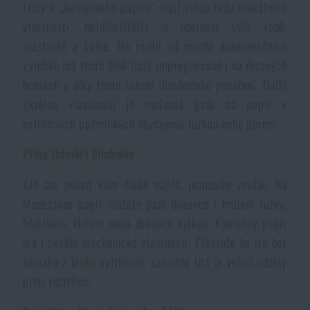
Listy z „kamenného papíru“ mají celou řadu unikátních
vlastností. Nejdůležitější je odolnost vůči vodě,
mastnotě a špíně. Na rozdíl od mnoha konkurenčních
výrobků má tento blok listy impregnované i na řezaných
hranách a díky tomu snesei dlouhodobé ponoření. Další
skvělou vlastností je možnost psát na papír v
extrémních podmínkách obyčejnou tužkou nebo perem.
Pište (téměř) čímkoliv
Ale ani pokud Vám dojde náplň, nemusíte zoufat. Na
Modestone papír můžete psát dokonce i hrotem tužky,
hřebíkem, klíčem nebo dokonce kulkou. Kamenný papír
má i skvělé mechanické vlastnosti. Přestože ho lze bez
námahy z bloku vytrhnout, samotný list je velmi odolný
proti roztržení.